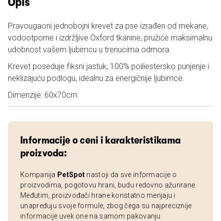
Opis
Pravougaoni jednobojni krevet za pse izrađen od mekane,
vodootporne i izdržljive Oxford tkanine, pružiće maksimalnu
udobnost vašem ljubimcu u trenucima odmora.
Krevet poseduje fiksni jastuk, 100% poiliestersko punjenje i
neklizajuću podlogu, idealnu za energičnije ljubimce.
Dimenzije: 60x70cm
Informacije o ceni i karakteristikama
proizvoda:
Kompanija
PetSpot
nastoji da sve informacije o
proizvodima, pogotovu hrani, budu redovno ažurirane.
Međutim, proizvođači hrane konstatno menjaju i
unapređuju svoje formule, zbog čega su najpreciznije
informacije uvek one na samom pakovanju.