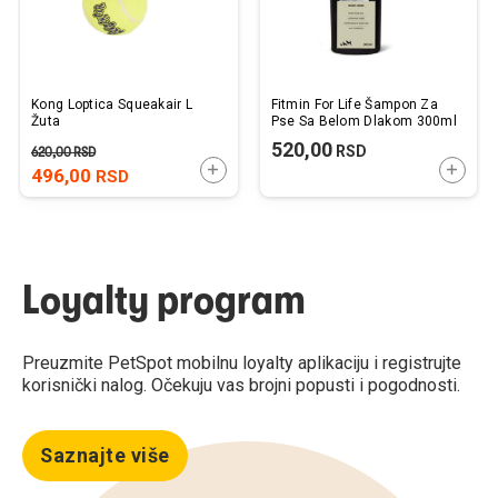
Kong Loptica Squeakair L
Fitmin For Life Šampon Za
Žuta
Pse Sa Belom Dlakom 300ml
520,00
RSD
620,00
RSD
DODAJTE U KORPU
DODAJ
496,00
RSD
Loyalty program
Preuzmite PetSpot mobilnu loyalty aplikaciju i registrujte
korisnički nalog. Očekuju vas brojni popusti i pogodnosti.
Saznajte više