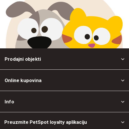
Prodajni objekti
Online kupovina
Opšti uslovi
Info
Politika privatnosti
O nama
Povrat robe
Preuzmite PetSpot loyalty aplikaciju
Prodajni objekti