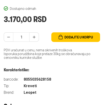
Dostupno odmah
3.170,00 RSD
DODAJTE U KORPU
PDV uračunat u cenu, nema skrivenih troškova.
Isporuka porudžbina koje prelaze 30kg se obračunavaju po
cenovniku kurirske službe.
Karakteristike:
barcode:
8055035628158
Tip:
Kreveti
Brend:
Leopet