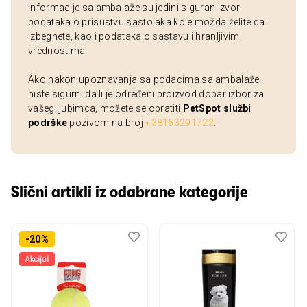
Informacije sa ambalaže su jedini siguran izvor
podataka o prisustvu sastojaka koje možda želite da
izbegnete, kao i podataka o sastavu i hranljivim
vrednostima.
Ako nakon upoznavanja sa podacima sa ambalaže
niste sigurni da li je određeni proizvod dobar izbor za
vašeg ljubimca, možete se obratiti
PetSpot službi
podrške
pozivom na broj
+38163291722
.
Slični artikli iz odabrane kategorije
Dodaj
Uporedi
Dod
Upo
-20%
u
u
listu
listu
želja
želj