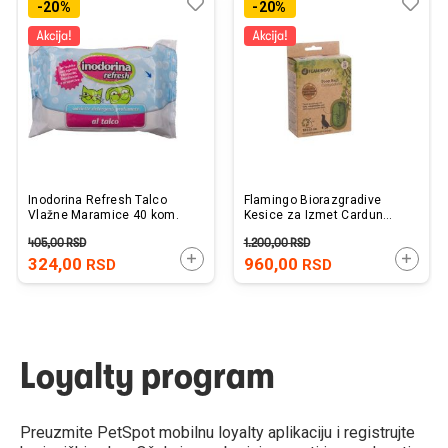
Dodaj
Uporedi
Dod
Upo
-20%
-20%
u
u
listu
listu
želja
želj
Inodorina Refresh Talco
Flamingo Biorazgradive
Vlažne Maramice 40 kom.
Kesice za Izmet Cardun
Zelene 4x25 kom.
405,00
RSD
1.200,00
RSD
DODAJTE U KORPU
DODAJ
324,00
960,00
RSD
RSD
Loyalty program
Preuzmite PetSpot mobilnu loyalty aplikaciju i registrujte