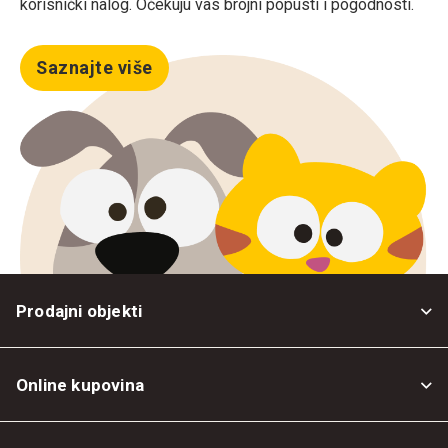
korisnički nalog. Očekuju vas brojni popusti i pogodnosti.
Saznajte više
Prodajni objekti
Online kupovina
Opšti uslovi