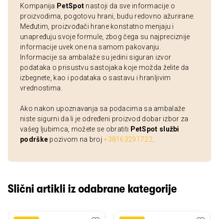
Kompanija
PetSpot
nastoji da sve informacije o
proizvodima, pogotovu hrani, budu redovno ažurirane.
Međutim, proizvođači hrane konstatno menjaju i
unapređuju svoje formule, zbog čega su najpreciznije
informacije uvek one na samom pakovanju.
Informacije sa ambalaže su jedini siguran izvor
podataka o prisustvu sastojaka koje možda želite da
izbegnete, kao i podataka o sastavu i hranljivim
vrednostima.
Ako nakon upoznavanja sa podacima sa ambalaže
niste sigurni da li je određeni proizvod dobar izbor za
vašeg ljubimca, možete se obratiti
PetSpot službi
podrške
pozivom na broj
+38163291722
.
Slični artikli iz odabrane kategorije