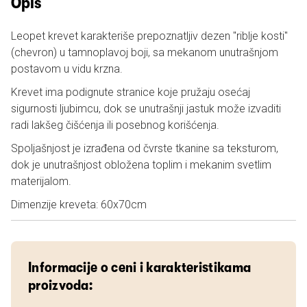
Opis
Leopet krevet karakteriše prepoznatljiv dezen "riblje kosti"
(chevron) u tamnoplavoj boji, sa mekanom unutrašnjom
postavom u vidu krzna.
Krevet ima podignute stranice koje pružaju osećaj
sigurnosti ljubimcu, dok se unutrašnji jastuk može izvaditi
radi lakšeg čišćenja ili posebnog korišćenja.
Spoljašnjost je izrađena od čvrste tkanine sa teksturom,
dok je unutrašnjost obložena toplim i mekanim svetlim
materijalom.
Dimenzije kreveta: 60x70cm
Informacije o ceni i karakteristikama
proizvoda: