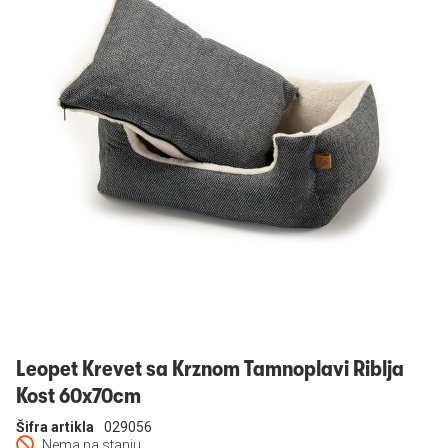
Prijavi se
Leopet Krevet sa Krznom Tamnoplavi Riblja
Kost 60x70cm
Šifra artikla
029056
Nema na stanju