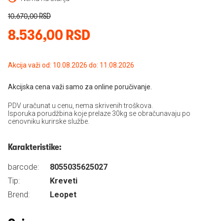
10.670,00 RSD
8.536,00 RSD
Akcija važi od: 10.08.2026 do: 11.08.2026
Akcijska cena važi samo za online poručivanje.
PDV uračunat u cenu, nema skrivenih troškova.
Isporuka porudžbina koje prelaze 30kg se obračunavaju po
cenovniku kurirske službe.
Karakteristike:
barcode:
8055035625027
Tip:
Kreveti
Brend:
Leopet