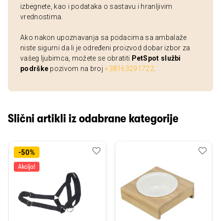
izbegnete, kao i podataka o sastavu i hranljivim
vrednostima.
Ako nakon upoznavanja sa podacima sa ambalaže
niste sigurni da li je određeni proizvod dobar izbor za
vašeg ljubimca, možete se obratiti
PetSpot službi
podrške
pozivom na broj
+38163291722
.
Slični artikli iz odabrane kategorije
Dodaj
Uporedi
Dod
Upo
-50%
u
u
listu
listu
želja
želj