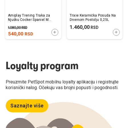
Amiplay Trening Traka za
Trixie Keramička Posuda Na
Njušku Cocker Spaniel M
Drvenom Postolju 0,25L
Crna 17-32cm x 39-50cm x
1.460,00
RSD
1.080,00
RSD
2cm
DODAJTE U KORPU
DODAJ
540,00
RSD
Loyalty program
Preuzmite PetSpot mobilnu loyalty aplikaciju i registrujte
korisnički nalog. Očekuju vas brojni popusti i pogodnosti.
Saznajte više