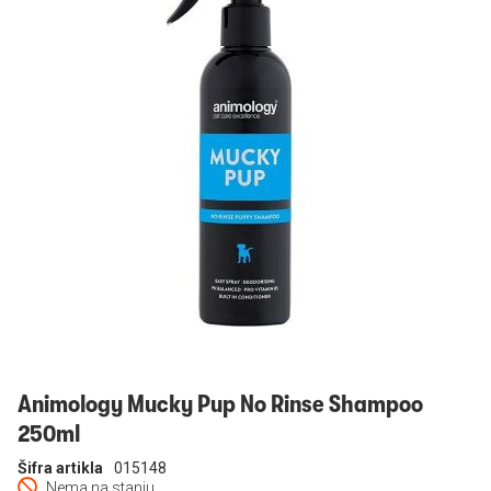
Prijavi se
Animology Mucky Pup No Rinse Shampoo
250ml
Šifra artikla
015148
Nema na stanju