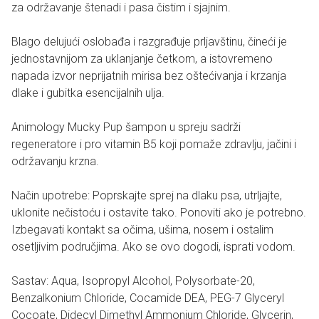
za održavanje štenadi i pasa čistim i sjajnim.
Blago delujući oslobađa i razgrađuje prljavštinu, čineći je
jednostavnijom za uklanjanje četkom, a istovremeno
napada izvor neprijatnih mirisa bez oštećivanja i krzanja
dlake i gubitka esencijalnih ulja.
Animology Mucky Pup šampon u spreju sadrži
regeneratore i pro vitamin B5 koji pomaže zdravlju, jačini i
održavanju krzna.
Način upotrebe: Poprskajte sprej na dlaku psa, utrljajte,
uklonite nečistoću i ostavite tako. Ponoviti ako je potrebno.
Izbegavati kontakt sa očima, ušima, nosem i ostalim
osetljivim područjima. Ako se ovo dogodi, isprati vodom.
Sastav: Aqua, Isopropyl Alcohol, Polysorbate-20,
Benzalkonium Chloride, Cocamide DEA, PEG-7 Glyceryl
Cocoate, Didecyl Dimethyl Ammonium Chloride, Glycerin,