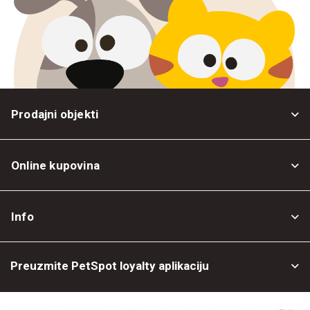
Prodajni objekti
Online kupovina
Opšti uslovi
Info
Politika privatnosti
O nama
Povrat robe
Preuzmite PetSpot loyalty aplikaciju
Prodajni objekti
Posao kod nas