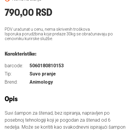
790,00 RSD
PDV uračunat u cenu, nema skrivenih troškova.
Isporuka porudžbina koje prelaze 30kg se obračunavaju po
cenovniku kurirske službe.
Karakteristike:
barcode:
5060180810153
Tip:
Suvo pranje
Brend:
Animology
Opis
Suvi šampon za štenad, bez ispiranja, napravljen po
posebnoj tehnologiji koji je pogodan za štenad od 6
nedelja. Može se korititi kao svakodnevni ispirajući šampon