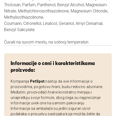
Triclosan, Parfum, Panthenol, Benzyl Alcohol, Magnesium
Nitrate, Methylchloroisothiazolinone, Magnesium Chloride,
Methylisothiazolinone,
Coumarin, Citronellol, Linalool, Geraniol, Amyl Cinnamal,
Benzyl Salicylate.
Čuvati na suvom mestu, na sobnoj temperaturi.
Informacije o ceni i karakteristikama
proizvoda:
Kompanija
PetSpot
nastoji da sve informacije o
proizvodima, pogotovu hrani, budu redovno ažurirane.
Međutim, proizvođači hrane konstatno menjaju i
unapređuju svoje formule, zbog čega su najpreciznije
informacije uvek one na samom pakovanju.
Informacije sa ambalaže su jedini siguran izvor
podataka o prisustvu sastojaka koje možda želite da