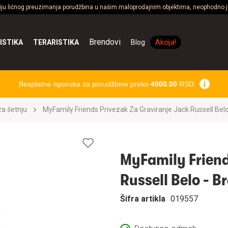
ciju ličnog preuzimanja porudžbina u našim maloprodajnim objektima, neophodno je
Brendovi
ISTIKA
TERARISTIKA
Blog
Akcija!
Besplatna isporuka za porudžbine preko
4000.00
RSD.
a šetnju
MyFamily Friends Privezak Za Graviranje Jack Russell Belo
Lista
želja
MyFamily Friend
Russell Belo - B
Šifra artikla
019557