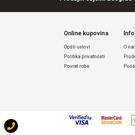
Online kupovina
Info
Opšti uslovi
O na
Politika privatnosti
Proda
Povrat robe
Posa