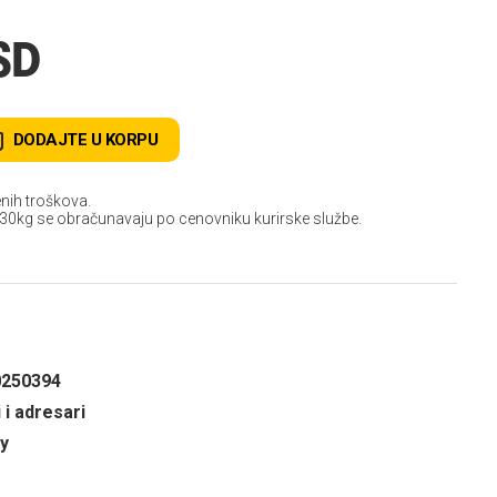
SD
DODAJTE U KORPU
nih troškova.
 30kg se obračunavaju po cenovniku kurirske službe.
0250394
 i adresari
y