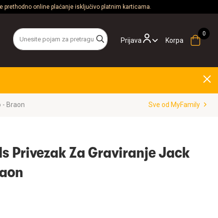
 prethodno online plaćanje isključivo platnim karticama.
Prijava
Korpa
 - Braon
Sve od MyFamily
s Privezak Za Graviranje Jack
raon