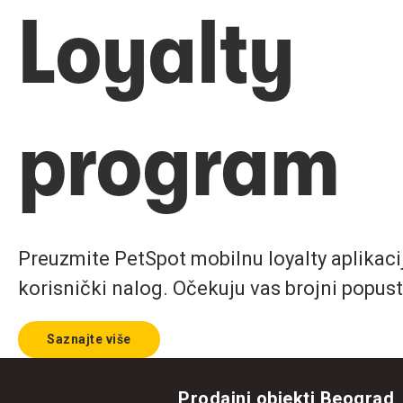
Loyalty
program
Preuzmite PetSpot mobilnu loyalty aplikaciju
korisnički nalog. Očekuju vas brojni popust
Saznajte više
Prodajni objekti Beograd