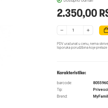
Dostupno odmah
2.350,00 R
PDV uračunat u cenu, nema skrive
Isporuka porudžbina koje prelaze
Karakteristike:
barcode:
805596
Tip:
Privesci
Brend:
MyFamil