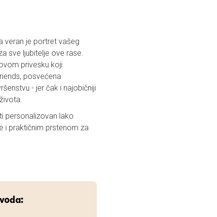
a veran je portret vašeg
a sve ljubitelje ove rase.
 ovom privesku koji
riends, posvećena
nstvu - jer čak i najobičniji
života.
i personalizovan lako
je i praktičnim prstenom za
zvoda: