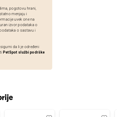
dima, pogotovu hrani,
statno menjaju i
ormacije uvek one na
uran izvor podataka o
 podataka o sastavu i
gurni da li je određeni
ti
PetSpot službi podrške
rije