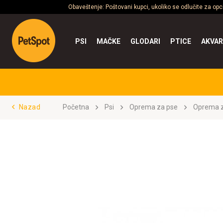
Obaveštenje: Poštovani kupci, ukoliko se odlučite za op
PSI
MAČKE
GLODARI
PTICE
AKVAR
Nazad
Početna
Psi
Oprema za pse
Oprema z