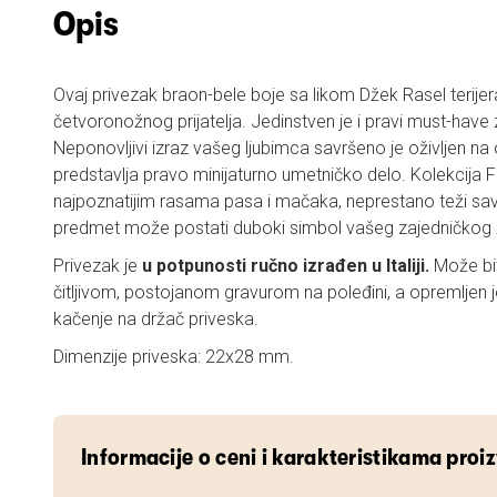
Opis
Ovaj privezak braon-bele boje sa likom Džek Rasel terijer
četvoronožnog prijatelja. Jedinstven je i pravi must-have z
Neponovljivi izraz vašeg ljubimca savršeno je oživljen na
predstavlja pravo minijaturno umetničko delo. Kolekcija F
najpoznatijim rasama pasa i mačaka, neprestano teži savrše
predmet može postati duboki simbol vašeg zajedničkog 
Privezak je
u potpunosti ručno izrađen
u Italiji.
Može bit
čitljivom, postojanom gravurom na poleđini, a opremljen 
kačenje na držač priveska.
Dimenzije priveska: 22x28 mm.
Informacije o ceni i karakteristikama proi