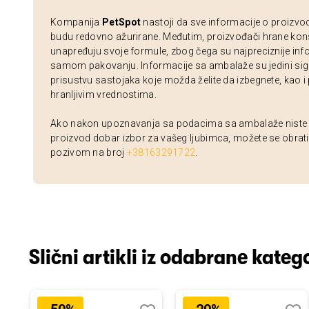
Kompanija
PetSpot
nastoji da sve informacije o proizvo
budu redovno ažurirane. Međutim, proizvođači hrane kon
unapređuju svoje formule, zbog čega su najpreciznije inf
samom pakovanju. Informacije sa ambalaže su jedini sig
prisustvu sastojaka koje možda želite da izbegnete, kao i
hranljivim vrednostima.
Ako nakon upoznavanja sa podacima sa ambalaže niste si
proizvod dobar izbor za vašeg ljubimca, možete se obrati
pozivom na broj
+38163291722
.
Slični artikli iz odabrane katego