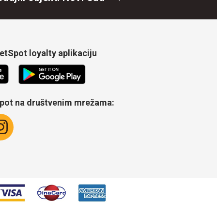
tSpot loyalty aplikaciju
Spot na društvenim mrežama: