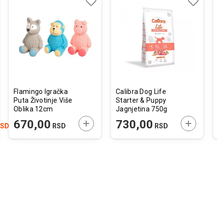
j
edi
Dodaj
Uporedi
Dodaj
Uporedi
u
u
listu
listu
želja
želja
Flamingo Igračka
Calibra Dog Life
Puta Životinje Više
Starter & Puppy
Oblika 12cm
Jagnjetina 750g
JTE U KORPU
DODAJTE U KORPU
DODAJTE
670,00
730,00
SD
RSD
RSD