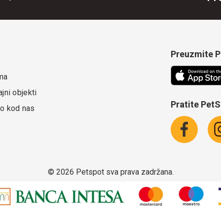
Preuzmite Pe
ma
jni objekti
Pratite Pet
o kod nas
©
2026 Petspot sva prava zadržana.