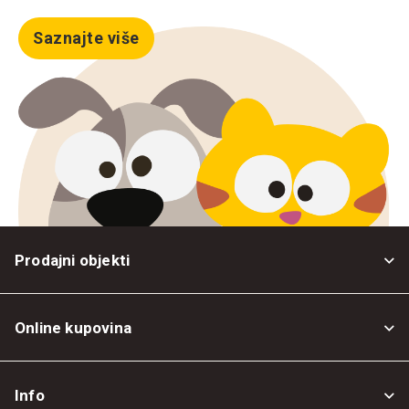
Saznajte više
Prodajni objekti
Online kupovina
Opšti uslovi
Info
Politika privatnosti