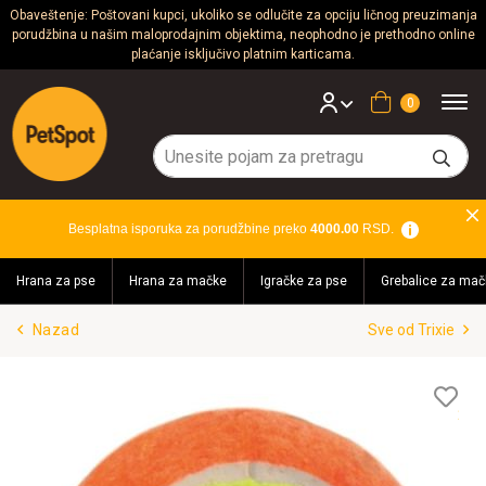
Obaveštenje: Poštovani kupci, ukoliko se odlučite za opciju ličnog preuzimanja
porudžbina u našim maloprodajnim objektima, neophodno je prethodno online
Psi
plaćanje isključivo platnim karticama.
Mačke
Korpa
Glodari
Ptice
Besplatna isporuka za porudžbine preko
4000.00
RSD.
Akvaristika
Hrana za pse
Hrana za mačke
Igračke za pse
Grebalice za mač
Teraristika
Nazad
Sve od Trixie
Brendovi
Blog
Lis
želj
Akcija!