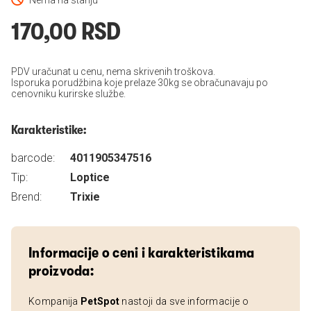
Nema na stanju
170,00 RSD
PDV uračunat u cenu, nema skrivenih troškova.
Isporuka porudžbina koje prelaze 30kg se obračunavaju po
cenovniku kurirske službe.
Karakteristike:
barcode:
4011905347516
Tip:
Loptice
Brend:
Trixie
Informacije o ceni i karakteristikama
proizvoda:
Kompanija
PetSpot
nastoji da sve informacije o