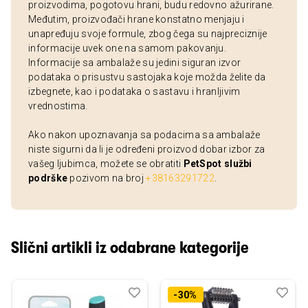
proizvodima, pogotovu hrani, budu redovno ažurirane.
Međutim, proizvođači hrane konstatno menjaju i
unapređuju svoje formule, zbog čega su najpreciznije
informacije uvek one na samom pakovanju.
Informacije sa ambalaže su jedini siguran izvor
podataka o prisustvu sastojaka koje možda želite da
izbegnete, kao i podataka o sastavu i hranljivim
vrednostima.
Ako nakon upoznavanja sa podacima sa ambalaže
niste sigurni da li je određeni proizvod dobar izbor za
vašeg ljubimca, možete se obratiti
PetSpot službi
podrške
pozivom na broj
+38163291722
.
Slični artikli iz odabrane kategorije
Dodaj
Uporedi
Dod
Upo
-30%
u
u