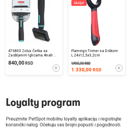
listu
listu
želja
želj
470800 Zolux Četka sa
Flamingo Trimer sa Drškom
Zaobljenim Iglicama Anah S
L 24x12,5x3,2cm
17,8cm
840,00
RSD
1.900,00
RSD
DODAJTE U KORPU
DODAJ
1.330,00
RSD
Loyalty program
Preuzmite PetSpot mobilnu loyalty aplikaciju i registrujte
korisnički nalog. Očekuju vas brojni popusti i pogodnosti.