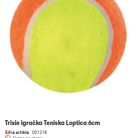
Prijavi se
Trixie igračka Teniska Loptica 6cm
Šifra artikla
001218