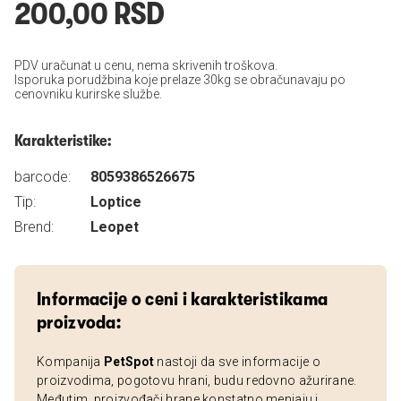
200,00 RSD
PDV uračunat u cenu, nema skrivenih troškova.
Isporuka porudžbina koje prelaze 30kg se obračunavaju po
cenovniku kurirske službe.
Karakteristike:
barcode:
8059386526675
Tip:
Loptice
Brend:
Leopet
Informacije o ceni i karakteristikama
proizvoda:
Kompanija
PetSpot
nastoji da sve informacije o
proizvodima, pogotovu hrani, budu redovno ažurirane.
Međutim, proizvođači hrane konstatno menjaju i