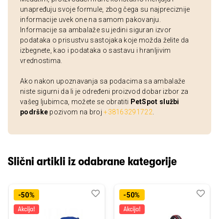
unapređuju svoje formule, zbog čega su najpreciznije
informacije uvek one na samom pakovanju.
Informacije sa ambalaže su jedini siguran izvor
podataka o prisustvu sastojaka koje možda želite da
izbegnete, kao i podataka o sastavu i hranljivim
vrednostima.
Ako nakon upoznavanja sa podacima sa ambalaže
niste sigurni da li je određeni proizvod dobar izbor za
vašeg ljubimca, možete se obratiti
PetSpot službi
podrške
pozivom na broj
+38163291722
.
Slični artikli iz odabrane kategorije
Dodaj
Uporedi
Dod
Upo
-50%
-50%
u
u
listu
listu