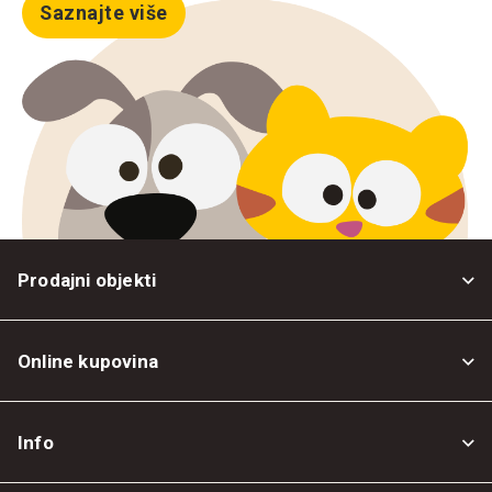
Saznajte više
Prodajni objekti
Online kupovina
Opšti uslovi
Info
Politika privatnosti