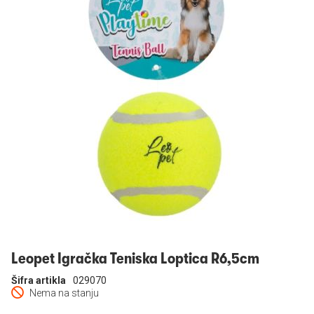
Prijavi se
Leopet Igračka Teniska Loptica R6,5cm
Šifra artikla
029070
Nema na stanju