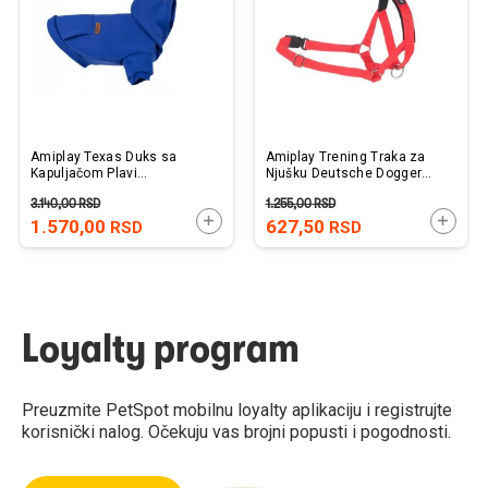
želja
želj
Amiplay Texas Duks sa
Amiplay Trening Traka za
Kapuljačom Plavi
Njušku Deutsche Dogger
50x50x72cm
XXL Crvena 26-50cm x 56-
3.140,00
RSD
1.255,00
RSD
75cm x 2cm
DODAJTE U KORPU
DODAJ
1.570,00
627,50
RSD
RSD
Loyalty program
Preuzmite PetSpot mobilnu loyalty aplikaciju i registrujte
korisnički nalog. Očekuju vas brojni popusti i pogodnosti.