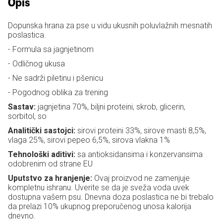
Opis
Dopunska hrana za pse u vidu ukusnih poluvlažnih mesnatih
poslastica.
- Formula sa jagnjetinom
- Odličnog ukusa
- Ne sadrži piletinu i pšenicu
- Pogodnog oblika za trening
Sastav:
jagnjetina 70%, biljni proteini, skrob, glicerin,
sorbitol, so
Analitički sastojci:
sirovi proteini 33%, sirove masti 8,5%,
vlaga 25%, sirovi pepeo 6,5%, sirova vlakna 1%
Tehnološki aditivi:
sa antioksidansima i konzervansima
odobrenim od strane EU
Uputstvo za hranjenje:
Ovaj proizvod ne zamenjuje
kompletnu ishranu. Uverite se da je sveža voda uvek
dostupna vašem psu. Dnevna doza poslastica ne bi trebalo
da prelazi 10% ukupnog preporučenog unosa kalorija
dnevno.