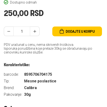
Dostupno odmah
250,00 RSD
DODAJTE U KORPU
PDV uračunat u cenu, nema skrivenih troškova.
Isporuka porudžbina koje prelaze 30kg se obračunavaju po
cenovniku kurirske službe.
Karakteristike:
barcode:
8595706704175
Tip:
Mesne poslastice
Brend:
Calibra
Pakovanje:
30g