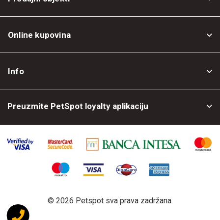
Online kupovina
Opšti uslovi
Info
Politika privatnosti
O nama
Povrat robe
Preuzmite PetSpot loyalty aplikaciju
Prodajni objekti
Posao kod nas
©
2026 Petspot sva prava zadržana.