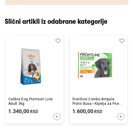
Slični artikli iz odabrane kategorije
Dodaj
Uporedi
Dod
Upo
u
u
listu
listu
želja
želj
Calibra Dog Premium Line
Frontline Combo Ampula
Adult 3kg
Protiv Buva i Krpelja za Pse
2-10kg / 1 kom.
1.340,00
1.600,00
RSD
RSD
DODAJTE U KORPU
DODAJ