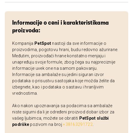
Informacije o ceni i karakteristikama
proizvoda:
Kompanija
PetSpot
nastoji da sve informacije o
proizvodima, pogotovu hrani, budu redovno ažurirane.
Međutim, proizvođači hrane konstatno menjaju i
unapređuju svoje formule, zbog čega su najpreciznije
informacije uvek one na samom pakovanju.
Informacije sa ambalaže su jedini siguran izvor
podataka o prisustvu sastojaka koje možda želite da
izbegnete, kao i podataka o sastavu i hranljivim
vrednostima.
Ako nakon upoznavanja sa podacima sa ambalaže
niste sigurni da li je određeni proizvod dobar izbor za
vašeg ljubimca, možete se obratiti
PetSpot službi
podrške
pozivom na broj
+38163291722
.