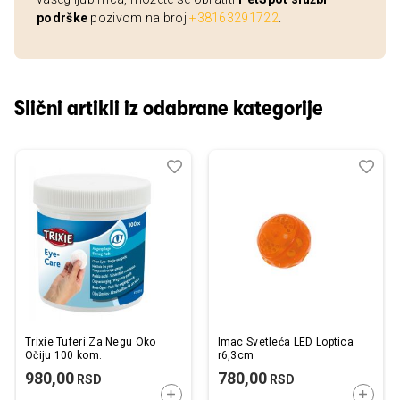
podrške
pozivom na broj
+38163291722
.
Slični artikli iz odabrane kategorije
Dodaj
Uporedi
Dod
Upo
u
u
listu
listu
želja
želj
Trixie Tuferi Za Negu Oko
Imac Svetleća LED Loptica
Očiju 100 kom.
r6,3cm
980,00
780,00
RSD
RSD
DODAJTE U KORPU
DODAJ