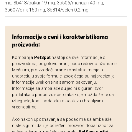
mg, 3b413/bakar 19 mg, 3b506/mangan 40 mg,
3b607/cink 150 mg, 3b814/selen 0,2 mg.
Informacije o ceni i karakteristikama
proizvoda:
Kompanija
PetSpot
nastoji da sve informacije o
proizvodima, pogotovu hrani, budu redovno ažurirane.
Međutim, proizvođači hrane konstatno menjaju i
unapređuju svoje formule, zbog čega su najpreciznije
informacije uvek one na samom pakovanju.
Informacije sa ambalaže su jedini siguran izvor
podataka o prisustvu sastojaka koje možda želite da
izbegnete, kao i podataka o sastavu i hranljivim
vrednostima.
Ako nakon upoznavanja sa podacima sa ambalaže
niste sigurni da li je određeni proizvod dobar izbor za
vašeg ljubimca, možete se obratiti
PetSpot službi