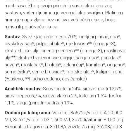
malih rasa. Zbog svojih prirodnih sastojaka i zdravog
sastava, vašem ljubimcu je veoma lako svarljiva. Platinum
hrana je napravljena bez aditiva, veštačkih ukusa, boja,
mirisa ili pojačivača ukusa.
Sastav:
Sveže jagnjeće meso 70%, lomljeni pirinač, riba*,
pivski kvasac*, pulpa jabuke*, ulje lososa** (omega-3),
ekstrakt juke, ulje lanenog semena** (omega-3), maslinovo
ulje**, ekstrakt zelenousne dagnje, šargarepa*, paradajz*,
neven*, maslačak*, brokoli*, zeleni čaj*, kamilica*, origano*,
seme čička*, seme brusnice*, morske alge*, kalijum hlorid.
(*sušeno, **hladno ceđeno, devičansko)
Analitički sastav:
Sirovi proteini 24%, sirove masti 12,5%,
sirovi pepeo 6,7%, sirova vlakna 2%, kalcijum 1,5%, fosfor
1,1%, vlaga (prirodni sadržaj) 19%.
Dodaci po kilogramu:
Vitamini: 3a672a/vitamin A 10.000
MJ, 3a671/vitamin D3 1.600 MJ, 3a700i/vitamin E 150 mg.
Elementi u tragovima: 3b108/gvožđe 75 mg, 3b203/jod 3