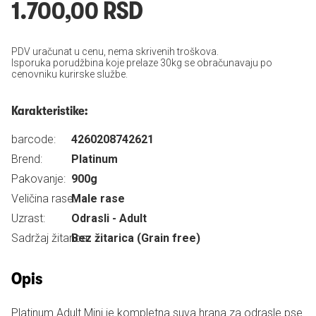
1.700,00 RSD
PDV uračunat u cenu, nema skrivenih troškova.
Isporuka porudžbina koje prelaze 30kg se obračunavaju po
cenovniku kurirske službe.
Karakteristike:
barcode:
4260208742621
Brend:
Platinum
Pakovanje:
900g
Veličina rase:
Male rase
Uzrast:
Odrasli - Adult
Sadržaj žitarica:
Bez žitarica (Grain free)
Opis
Platinum Adult Mini je kompletna suva hrana za odrasle pse