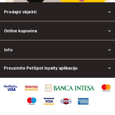
Prodajni objekti
Online kupovina
Opšti uslovi
Info
Politika privatnosti
O nama
Povrat robe
Preuzmite PetSpot loyalty aplikaciju
Prodajni objekti
Posao kod nas