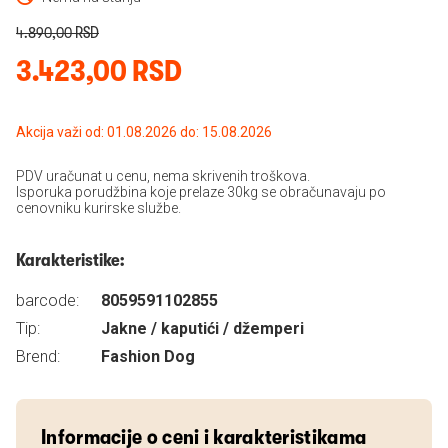
4.890,00 RSD
3.423,00 RSD
Akcija važi od: 01.08.2026 do: 15.08.2026
PDV uračunat u cenu, nema skrivenih troškova.
Isporuka porudžbina koje prelaze 30kg se obračunavaju po
cenovniku kurirske službe.
Karakteristike:
barcode:
8059591102855
Tip:
Jakne / kaputići / džemperi
Brend:
Fashion Dog
Informacije o ceni i karakteristikama