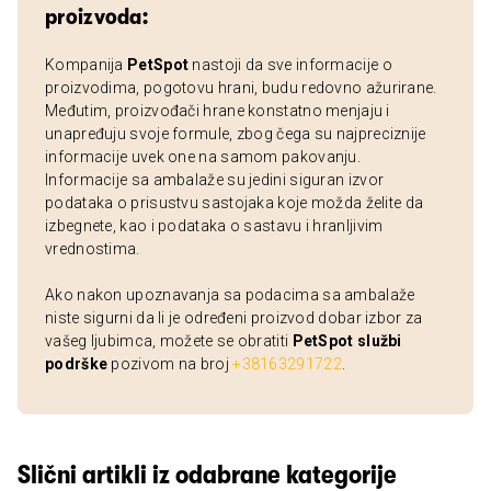
proizvoda:
Kompanija
PetSpot
nastoji da sve informacije o
proizvodima, pogotovu hrani, budu redovno ažurirane.
Međutim, proizvođači hrane konstatno menjaju i
unapređuju svoje formule, zbog čega su najpreciznije
informacije uvek one na samom pakovanju.
Informacije sa ambalaže su jedini siguran izvor
podataka o prisustvu sastojaka koje možda želite da
izbegnete, kao i podataka o sastavu i hranljivim
vrednostima.
Ako nakon upoznavanja sa podacima sa ambalaže
niste sigurni da li je određeni proizvod dobar izbor za
vašeg ljubimca, možete se obratiti
PetSpot službi
podrške
pozivom na broj
+38163291722
.
Slični artikli iz odabrane kategorije