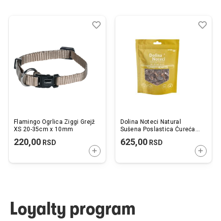
Dodaj
Uporedi
Dod
Upo
u
u
listu
listu
želja
želj
Flamingo Ogrlica Ziggi Grejž
Dolina Noteci Natural
XS 20-35cm x 10mm
Sušena Poslastica Ćureća
Srca 150g
220,00
625,00
RSD
RSD
DODAJTE U KORPU
DODAJ
Loyalty program