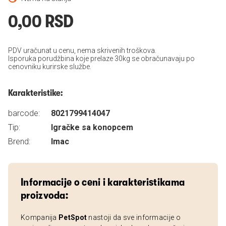
0,00 RSD
PDV uračunat u cenu, nema skrivenih troškova.
Isporuka porudžbina koje prelaze 30kg se obračunavaju po
cenovniku kurirske službe.
Karakteristike:
barcode:
8021799414047
Tip:
Igračke sa konopcem
Brend:
Imac
Informacije o ceni i karakteristikama
proizvoda:
Kompanija
PetSpot
nastoji da sve informacije o