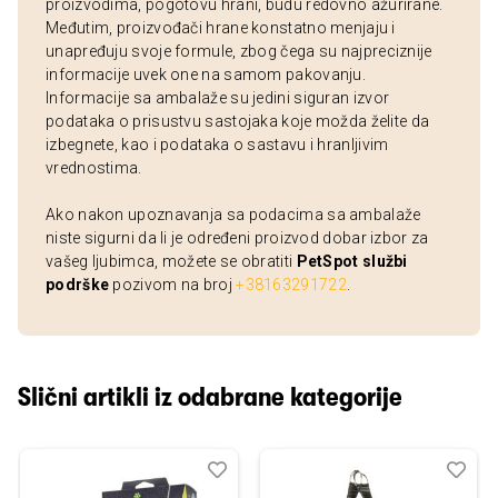
proizvodima, pogotovu hrani, budu redovno ažurirane.
Međutim, proizvođači hrane konstatno menjaju i
unapređuju svoje formule, zbog čega su najpreciznije
informacije uvek one na samom pakovanju.
Informacije sa ambalaže su jedini siguran izvor
podataka o prisustvu sastojaka koje možda želite da
izbegnete, kao i podataka o sastavu i hranljivim
vrednostima.
Ako nakon upoznavanja sa podacima sa ambalaže
niste sigurni da li je određeni proizvod dobar izbor za
vašeg ljubimca, možete se obratiti
PetSpot službi
podrške
pozivom na broj
+38163291722
.
Slični artikli iz odabrane kategorije
Dodaj
Uporedi
Dod
Upo
u
u