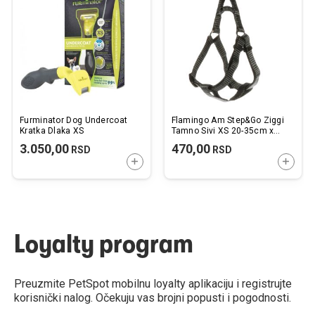
listu
listu
želja
želj
Furminator Dog Undercoat
Flamingo Am Step&Go Ziggi
Kratka Dlaka XS
Tamno Sivi XS 20-35cm x
10mm
3.050,00
470,00
RSD
RSD
DODAJTE U KORPU
DODAJ
Loyalty program
Preuzmite PetSpot mobilnu loyalty aplikaciju i registrujte
korisnički nalog. Očekuju vas brojni popusti i pogodnosti.