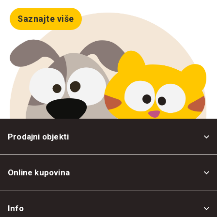
Saznajte više
Prodajni objekti
Online kupovina
Opšti uslovi
Info
Politika privatnosti