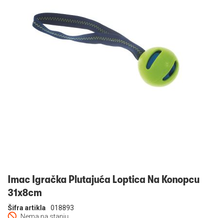
Prijavi se
Imac Igračka Plutajuća Loptica Na Konopcu
31x8cm
Šifra artikla
018893
Nema na stanju