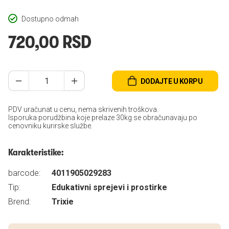
Dostupno odmah
720,00 RSD
DODAJTE U KORPU
PDV uračunat u cenu, nema skrivenih troškova.
Isporuka porudžbina koje prelaze 30kg se obračunavaju po
cenovniku kurirske službe.
Karakteristike:
barcode:
4011905029283
Tip:
Edukativni sprejevi i prostirke
Brend:
Trixie