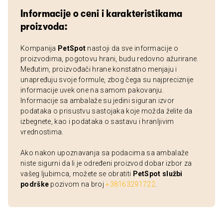
Informacije o ceni i karakteristikama
proizvoda:
Kompanija
PetSpot
nastoji da sve informacije o
proizvodima, pogotovu hrani, budu redovno ažurirane.
Međutim, proizvođači hrane konstatno menjaju i
unapređuju svoje formule, zbog čega su najpreciznije
informacije uvek one na samom pakovanju.
Informacije sa ambalaže su jedini siguran izvor
podataka o prisustvu sastojaka koje možda želite da
izbegnete, kao i podataka o sastavu i hranljivim
vrednostima.
Ako nakon upoznavanja sa podacima sa ambalaže
niste sigurni da li je određeni proizvod dobar izbor za
vašeg ljubimca, možete se obratiti
PetSpot službi
podrške
pozivom na broj
+38163291722
.