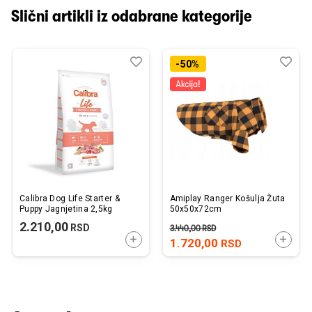
Slični artikli iz odabrane kategorije
Dodaj
Uporedi
Dod
Upo
-50%
u
u
listu
listu
želja
želj
Calibra Dog Life Starter &
Amiplay Ranger Košulja Žuta
Puppy Jagnjetina 2,5kg
50x50x72cm
2.210,00
RSD
3.440,00
RSD
DODAJTE U KORPU
DODAJ
1.720,00
RSD