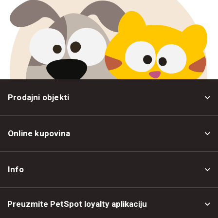
Prodajni objekti
Online kupovina
Opšti uslovi
Info
Politika privatnosti
O nama
Povrat robe
Preuzmite PetSpot loyalty aplikaciju
Prodajni objekti