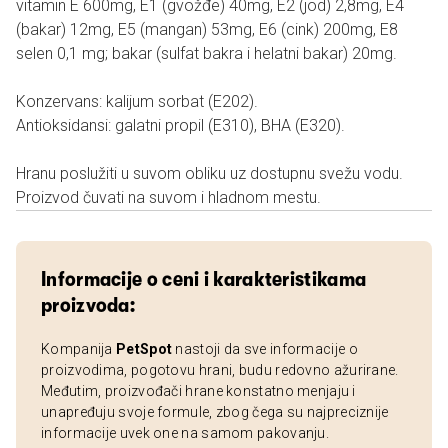
vitamin E 600mg, E1 (gvožđe) 40mg, E2 (jod) 2,8mg, E4
(bakar) 12mg, E5 (mangan) 53mg, E6 (cink) 200mg, E8
selen 0,1 mg; bakar (sulfat bakra i helatni bakar) 20mg.
Konzervans: kalijum sorbat (E202).
Antioksidansi: galatni propil (E310), BHA (E320).
Hranu poslužiti u suvom obliku uz dostupnu svežu vodu.
Proizvod čuvati na suvom i hladnom mestu.
Informacije o ceni i karakteristikama
proizvoda:
Kompanija
PetSpot
nastoji da sve informacije o
proizvodima, pogotovu hrani, budu redovno ažurirane.
Međutim, proizvođači hrane konstatno menjaju i
unapređuju svoje formule, zbog čega su najpreciznije
informacije uvek one na samom pakovanju.