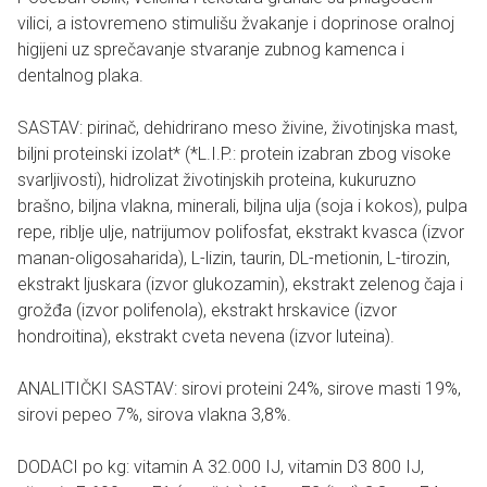
vilici, a istovremeno stimulišu žvakanje i doprinose oralnoj
higijeni uz sprečavanje stvaranje zubnog kamenca i
dentalnog plaka.
SASTAV: pirinač, dehidrirano meso živine, životinjska mast,
biljni proteinski izolat* (*L.I.P.: protein izabran zbog visoke
svarljivosti), hidrolizat životinjskih proteina, kukuruzno
brašno, biljna vlakna, minerali, biljna ulja (soja i kokos), pulpa
repe, riblje ulje, natrijumov polifosfat, ekstrakt kvasca (izvor
manan-oligosaharida), L-lizin, taurin, DL-metionin, L-tirozin,
ekstrakt ljuskara (izvor glukozamin), ekstrakt zelenog čaja i
grožđa (izvor polifenola), ekstrakt hrskavice (izvor
hondroitina), ekstrakt cveta nevena (izvor luteina).
ANALITIČKI SASTAV: sirovi proteini 24%, sirove masti 19%,
sirovi pepeo 7%, sirova vlakna 3,8%.
DODACI po kg: vitamin A 32.000 IJ, vitamin D3 800 IJ,