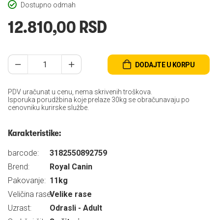
Dostupno odmah
12.810,00 RSD
DODAJTE U KORPU
PDV uračunat u cenu, nema skrivenih troškova.
Isporuka porudžbina koje prelaze 30kg se obračunavaju po
cenovniku kurirske službe.
Karakteristike:
barcode:
3182550892759
Brend:
Royal Canin
Pakovanje:
11kg
Veličina rase:
Velike rase
Uzrast:
Odrasli - Adult