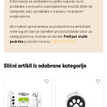
Informacije sa ambalaže su jedini siguran izvor
podataka o prisustvu sastojaka koje možda želite da
izbegnete, kao i podataka o sastavu i hranljivim
vrednostima.
Ako nakon upoznavanja sa podacima sa ambalaže
niste sigurni da li je određeni proizvod dobar izbor za
vašeg ljubimca, možete se obratiti
PetSpot službi
podrške
pozivom na broj
+38163291722
.
Slični artikli iz odabrane kategorije
Dodaj
Uporedi
Dod
Upo
u
u
listu
listu
želja
želj