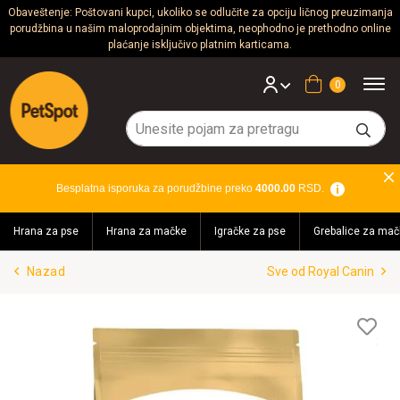
Obaveštenje: Poštovani kupci, ukoliko se odlučite za opciju ličnog preuzimanja
porudžbina u našim maloprodajnim objektima, neophodno je prethodno online
Psi
plaćanje isključivo platnim karticama.
Mačke
Korpa
Glodari
Ptice
Besplatna isporuka za porudžbine preko
4000.00
RSD.
Akvaristika
Hrana za pse
Hrana za mačke
Igračke za pse
Grebalice za mač
Teraristika
Nazad
Sve od Royal Canin
Brendovi
Blog
Lis
želj
Akcija!