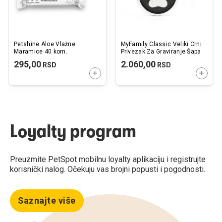
Petshine Aloe Vlažne
MyFamily Classic Veliki Crni
Maramice 40 kom.
Privezak Za Graviranje Šapa
295,00
2.060,00
RSD
RSD
DODAJTE U KORPU
DODAJ
Loyalty program
Preuzmite PetSpot mobilnu loyalty aplikaciju i registrujte
korisnički nalog. Očekuju vas brojni popusti i pogodnosti.
Saznajte više