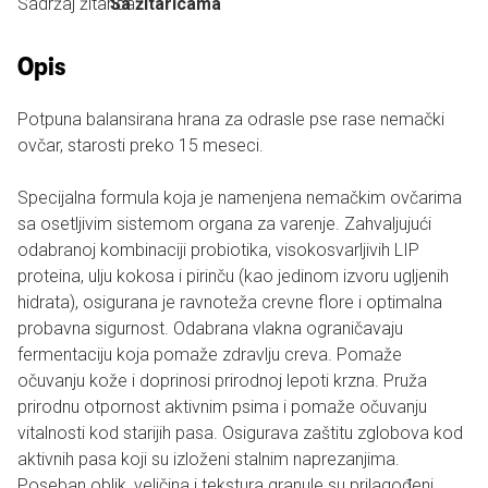
Sadržaj žitarica:
Sa žitaricama
Opis
Potpuna balansirana hrana za odrasle pse rase nemački
ovčar, starosti preko 15 meseci.
Specijalna formula koja je namenjena nemačkim ovčarima
sa osetljivim sistemom organa za varenje. Zahvaljujući
odabranoj kombinaciji probiotika, visokosvarljivih LIP
proteina, ulju kokosa i pirinču (kao jedinom izvoru ugljenih
hidrata), osigurana je ravnoteža crevne flore i optimalna
probavna sigurnost. Odabrana vlakna ograničavaju
fermentaciju koja pomaže zdravlju creva. Pomaže
očuvanju kože i doprinosi prirodnoj lepoti krzna. Pruža
prirodnu otpornost aktivnim psima i pomaže očuvanju
vitalnosti kod starijih pasa. Osigurava zaštitu zglobova kod
aktivnih pasa koji su izloženi stalnim naprezanjima.
Poseban oblik, veličina i tekstura granule su prilagođeni