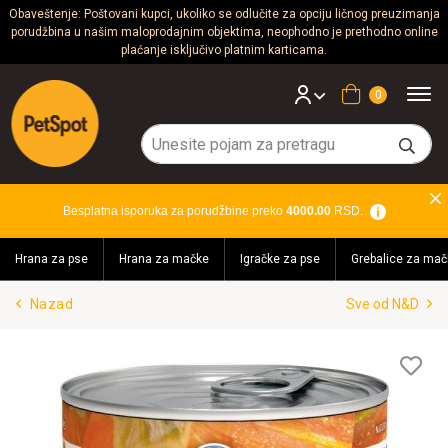
Obaveštenje: Poštovani kupci, ukoliko se odlučite za opciju ličnog preuzimanja
porudžbina u našim maloprodajnim objektima, neophodno je prethodno online
Psi
plaćanje isključivo platnim karticama.
Mačke
Korpa
Glodari
Ptice
Besplatna isporuka za porudžbine preko
4000.00
RSD.
Akvaristika
Hrana za pse
Hrana za mačke
Igračke za pse
Grebalice za mač
Teraristika
Nazad
Sve od N&D
Brendovi
Blog
Lis
želj
Akcija!