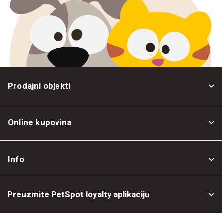
Prodajni objekti
Online kupovina
Opšti uslovi
Info
Politika privatnosti
O nama
Povrat robe
Preuzmite PetSpot loyalty aplikaciju
Prodajni objekti