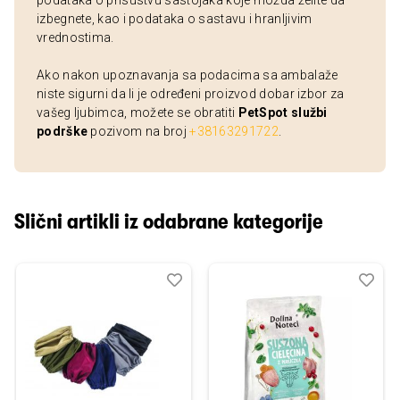
podataka o prisustvu sastojaka koje možda želite da
izbegnete, kao i podataka o sastavu i hranljivim
vrednostima.
Ako nakon upoznavanja sa podacima sa ambalaže
niste sigurni da li je određeni proizvod dobar izbor za
vašeg ljubimca, možete se obratiti
PetSpot službi
podrške
pozivom na broj
+38163291722
.
Slični artikli iz odabrane kategorije
Dodaj
Uporedi
Dod
Upo
u
u
listu
listu
želja
želj