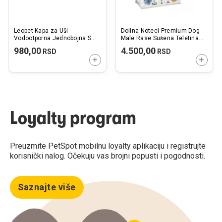
Leopet Kapa za Uši
Dolina Noteci Premium Dog
Vodootporna Jednobojna S
Male Rase Sušena Teletina
20,5x19cm
sa Morkom 3kg
980,00
4.500,00
RSD
RSD
DODAJTE U KORPU
DODAJ
Loyalty program
Preuzmite PetSpot mobilnu loyalty aplikaciju i registrujte
korisnički nalog. Očekuju vas brojni popusti i pogodnosti.
Saznajte više