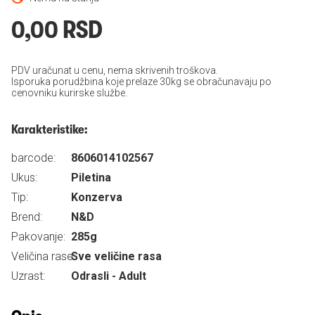
0,00 RSD
PDV uračunat u cenu, nema skrivenih troškova.
Isporuka porudžbina koje prelaze 30kg se obračunavaju po
cenovniku kurirske službe.
Karakteristike:
barcode:
8606014102567
Ukus:
Piletina
Tip:
Konzerva
Brend:
N&D
Pakovanje:
285g
Veličina rase:
Sve veličine rasa
Uzrast:
Odrasli - Adult