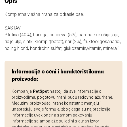
Opis
Kompletna vlažna hrana za odrasle pse.
SASTAV
Piletina (40%), haringa, bundeva (5%), barena kokošija jaja,
riblje ulje, slatki krompir(batat), nar (2%), fruktooligosaharidi,
holing hlorid, hondroitin sulfat, glukozamin,vitamin, minerali.
Informacije o ceni i karakteristikama
proizvoda:
Kompanija
PetSpot
nastoji da sve informacije o
proizvodima, pogotovu hrani, budu redovno ažurirane.
Međutim, proizvođači hrane konstatno menjaju i
unapređuju svoje formule, zbog čega su najpreciznije
informacije uvek one na samom pakovanju.
Informacije sa ambalaže su jedini siguran izvor