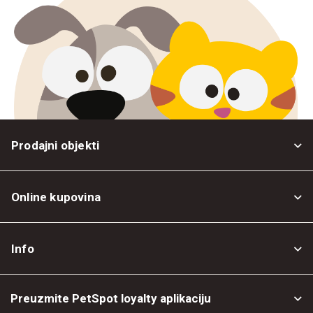
Prodajni objekti
Online kupovina
Opšti uslovi
Info
Politika privatnosti
O nama
Povrat robe
Preuzmite PetSpot loyalty aplikaciju
Prodajni objekti