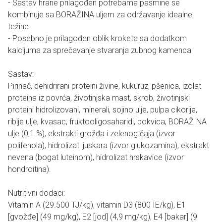
- Sastav hrane prilagođen potrebama pasmine se
kombinuje sa BORAŽINA uljem za održavanje idealne
težine
- Posebno je prilagođen oblik kroketa sa dodatkom
kalcijuma za sprečavanje stvaranja zubnog kamenca
Sastav:
Pirinač, dehidrirani proteini živine, kukuruz, pšenica, izolat
proteina iz povrća, životinjska mast, skrob, životinjski
proteini hidrolizovani, minerali, sojino ulje, pulpa cikorije,
riblje ulje, kvasac, fruktooligosaharidi, bokvica, BORAŽINA
ulje (0,1 %), ekstrakti grožđa i zelenog čaja (izvor
polifenola), hidrolizat ljuskara (izvor glukozamina), ekstrakt
nevena (bogat luteinom), hidrolizat hrskavice (izvor
hondroitina).
Nutritivni dodaci:
Vitamin A (29.500 TJ/kg), vitamin D3 (800 IE/kg), E1
[gvožđe] (49 mg/kg), E2 [jod] (4,9 mg/kg), E4 [bakar] (9