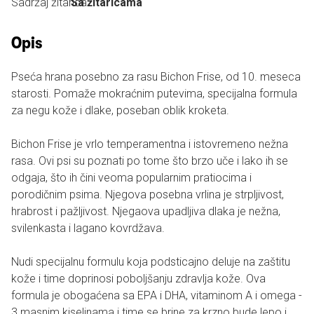
Sadržaj žitarica:
Sa žitaricama
Opis
Pseća hrana posebno za rasu Bichon Frise, od 10. meseca
starosti. Pomaže mokraćnim putevima, specijalna formula
za negu kože i dlake, poseban oblik kroketa.
Bichon Frise je vrlo temperamentna i istovremeno nežna
rasa. Ovi psi su poznati po tome što brzo uče i lako ih se
odgaja, što ih čini veoma popularnim pratiocima i
porodičnim psima. Njegova posebna vrlina je strpljivost,
hrabrost i pažljivost. Njegaova upadljiva dlaka je nežna,
svilenkasta i lagano kovrdžava.
Nudi specijalnu formulu koja podsticajno deluje na zaštitu
kože i time doprinosi poboljšanju zdravlja kože. Ova
formula je obogaćena sa EPA i DHA, vitaminom A i omega -
3 masnim kiselinama i time se brine za krzno bude lepo i