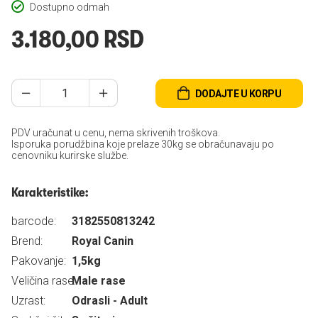
Dostupno odmah
3.180,00 RSD
DODAJTE U KORPU
PDV uračunat u cenu, nema skrivenih troškova.
Isporuka porudžbina koje prelaze 30kg se obračunavaju po
cenovniku kurirske službe.
Karakteristike:
barcode:
3182550813242
Brend:
Royal Canin
Pakovanje:
1,5kg
Veličina rase:
Male rase
Uzrast:
Odrasli - Adult