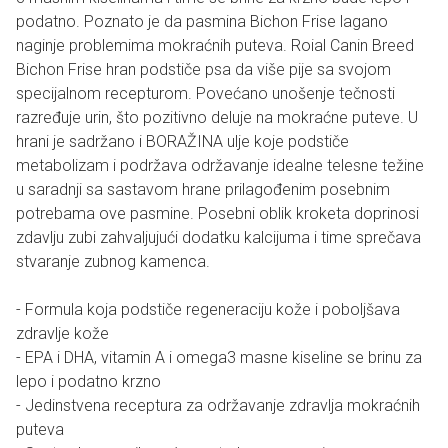
podatno. Poznato je da pasmina Bichon Frise lagano
naginje problemima mokraćnih puteva. Roial Canin Breed
Bichon Frise hran podstiče psa da više pije sa svojom
specijalnom recepturom. Povećano unošenje tečnosti
razređuje urin, što pozitivno deluje na mokraćne puteve. U
hrani je sadržano i BORAŽINA ulje koje podstiče
metabolizam i podržava održavanje idealne telesne težine
u saradnji sa sastavom hrane prilagođenim posebnim
potrebama ove pasmine. Posebni oblik kroketa doprinosi
zdavlju zubi zahvaljujući dodatku kalcijuma i time sprečava
stvaranje zubnog kamenca.
- Formula koja podstiče regeneraciju kože i poboljšava
zdravlje kože
- EPA i DHA, vitamin A i omega3 masne kiseline se brinu za
lepo i podatno krzno
- Jedinstvena receptura za održavanje zdravlja mokraćnih
puteva