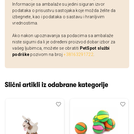
Informacije sa ambalaže su jedini siguran izvor
podataka o prisustvu sastojaka koje možda želite da
izbegnete, kao i podataka o sastavu i hranljivim
vrednostima.
Ako nakon upoznavanja sa podacima sa ambalaže
niste sigurni da li je određeni proizvod dobar izbor za
vašeg ljubimca, možete se obratiti
PetSpot službi
podrške
pozivom na broj
+38163291722
.
Slični artikli iz odabrane kategorije
Dodaj
Uporedi
Dod
Upo
u
u
listu
listu
želja
želj