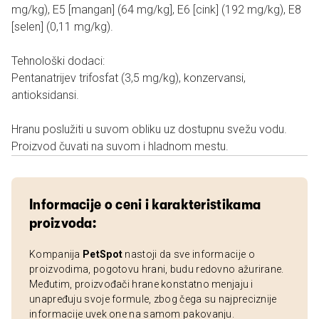
mg/kg), E5 [mangan] (64 mg/kg], E6 [cink] (192 mg/kg), E8
[selen] (0,11 mg/kg).
Tehnološki dodaci:
Pentanatrijev trifosfat (3,5 mg/kg), konzervansi,
antioksidansi.
Hranu poslužiti u suvom obliku uz dostupnu svežu vodu.
Proizvod čuvati na suvom i hladnom mestu.
Informacije o ceni i karakteristikama
proizvoda:
Kompanija
PetSpot
nastoji da sve informacije o
proizvodima, pogotovu hrani, budu redovno ažurirane.
Međutim, proizvođači hrane konstatno menjaju i
unapređuju svoje formule, zbog čega su najpreciznije
informacije uvek one na samom pakovanju.