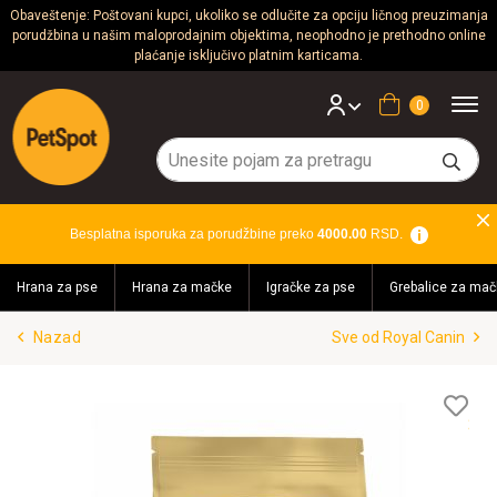
Obaveštenje: Poštovani kupci, ukoliko se odlučite za opciju ličnog preuzimanja
porudžbina u našim maloprodajnim objektima, neophodno je prethodno online
Psi
plaćanje isključivo platnim karticama.
Mačke
Korpa
Glodari
Ptice
Besplatna isporuka za porudžbine preko
4000.00
RSD.
Akvaristika
Hrana za pse
Hrana za mačke
Igračke za pse
Grebalice za mač
Teraristika
Nazad
Sve od Royal Canin
Brendovi
Blog
Lis
želj
Akcija!