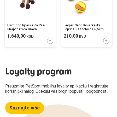
Flamingo Igračka Za Pse
Leopet Neon Košarkaška
Shappo Ovca Braon
Loptica Raznobojna 6,5cm /
16x25x32cm
1 kom.
1.640,00
210,00
RSD
RSD
DODAJTE U KORPU
DODAJ
Loyalty program
Preuzmite PetSpot mobilnu loyalty aplikaciju i registrujte
korisnički nalog. Očekuju vas brojni popusti i pogodnosti.
Saznajte više