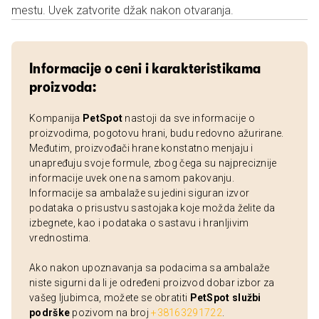
mestu. Uvek zatvorite džak nakon otvaranja.
Informacije o ceni i karakteristikama
proizvoda:
Kompanija
PetSpot
nastoji da sve informacije o
proizvodima, pogotovu hrani, budu redovno ažurirane.
Međutim, proizvođači hrane konstatno menjaju i
unapređuju svoje formule, zbog čega su najpreciznije
informacije uvek one na samom pakovanju.
Informacije sa ambalaže su jedini siguran izvor
podataka o prisustvu sastojaka koje možda želite da
izbegnete, kao i podataka o sastavu i hranljivim
vrednostima.
Ako nakon upoznavanja sa podacima sa ambalaže
niste sigurni da li je određeni proizvod dobar izbor za
vašeg ljubimca, možete se obratiti
PetSpot službi
podrške
pozivom na broj
+38163291722
.