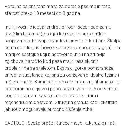
Potpuna balansirana hrana za odrasle pse malih rasa,
starosti preko 10 meseci do 8 godina.
Inulin i voćni oligosaharidi su prirodni šećeri sadržani u
različitim biljkama (cikorija) koji svojim probiotičkim
svojstvima održavaju ravnotežu crevne mikroflore. Školjka
perna canaliculus (novozelandska zelenousta dagnja) ima
hranljive sastojke koji blagotvorno utiču na zdravlje
zglobova, naročito kod pasa malih rasa sklonih
problemima sa skeletom. Ekstrakt gorke pomorandže,
prirodna supstanca korisna za održavanje idealne težine i
mišićne mase. Kamilica i probiotici imaju antiinflamatorno i
deodorantno dejstvo i poboljšavaju varenje. Aloe Vera je
bogata hranjivim sastojcima sa revitalizujućim i
regenerišućim dejstvom. Struktura granula kao i ekstrakt
jabuke omogućavaju prirodno čišćenje zuba.
SASTOJCI: Sveže pileće i ćureće meso, kukuruz, pirinač,