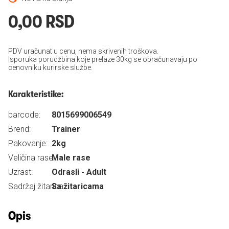
0,00 RSD
PDV uračunat u cenu, nema skrivenih troškova.
Isporuka porudžbina koje prelaze 30kg se obračunavaju po
cenovniku kurirske službe.
Karakteristike:
barcode:
8015699006549
Brend:
Trainer
Pakovanje:
2kg
Veličina rase:
Male rase
Uzrast:
Odrasli - Adult
Sadržaj žitarica:
Sa žitaricama
Opis