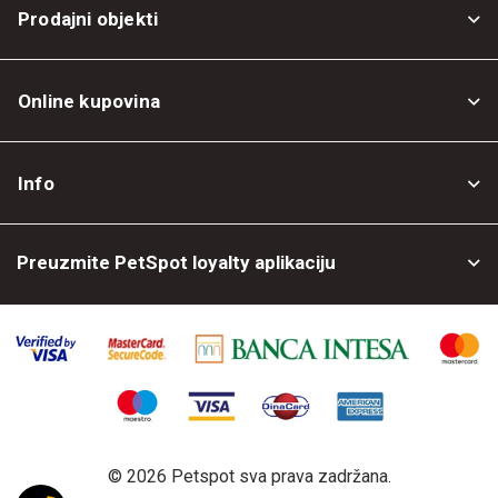
Prodajni objekti
Online kupovina
Opšti uslovi
Info
Politika privatnosti
O nama
Povrat robe
Preuzmite PetSpot loyalty aplikaciju
Prodajni objekti
Posao kod nas
©
2026 Petspot sva prava zadržana.