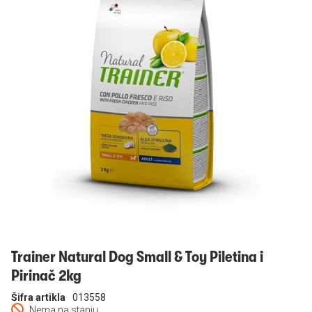
Prijavi se
Trainer Natural Dog Small & Toy Piletina i
Pirinač 2kg
Šifra artikla
013558
Nema na stanju