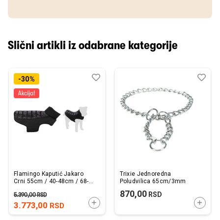
Slični artikli iz odabrane kategorije
Dodaj
Uporedi
Dod
Upo
-30%
u
u
listu
listu
želja
želj
Flamingo Kaputić Jakaro
Trixie Jednoredna
Crni 55cm / 40-48cm / 68-
Poludvilica 65cm/3mm
74cm
870,00
RSD
5.390,00
RSD
DODAJTE U KORPU
DODAJ
3.773,00
RSD