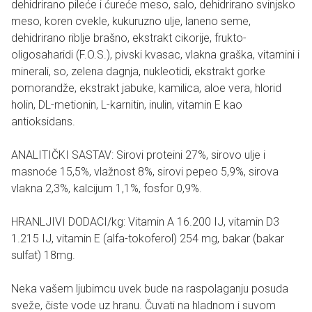
dehidrirano pileće i ćureće meso, salo, dehidrirano svinjsko
meso, koren cvekle, kukuruzno ulje, laneno seme,
dehidrirano riblje brašno, ekstrakt cikorije, frukto-
oligosaharidi (F.O.S.), pivski kvasac, vlakna graška, vitamini i
minerali, so, zelena dagnja, nukleotidi, ekstrakt gorke
pomorandže, ekstrakt jabuke, kamilica, aloe vera, hlorid
holin, DL-metionin, L-karnitin, inulin, vitamin E kao
antioksidans.
ANALITIČKI SASTAV: Sirovi proteini 27%, sirovo ulje i
masnoće 15,5%, vlažnost 8%, sirovi pepeo 5,9%, sirova
vlakna 2,3%, kalcijum 1,1%, fosfor 0,9%.
HRANLJIVI DODACI/kg: Vitamin A 16.200 IJ, vitamin D3
1.215 IJ, vitamin E (alfa-tokoferol) 254 mg, bakar (bakar
sulfat) 18mg.
Neka vašem ljubimcu uvek bude na raspolaganju posuda
sveže, čiste vode uz hranu. Čuvati na hladnom i suvom