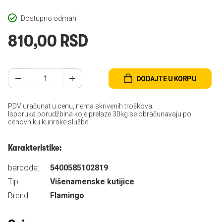
Dostupno odmah
810,00 RSD
DODAJTE U KORPU
PDV uračunat u cenu, nema skrivenih troškova.
Isporuka porudžbina koje prelaze 30kg se obračunavaju po
cenovniku kurirske službe.
Karakteristike:
barcode:
5400585102819
Tip:
Višenamenske kutijice
Brend:
Flamingo