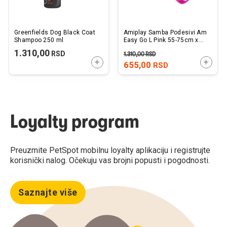
Greenfields Dog Black Coat
Amiplay Samba Podesivi Am
Shampoo 250 ml
Easy Go L Pink 55-75cm x
2,5cm
1.310,00
RSD
1.310,00
RSD
DODAJTE U KORPU
DODAJ
655,00
RSD
Loyalty program
Preuzmite PetSpot mobilnu loyalty aplikaciju i registrujte
korisnički nalog. Očekuju vas brojni popusti i pogodnosti.
Saznajte više