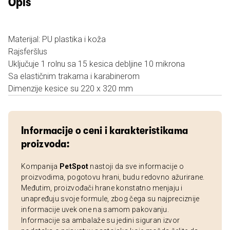
Opis
Materijal: PU plastika i koža
Rajsferšlus
Uključuje 1 rolnu sa 15 kesica debljine 10 mikrona
Sa elastičnim trakama i karabinerom
Dimenzije kesice su 220 x 320 mm
Informacije o ceni i karakteristikama
proizvoda:
Kompanija
PetSpot
nastoji da sve informacije o
proizvodima, pogotovu hrani, budu redovno ažurirane.
Međutim, proizvođači hrane konstatno menjaju i
unapređuju svoje formule, zbog čega su najpreciznije
informacije uvek one na samom pakovanju.
Informacije sa ambalaže su jedini siguran izvor