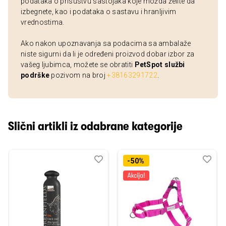
podataka o prisustvu sastojaka koje možda želite da
izbegnete, kao i podataka o sastavu i hranljivim
vrednostima.
Ako nakon upoznavanja sa podacima sa ambalaže
niste sigurni da li je određeni proizvod dobar izbor za
vašeg ljubimca, možete se obratiti
PetSpot službi
podrške
pozivom na broj
+38163291722
.
Slični artikli iz odabrane kategorije
Dodaj
Uporedi
Dod
Upo
-50%
u
u
listu
listu
želja
želj