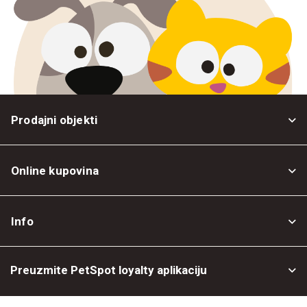
Prodajni objekti
Online kupovina
Opšti uslovi
Info
Politika privatnosti
O nama
Povrat robe
Preuzmite PetSpot loyalty aplikaciju
Prodajni objekti