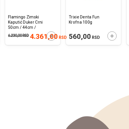
Flamingo Zimski
Trixie Denta Fun
Kaputić Duker Crni
Krofna 100g
50cm / 44cm /
68cm
JTE U KORPU
DODAJTE U KORPU
DODAJTE
4.361,00
560,00
6.230,00
RSD
RSD
RSD