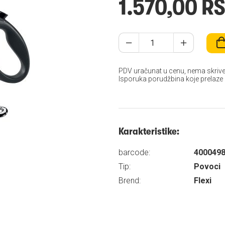
1.570,00 R
PDV uračunat u cenu, nema skrive
Isporuka porudžbina koje prelaze
Karakteristike:
barcode:
400049
Tip:
Povoci
Brend:
Flexi