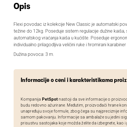
Opis
Flexi povodac iz kolekcije New Classic je automatski po
težine do 12kg. Poseduje sistem regulacije dužine kaiša, 
automatskog vraćanja kaiša u kućište. Poseduje ergonom
individualno prilagodljiva veličini ruke i hromirani karabine
Dužina povoca: 3 m.
Informacije o ceni i karakteristikama proi
Kompanija
PetSpot
nastoji da sve informacije o proizvo
budu redovno ažurirane. Međutim, proizvođači hrane kon
unapređuju svoje formule, zbog čega su najpreciznije inf
samom pakovanju. Informacije sa ambalaže su jedini sig
prisustvu sastojaka koje možda želite da izbegnete, kao i