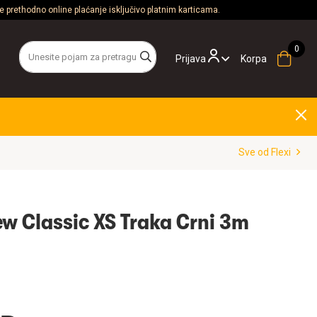
 prethodno online plaćanje isključivo platnim karticama.
Prijava
Korpa
Sve od Flexi
ew Classic XS Traka Crni 3m