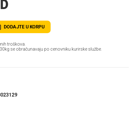
SD
DODAJTE U KORPU
nih troškova.
 30kg se obračunavaju po cenovniku kurirske službe.
8023129