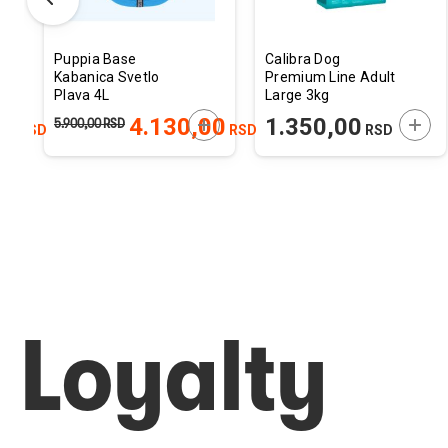
Puppia Base
Calibra Dog
Kabanica Svetlo
Premium Line Adult
Plava 4L
Large 3kg
52x86x55cm
ODAJTE U KORPU
DODAJTE U KORPU
DODA
00
4.130,00
1.350,00
5.900,00
RSD
RSD
RSD
RSD
Loyalty