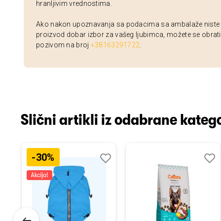
hranljivim vrednostima.
Ako nakon upoznavanja sa podacima sa ambalaže niste si
proizvod dobar izbor za vašeg ljubimca, možete se obrati
pozivom na broj
+38163291722
.
Slični artikli iz odabrane katego
-30%
odaj
poredi
Dodaj
Uporedi
Doda
Upor
u
u
istu
listu
listu
elja
želja
želja