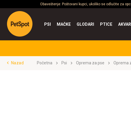
Obaveštenje: Poštovani kupci, ukoliko se odlučite za op
PSI
MAČKE
GLODARI
PTICE
AKVAR
Nazad
Početna
Psi
Oprema za pse
Oprema z