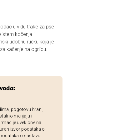
vodac u vidu trake za pse
sistem kočenja i
ski udobnu ručku koja je
r za kačenje na ogrlicu.
zvoda:
dima, pogotovu hrani,
statno menjaju i
ormacije uvek one na
uran izvor podataka o
 podataka o sastavu i