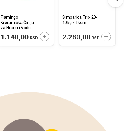
Flamingo
Simparica Trio 20-
Trix
Kreramička Činija
40kg / 1kom.
Ter
za Hranu i Vodu
22
Valerio Roze
 U KORPU
DODAJTE U KORPU
DODAJTE U 
1.140,00
2.280,00
1
RSD
RSD
16x6x16cm /
800ml