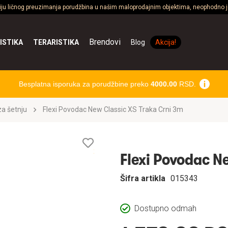
ciju ličnog preuzimanja porudžbina u našim maloprodajnim objektima, neophodno je
Brendovi
ISTIKA
TERARISTIKA
Blog
Akcija!
Besplatna isporuka za porudžbine preko
4000.00
RSD.
a šetnju
Flexi Povodac New Classic XS Traka Crni 3m
Lista
želja
Flexi Povodac N
Šifra artikla
015343
Dostupno odmah