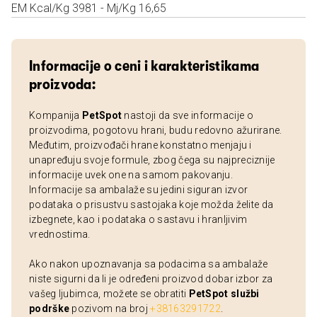
EM Kcal/Kg 3981 - Mj/Kg 16,65
Informacije o ceni i karakteristikama
proizvoda:
Kompanija
PetSpot
nastoji da sve informacije o
proizvodima, pogotovu hrani, budu redovno ažurirane.
Međutim, proizvođači hrane konstatno menjaju i
unapređuju svoje formule, zbog čega su najpreciznije
informacije uvek one na samom pakovanju.
Informacije sa ambalaže su jedini siguran izvor
podataka o prisustvu sastojaka koje možda želite da
izbegnete, kao i podataka o sastavu i hranljivim
vrednostima.
Ako nakon upoznavanja sa podacima sa ambalaže
niste sigurni da li je određeni proizvod dobar izbor za
vašeg ljubimca, možete se obratiti
PetSpot službi
podrške
pozivom na broj
+38163291722
.