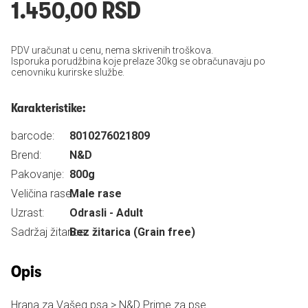
1.450,00 RSD
PDV uračunat u cenu, nema skrivenih troškova.
Isporuka porudžbina koje prelaze 30kg se obračunavaju po
cenovniku kurirske službe.
Karakteristike:
barcode:
8010276021809
Brend:
N&D
Pakovanje:
800g
Veličina rase:
Male rase
Uzrast:
Odrasli - Adult
Sadržaj žitarica:
Bez žitarica (Grain free)
Opis
Hrana za Vašeg psa > N&D Prime za pse