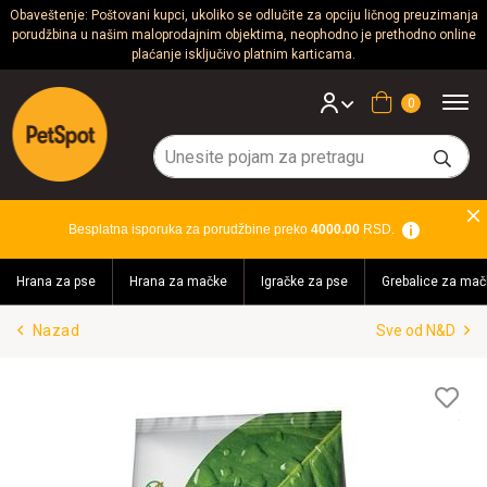
Obaveštenje: Poštovani kupci, ukoliko se odlučite za opciju ličnog preuzimanja
porudžbina u našim maloprodajnim objektima, neophodno je prethodno online
Psi
plaćanje isključivo platnim karticama.
Mačke
Korpa
Glodari
Ptice
Besplatna isporuka za porudžbine preko
4000.00
RSD.
Akvaristika
Hrana za pse
Hrana za mačke
Igračke za pse
Grebalice za mač
Teraristika
Nazad
Sve od N&D
Brendovi
Blog
Lis
želj
Akcija!