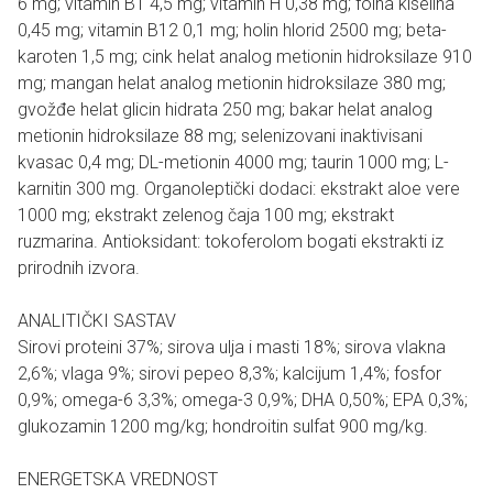
6 mg; vitamin B1 4,5 mg; vitamin H 0,38 mg; folna kiselina
0,45 mg; vitamin B12 0,1 mg; holin hlorid 2500 mg; beta-
karoten 1,5 mg; cink helat analog metionin hidroksilaze 910
mg; mangan helat analog metionin hidroksilaze 380 mg;
gvožđe helat glicin hidrata 250 mg; bakar helat analog
metionin hidroksilaze 88 mg; selenizovani inaktivisani
kvasac 0,4 mg; DL-metionin 4000 mg; taurin 1000 mg; L-
karnitin 300 mg. Organoleptički dodaci: ekstrakt aloe vere
1000 mg; ekstrakt zelenog čaja 100 mg; ekstrakt
ruzmarina. Antioksidant: tokoferolom bogati ekstrakti iz
prirodnih izvora.
ANALITIČKI SASTAV
Sirovi proteini 37%; sirova ulja i masti 18%; sirova vlakna
2,6%; vlaga 9%; sirovi pepeo 8,3%; kalcijum 1,4%; fosfor
0,9%; omega-6 3,3%; omega-3 0,9%; DHA 0,50%; EPA 0,3%;
glukozamin 1200 mg/kg; hondroitin sulfat 900 mg/kg.
ENERGETSKA VREDNOST