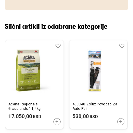
Slični artikli iz odabrane kategorije
Dodaj
Uporedi
Dod
Upo
u
u
listu
listu
želja
želj
Acana Regionals
403340 Zolux Povodac Za
Grasslands 11,4kg
Auto Psi
17.050,00
530,00
RSD
RSD
DODAJTE U KORPU
DODAJ