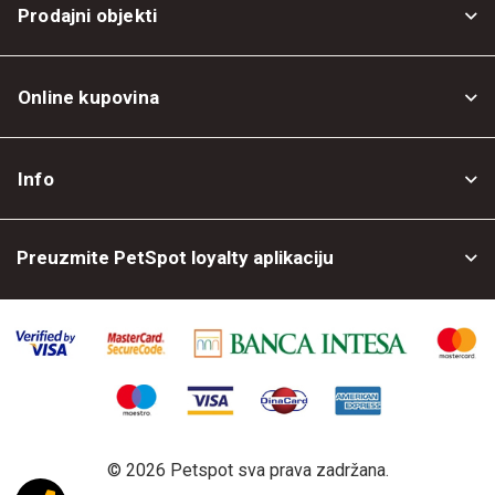
Prodajni objekti
Online kupovina
Opšti uslovi
Info
Politika privatnosti
O nama
Povrat robe
Preuzmite PetSpot loyalty aplikaciju
Prodajni objekti
Posao kod nas
©
2026 Petspot sva prava zadržana.