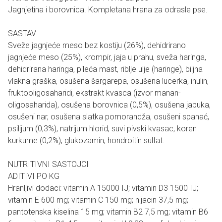
Jagnjetina i borovnica. Kompletana hrana za odrasle pse.
SASTAV
Sveže jagnjeće meso bez kostiju (26%), dehidrirano
jagnjeće meso (25%), krompir, jaja u prahu, sveža haringa,
dehidrirana haringa, pileća mast, riblje ulje (haringe), biljna
vlakna graška, osušena šargarepa, osušena lucerka, inulin,
fruktooligosaharidi, ekstrakt kvasca (izvor manan-
oligosaharida), osušena borovnica (0,5%), osušena jabuka,
osušeni nar, osušena slatka pomorandža, osušeni spanać,
psilijum (0,3%), natrijum hlorid, suvi pivski kvasac, koren
kurkume (0,2%), glukozamin, hondroitin sulfat.
NUTRITIVNI SASTOJCI
ADITIVI PO KG
Hranljivi dodaci: vitamin A 15000 IJ; vitamin D3 1500 IJ;
vitamin E 600 mg; vitamin C 150 mg; nijacin 37,5 mg;
pantotenska kiselina 15 mg; vitamin B2 7,5 mg; vitamin B6