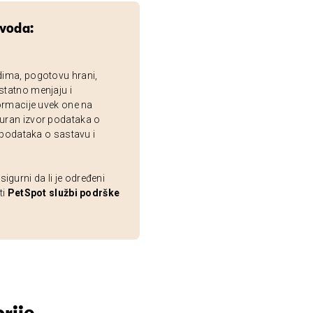
zvoda:
dima, pogotovu hrani,
statno menjaju i
ormacije uvek one na
uran izvor podataka o
 podataka o sastavu i
gurni da li je određeni
ti
PetSpot službi podrške