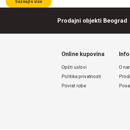
Saznajte više
Prodajni objekti Beograd
Online kupovina
Info
Opšti uslovi
O na
Politika privatnosti
Proda
Povrat robe
Posa