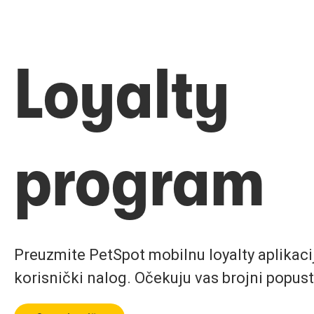
Loyalty
program
Preuzmite PetSpot mobilnu loyalty aplikaciju
korisnički nalog. Očekuju vas brojni popust