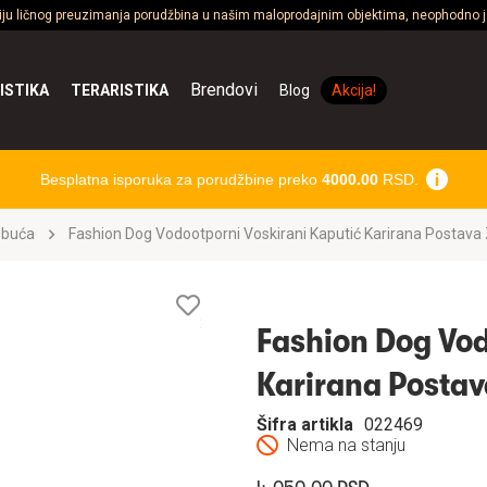
ciju ličnog preuzimanja porudžbina u našim maloprodajnim objektima, neophodno je
Brendovi
ISTIKA
TERARISTIKA
Blog
Akcija!
Besplatna isporuka za porudžbine preko
4000.00
RSD.
obuća
Fashion Dog Vodootporni Voskirani Kaputić Karirana Postava
Lista
želja
Fashion Dog Vod
Karirana Postav
Šifra artikla
022469
Nema na stanju