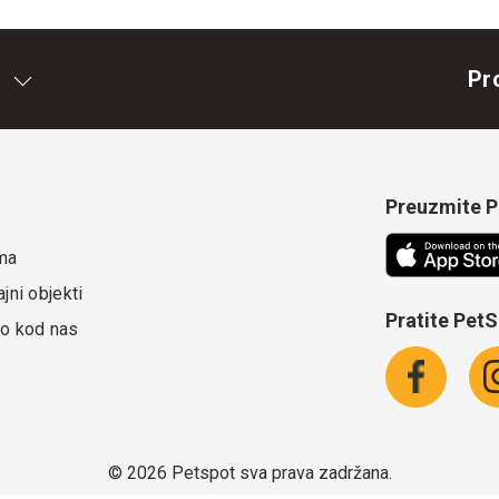
Pr
Preuzmite Pe
ma
jni objekti
Pratite Pet
o kod nas
©
2026 Petspot sva prava zadržana.