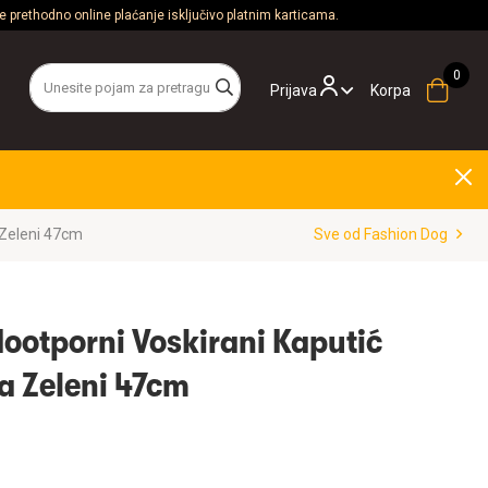
 prethodno online plaćanje isključivo platnim karticama.
Prijava
Korpa
 Zeleni 47cm
Sve od Fashion Dog
ootporni Voskirani Kaputić
a Zeleni 47cm