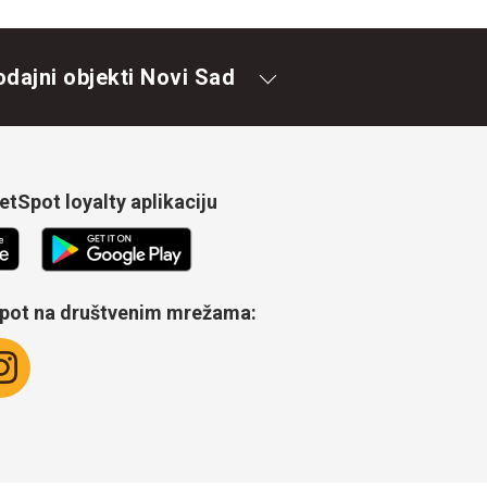
odajni objekti Novi Sad
tSpot loyalty aplikaciju
Spot na društvenim mrežama: