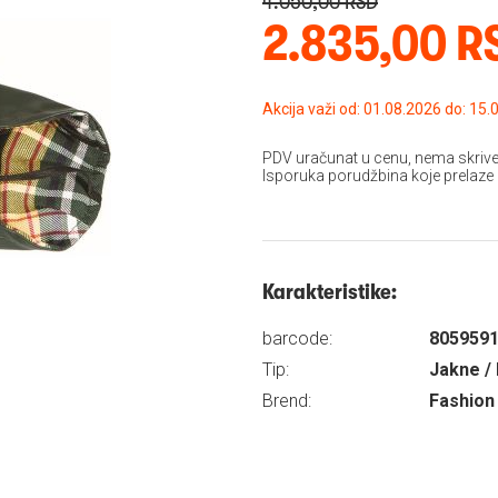
4.050,00 RSD
2.835,00 R
Akcija važi od: 01.08
PDV uračunat u cenu, nema skrive
Isporuka porudžbina koje prelaze
Karakteristike:
barcode:
805959
Tip:
Jakne / 
Brend:
Fashion