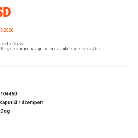
SD
.2026 do: 15.08.2026
nih troškova.
 30kg se obračunavaju po cenovniku kurirske službe.
1104460
kaputići / džemperi
 Dog