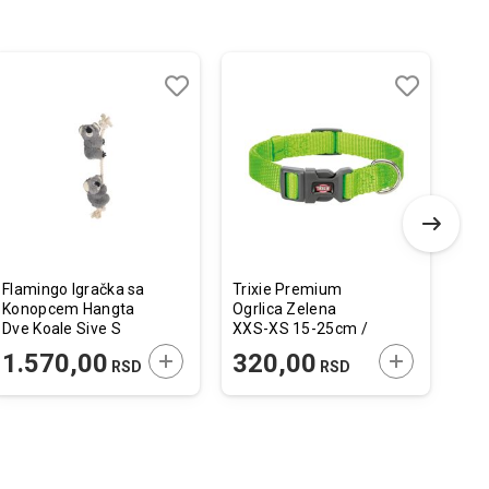
Dodaj
Uporedi
Dodaj
Uporedi
u
u
listu
listu
želja
želja
Flamingo Igračka sa
Trixie Premium
Gra
Konopcem Hangta
Ogrlica Zelena
Min
Dve Koale Sive S
XXS-XS 15-25cm /
Ćur
40cm
10mm
 U KORPU
DODAJTE U KORPU
DODAJTE U 
1.570,00
320,00
4
RSD
RSD