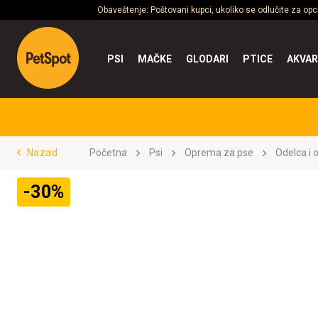
Obaveštenje: Poštovani kupci, ukoliko se odlučite za op
PSI
MAČKE
GLODARI
PTICE
AKVAR
Nazad
Početna
Psi
Oprema za pse
Odelca i 
-30%