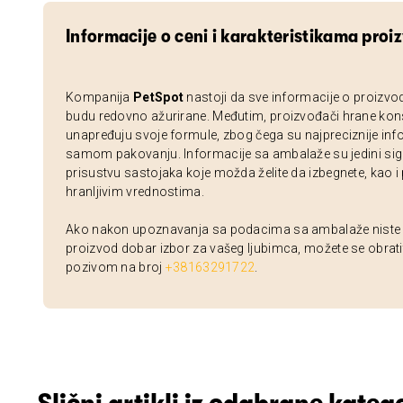
Informacije o ceni i karakteristikama proi
Kompanija
PetSpot
nastoji da sve informacije o proizvo
budu redovno ažurirane. Međutim, proizvođači hrane kon
unapređuju svoje formule, zbog čega su najpreciznije inf
samom pakovanju. Informacije sa ambalaže su jedini sig
prisustvu sastojaka koje možda želite da izbegnete, kao i
hranljivim vrednostima.
Ako nakon upoznavanja sa podacima sa ambalaže niste si
proizvod dobar izbor za vašeg ljubimca, možete se obrati
pozivom na broj
+38163291722
.