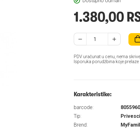
Dostupno odmah
1.380,00 R
PDV uračunat u cenu, nema skrive
Isporuka porudžbina koje prelaze
Karakteristike:
barcode:
805596
Tip:
Privesci
Brend:
MyFamil