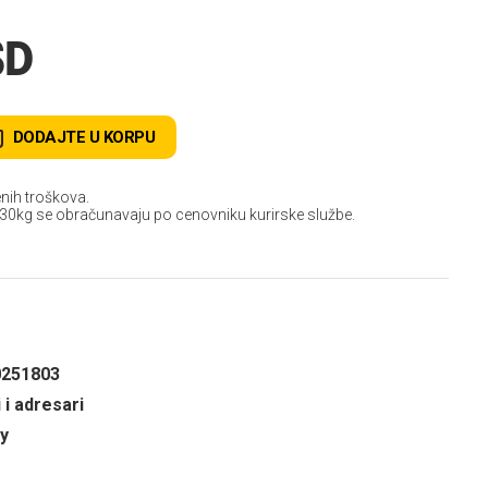
SD
DODAJTE U KORPU
nih troškova.
 30kg se obračunavaju po cenovniku kurirske službe.
0251803
 i adresari
y