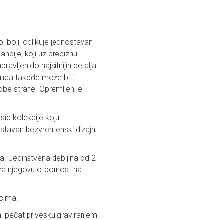
j boji, odlikuje jednostavan
ncije, koji uz preciznu
ravljen do najsitnijih detalja
ubimca takođe može biti
obe strane. Opremljen je
sic kolekcije koju
dnostavan bezvremenski dizajn.
ma. Jedinstvena debljina od 2
ava njegovu otpornost na
mcima.
čni pečat privesku graviranjem