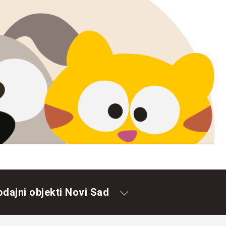
odajni objekti Novi Sad