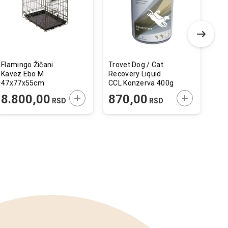
želja
želja
Flamingo Žičani
Trovet Dog / Cat
Fla
Kavez Ebo M
Recovery Liquid
Leo
47x77x55cm
CCL Konzerva 400g
10x
 U KORPU
DODAJTE U KORPU
DODAJTE U 
8.800,00
870,00
7
RSD
RSD