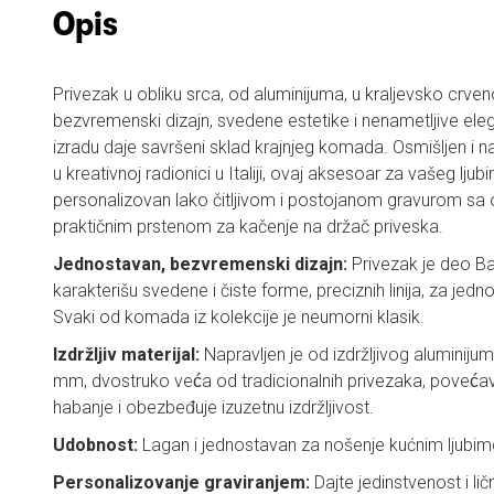
Opis
Privezak u obliku srca, od aluminijuma, u kraljevsko crveno
bezvremenski dizajn, svedene estetike i nenametljive elega
izradu daje savršeni sklad krajnjeg komada. Osmišljen i nap
u kreativnoj radionici u Italiji, ovaj aksesoar za vašeg lj
personalizovan lako čitljivom i postojanom gravurom sa 
praktičnim prstenom za kačenje na držač priveska.
Jednostavan, bezvremenski dizajn:
Privezak je deo Ba
karakterišu svedene i čiste forme, preciznih linija, za je
Svaki od komada iz kolekcije je neumorni klasik.
Izdržljiv materijal:
Napravljen je od izdržljivog aluminiju
mm, dvostruko veća od tradicionalnih privezaka, poveć
habanje i obezbeđuje izuzetnu izdržljivost.
Udobnost:
Lagan i jednostavan za nošenje kućnim ljubi
Personalizovanje graviranjem:
Dajte jedinstvenost i li