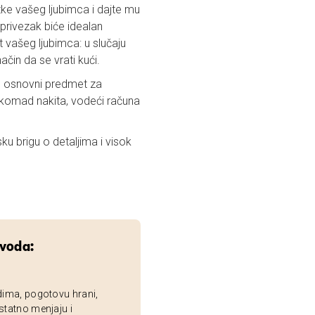
atke vašeg ljubimca i dajte mu
j privezak biće idealan
 vašeg ljubimca: u slučaju
čin da se vrati kući.
e osnovni predmet za
i komad nakita, vodeći računa
sku brigu o detaljima i visok
zvoda:
dima, pogotovu hrani,
statno menjaju i