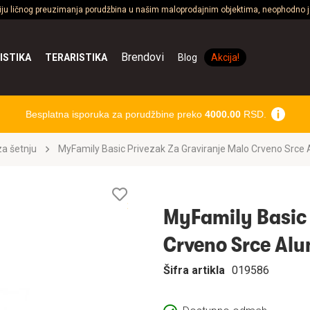
ciju ličnog preuzimanja porudžbina u našim maloprodajnim objektima, neophodno je
Brendovi
ISTIKA
TERARISTIKA
Blog
Akcija!
Besplatna isporuka za porudžbine preko
4000.00
RSD.
a šetnju
MyFamily Basic Privezak Za Graviranje Malo Crveno Srce
Lista
želja
MyFamily Basic 
Crveno Srce Al
Šifra artikla
019586