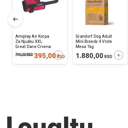
elja
želja
želja
Amiplay Air Korpa
Grandorf Dog Adult
Za Njušku XXL
Mini Breeds 4 Vrste
Great Dane Crvena
Mesa 1kg
23-30cm x 35-
ODAJTE U KORPU
DODAJTE U KORPU
DODA
395,00
1.880,00
790,00
RSD
RSD
RSD
60cm
Loyalty