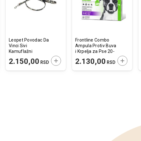
želja
želja
Leopet Povodac Da
Frontline Combo
Vinci Sivi
Ampula Protiv Buva
Kamuflažni
i Krpelja za Pse 20-
Tekstilni 1,5x110cm
40kg / 1 kom.
JTE U KORPU
DODAJTE U KORPU
DODAJTE
2.150,00
2.130,00
RSD
RSD