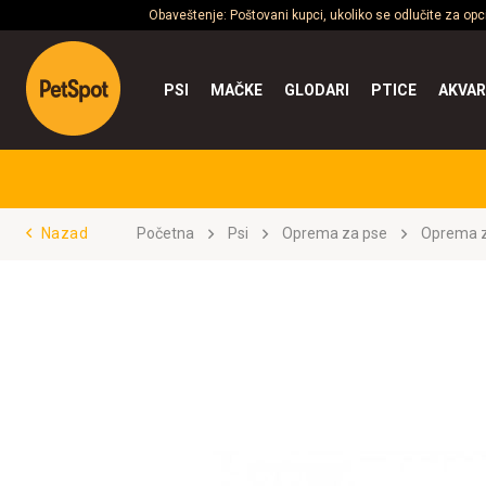
Obaveštenje: Poštovani kupci, ukoliko se odlučite za op
PSI
MAČKE
GLODARI
PTICE
AKVAR
Nazad
Početna
Psi
Oprema za pse
Oprema z