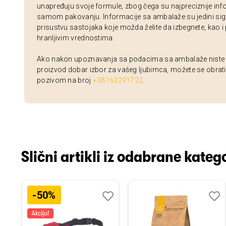
unapređuju svoje formule, zbog čega su najpreciznije inf
samom pakovanju. Informacije sa ambalaže su jedini sig
prisustvu sastojaka koje možda želite da izbegnete, kao i
hranljivim vrednostima.
Ako nakon upoznavanja sa podacima sa ambalaže niste si
proizvod dobar izbor za vašeg ljubimca, možete se obrati
pozivom na broj
+38163291722
.
Slični artikli iz odabrane katego
-50%
odaj
poredi
Dodaj
Uporedi
Doda
Upor
u
u
istu
listu
listu