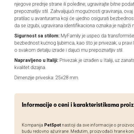
njegove prednje strane ili poleđine; ugravirajte bitne pod
prepoznatljiv stil. Zahvaljujući mogućnosti graviranja, ova
pratilac u avanturama koji će ujedno osigurati bezbednost
da se izgubi, ugravirana identifikaciona oznaka je najbrži na
Sigurnost sa stilom:
MyFamily je uspeo da transformiš
bezbednost kućnog ljubimca, kao što je privezak, u prav
o svakom detalju izrade i dajući mu prepoznatljiv stil.
Napravljeno u Italiji:
Privezak je izrađen u Italiji, uz zanat
kvalitet dizajna.
Dimenzije priveska: 25x28 mm.
Informacije o ceni i karakteristikama proi
Kompanija
PetSpot
nastoji da sve informacije o proizvo
budu redovno ažurirane. Međutim, proizvođači hrane kon