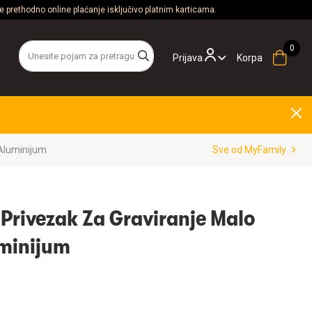
 prethodno online plaćanje isključivo platnim karticama.
Prijava
Korpa
 Aluminijum
Sve od MyFamily
Privezak Za Graviranje Malo
uminijum