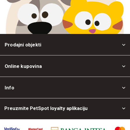
Prodajni objekti
Online kupovina
Opšti uslovi
Info
Politika privatnosti
O nama
Povrat robe
Preuzmite PetSpot loyalty aplikaciju
Prodajni objekti
Posao kod nas