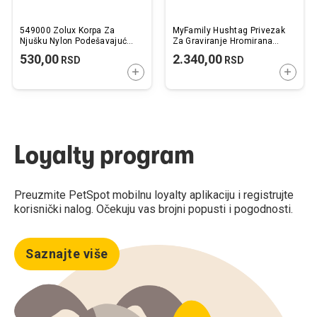
549000 Zolux Korpa Za
MyFamily Hushtag Privezak
Njušku Nylon Podešavajuća
Za Graviranje Hromirana
T0
Koska Sa Crnom Gumom
530,00
2.340,00
RSD
RSD
DODAJTE U KORPU
DODAJ
Loyalty program
Preuzmite PetSpot mobilnu loyalty aplikaciju i registrujte
korisnički nalog. Očekuju vas brojni popusti i pogodnosti.
Saznajte više