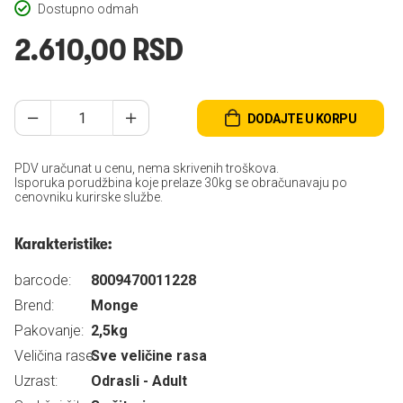
Dostupno odmah
2.610,00 RSD
DODAJTE U KORPU
PDV uračunat u cenu, nema skrivenih troškova.
Isporuka porudžbina koje prelaze 30kg se obračunavaju po
cenovniku kurirske službe.
Karakteristike:
barcode:
8009470011228
Brend:
Monge
Pakovanje:
2,5kg
Veličina rase:
Sve veličine rasa
Uzrast:
Odrasli - Adult