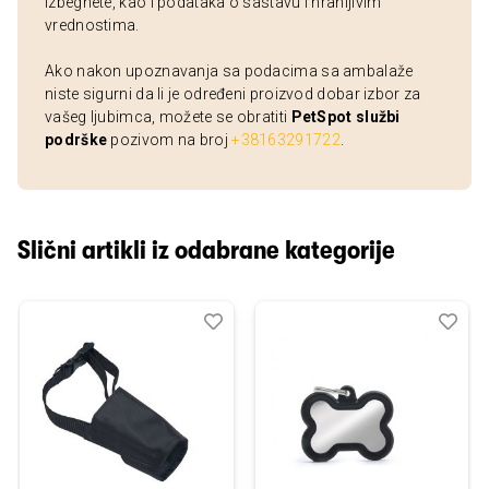
izbegnete, kao i podataka o sastavu i hranljivim
vrednostima.
Ako nakon upoznavanja sa podacima sa ambalaže
niste sigurni da li je određeni proizvod dobar izbor za
vašeg ljubimca, možete se obratiti
PetSpot službi
podrške
pozivom na broj
+38163291722
.
Slični artikli iz odabrane kategorije
Dodaj
Uporedi
Dod
Upo
u
u
listu
listu
želja
želj