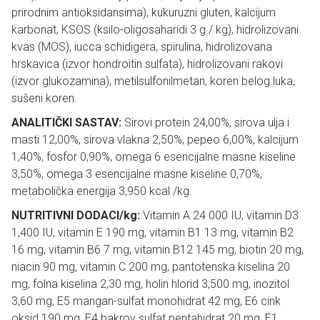
prirodnim antioksidansima), kukuruzni gluten, kalcijum
karbonat, KSOS (ksilo-oligosaharidi 3 g / kg), hidrolizovani
kvas (MOS), iucca schidigera, spirulina, hidrolizovana
hrskavica (izvor hondroitin sulfata), hidrolizovani rakovi
(izvor glukozamina), metilsulfonilmetan, koren belog luka,
sušeni koren.
ANALITIČKI SASTAV:
Sirovi protein 24,00%, sirova ulja i
masti 12,00%, sirova vlakna 2,50%, pepeo 6,00%, kalcijum
1,40%, fosfor 0,90%, omega 6 esencijalne masne kiseline
3,50%, omega 3 esencijalne masne kiseline 0,70%,
metabolička energija 3,950 kcal /kg.
NUTRITIVNI DODACI/kg:
Vitamin A 24 000 IU, vitamin D3
1,400 IU, vitamin E 190 mg, vitamin B1 13 mg, vitamin B2
16 mg, vitamin B6 7 mg, vitamin B12 145 mg, biotin 20 mg,
niacin 90 mg, vitamin C 200 mg, pantotenska kiselina 20
mg, folna kiselina 2,30 mg, holin hlorid 3,500 mg, inozitol
3,60 mg, E5 mangan-sulfat monohidrat 42 mg, E6 cink
oksid 190 mg, E4 bakrov sulfat pentahidrat 20 mg, E1