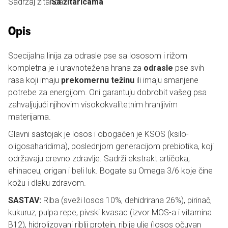
Sadržaj žitarica:
Sa žitaricama
Opis
Specijalna linija za odrasle pse sa lososom i rižom
kompletna je i uravnotežena hrana za
odrasle
pse svih
rasa koji imaju
prekomernu težinu
ili imaju smanjene
potrebe za energijom. Oni garantuju dobrobit vašeg psa
zahvaljujući njihovim visokokvalitetnim hranljivim
materijama.
Glavni sastojak je losos i obogaćen je KSOS (ksilo-
oligosaharidima), poslednjom generacijom prebiotika, koji
održavaju crevno zdravlje. Sadrži ekstrakt artičoka,
ehinaceu, origan i beli luk. Bogate su Omega 3/6 koje čine
kožu i dlaku zdravom.
SASTAV:
Riba (sveži losos 10%, dehidrirana 26%), pirinač,
kukuruz, pulpa repe, pivski kvasac (izvor MOS-a i vitamina
B12), hidrolizovani riblji protein, riblje ulje (losos očuvan