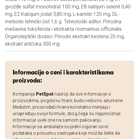
gvožđe sulfat monohidrat 100 mg, E8 natrijum selenit 0,40
mg, E2 Kalcijum jodat 3,80 mg, L-karnitin 120 mg, DL-
metionin tehnički čist 1,6 g. Tehnološki aditivi: Prirodna
mešavina tokoferola i ekstrakta rosmarinus officinalis.
Organoleptički dodaci: Prirodni ekstrakt kestena 20 mg,
ekstrakt artičoka 300 mg.
Informacije o ceni i karakteristikama
proizvoda:
Kompanija
PetSpot
nastoji da sve informacije o
proizvodima, pogotovu hrani, budu redovno ažurirane.
Međutim, proizvođači hrane konstatno menjaju i
unapređuju svoje formule, zbog čega su najpreciznije
informacije uvek one na samom pakovanju.
Informacije sa ambalaže su jedini siguran izvor
podataka o prisustvu sastojaka koje možda želite da