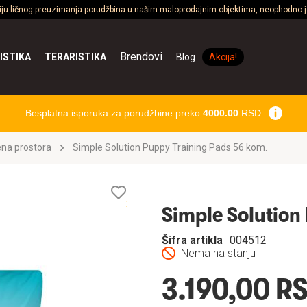
ciju ličnog preuzimanja porudžbina u našim maloprodajnim objektima, neophodno je
Brendovi
ISTIKA
TERARISTIKA
Blog
Akcija!
Besplatna isporuka za porudžbine preko
4000.00
RSD.
ena prostora
Simple Solution Puppy Training Pads 56 kom.
Lista
želja
Simple Solution
Šifra artikla
004512
Nema na stanju
3.190,00 R