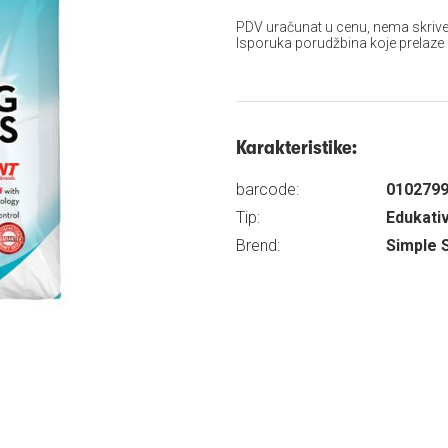
PDV uračunat u cenu, nema skrive
Isporuka porudžbina koje prelaze
Karakteristike:
barcode:
010279
Tip:
Edukativ
Brend:
Simple 