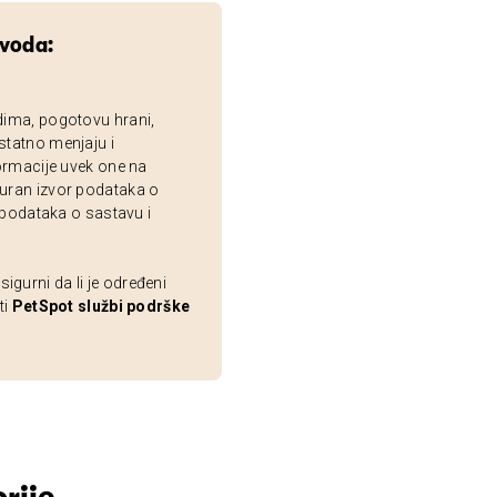
zvoda:
dima, pogotovu hrani,
statno menjaju i
ormacije uvek one na
uran izvor podataka o
 podataka o sastavu i
gurni da li je određeni
ti
PetSpot službi podrške