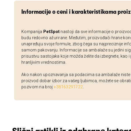
Informacije o ceni i karakteristikama proi
Kompanija
PetSpot
nastoji da sve informacije o proizvo
budu redovno ažurirane. Međutim, proizvođači hrane kon
unapređuju svoje formule, zbog čega su najpreciznije inf
samom pakovanju. Informacije sa ambalaže su jedini sig
prisustvu sastojaka koje možda želite da izbegnete, kao i
hranljivim vrednostima.
Ako nakon upoznavanja sa podacima sa ambalaže niste si
proizvod dobar izbor za vašeg ljubimca, možete se obrati
pozivom na broj
+38163291722
.