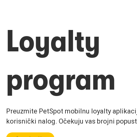
Loyalty
program
Preuzmite PetSpot mobilnu loyalty aplikaciju
korisnički nalog. Očekuju vas brojni popust