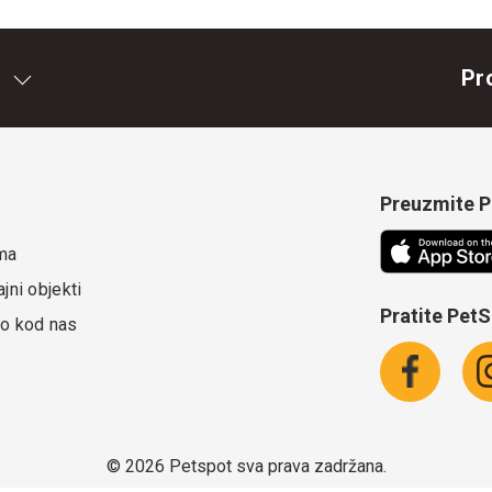
Pr
Preuzmite Pe
ma
jni objekti
Pratite Pet
o kod nas
©
2026 Petspot sva prava zadržana.