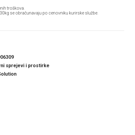
nih troškova.
 30kg se obračunavaju po cenovniku kurirske službe.
906309
ni sprejevi i prostirke
Solution