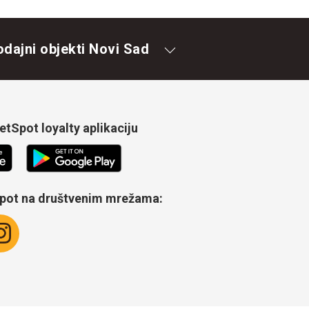
odajni objekti Novi Sad
tSpot loyalty aplikaciju
Spot na društvenim mrežama: