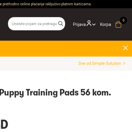
 prethodno online plaćanje isključivo platnim karticama.
Prijava
Korpa
Sve od Simple Solution
 Puppy Training Pads 56 kom.
SD