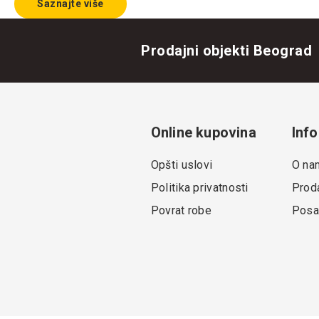
Saznajte više
Prodajni objekti Beograd
Online kupovina
Info
Opšti uslovi
O na
Politika privatnosti
Proda
Povrat robe
Posa