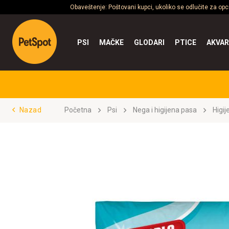
Obaveštenje: Poštovani kupci, ukoliko se odlučite za op
PSI
MAČKE
GLODARI
PTICE
AKVAR
Nazad
Početna
Psi
Nega i higijena pasa
Higij