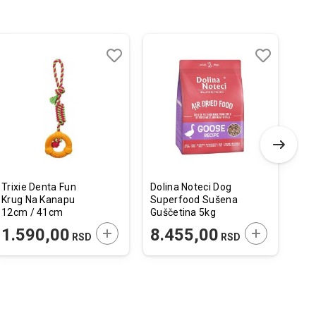
Dodaj
Uporedi
Dodaj
Uporedi
u
u
listu
listu
želja
želja
Trixie Denta Fun
Dolina Noteci Dog
Fla
Krug Na Kanapu
Superfood Sušena
Pos
12cm / 41cm
Guščetina 5kg
Pla
2x
 U KORPU
DODAJTE U KORPU
DODAJTE U 
1.590,00
8.455,00
1
RSD
RSD