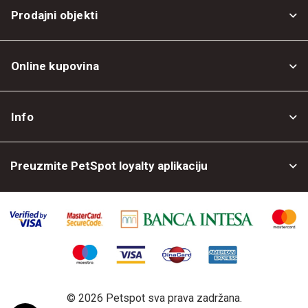
Prodajni objekti
Online kupovina
Opšti uslovi
Info
Politika privatnosti
O nama
Povrat robe
Preuzmite PetSpot loyalty aplikaciju
Prodajni objekti
Posao kod nas
©
2026 Petspot sva prava zadržana.