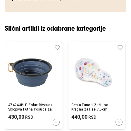
Slični artikli iz odabrane kategorije
Dodaj
Uporedi
Dod
Upo
u
u
listu
listu
želja
želj
474243BLE Zolux Bivouak
Genia Funcol Žaštitna
Sklopiva Putna Posuda za
Kragna za Pse 7,5cm
Vodu i Hranu Plava 450ml
430,00
440,00
RSD
RSD
DODAJTE U KORPU
DODAJ