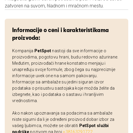
zatvoren na suvom, hladnom i mračnom mestu.
Informacije o ceni i karakteristikama
proizvoda:
Kompanija
PetSpot
nastoji da sve informacije o
proizvodima, pogotovu hrani, budu redovno ažurirane.
Međutim, proizvođači hrane konstatno menjaju i
unapređuju svoje formule, zbog čega su najpreciznije
informacije uvek one na samom pakovanju.
Informacije sa ambalaže su jedini siguran izvor
podataka o prisustvu sastojaka koje možda želite da
izbegnete, kao i podataka o sastavu i hranljivim
vrednostima.
Ako nakon upoznavanja sa podacima sa ambalaže
niste sigurni da li je određeni proizvod dobar izbor za
vašeg ljubimca, možete se obratiti
PetSpot službi
podrške
pozivom na broj
+38163291722
.