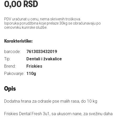
0,00 RSD
PDV uračunat u cenu, nema skrivenih troškova.
Isporuka porudžbina koje prelaze 30kg se obračunavaju po
cenovniku kurirske službe.
Karakteristike:
barcode:
7613033432019
Tip:
Dentali i žvakalice
Brend:
Friskies
Pakovanje:
110g
Opis
Dodatna hrana za odrasle pse malih rasa, do 10 kg
Friskies Dental Fresh 3u1, sa ukusom nane, za svežinu daha