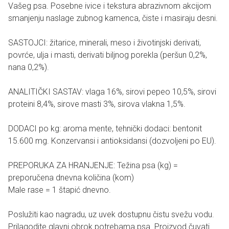
Vašeg psa. Posebne ivice i tekstura abrazivnom akcijom
smanjenju naslage zubnog kamenca, čiste i masiraju desni.
SASTOJCI: žitarice, minerali, meso i životinjski derivati,
povrće, ulja i masti, derivati biljnog porekla (peršun 0,2%,
nana 0,2%).
ANALITIČKI SASTAV: vlaga 16%, sirovi pepeo 10,5%, sirovi
proteini 8,4%, sirove masti 3%, sirova vlakna 1,5%.
DODACI po kg: aroma mente, tehnički dodaci: bentonit
15.600 mg. Konzervansi i antioksidansi (dozvoljeni po EU).
PREPORUKA ZA HRANJENJE: Težina psa (kg) =
preporučena dnevna količina (kom)
Male rase = 1 štapić dnevno.
Poslužiti kao nagradu, uz uvek dostupnu čistu svežu vodu.
Prilagodite glavni obrok potrebama psa. Proizvod čuvati