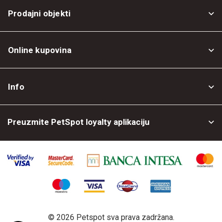
Prodajni objekti
Online kupovina
Opšti uslovi
Info
Politika privatnosti
O nama
Povrat robe
Preuzmite PetSpot loyalty aplikaciju
Prodajni objekti
Posao kod nas
©
2026 Petspot sva prava zadržana.