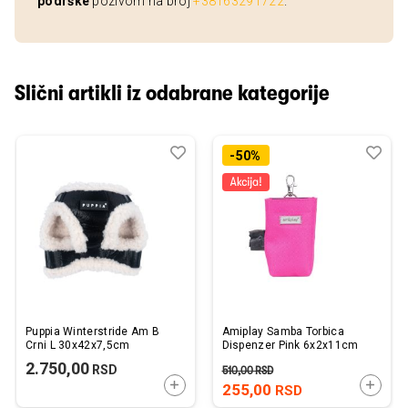
podrške
pozivom na broj
+38163291722
.
Slični artikli iz odabrane kategorije
Dodaj
Uporedi
Dod
Upo
-50%
u
u
listu
listu
želja
želj
Puppia Winterstride Am B
Amiplay Samba Torbica
Crni L 30x42x7,5cm
Dispenzer Pink 6x2x11cm
2.750,00
RSD
510,00
RSD
DODAJTE U KORPU
DODAJ
255,00
RSD