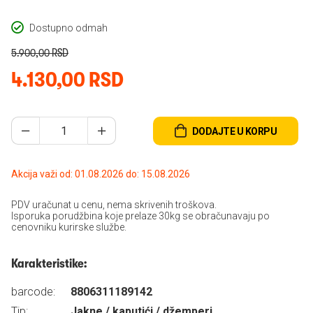
Dostupno odmah
5.900,00 RSD
4.130,00 RSD
DODAJTE U KORPU
Akcija važi od: 01.08.2026 do: 15.08.2026
PDV uračunat u cenu, nema skrivenih troškova.
Isporuka porudžbina koje prelaze 30kg se obračunavaju po
cenovniku kurirske službe.
Karakteristike:
barcode:
8806311189142
Tip:
Jakne / kaputići / džemperi