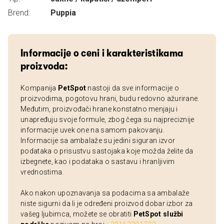
Brend:
Puppia
Informacije o ceni i karakteristikama
proizvoda:
Kompanija
PetSpot
nastoji da sve informacije o
proizvodima, pogotovu hrani, budu redovno ažurirane.
Međutim, proizvođači hrane konstatno menjaju i
unapređuju svoje formule, zbog čega su najpreciznije
informacije uvek one na samom pakovanju.
Informacije sa ambalaže su jedini siguran izvor
podataka o prisustvu sastojaka koje možda želite da
izbegnete, kao i podataka o sastavu i hranljivim
vrednostima.
Ako nakon upoznavanja sa podacima sa ambalaže
niste sigurni da li je određeni proizvod dobar izbor za
vašeg ljubimca, možete se obratiti
PetSpot službi