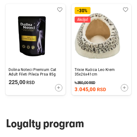
Dodaj
Uporedi
Dod
Upo
-30%
u
u
listu
listu
želja
želj
Dolina Noteci Premium Cat
Trixie Kućica Leo Krem
Adult Fileti Pileća Prsa 85g
35x26x41cm
225,00
RSD
4.350,00
RSD
DODAJTE U KORPU
DODAJ
3.045,00
RSD
Loyalty program