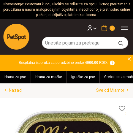
Obaveštenje: Poštovani kupci, ukoliko se odlučite za opciju ličnog preuzimanja
porudžbina u našim maloprodajnim objektima, neophodno je prethodno online
Psi
plaćanje isključivo platnim karticama.
Mačke
Korpa
Glodari
Ptice
Besplatna isporuka za porudžbine preko
4000.00
RSD.
Akvaristika
Hrana za pse
Hrana za mačke
Igračke za pse
Grebalice za mač
Teraristika
Nazad
Sve od Miamor
Brendovi
Blog
Lis
želj
Akcija!