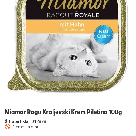
Prijavi se
Miamor Ragu Kraljevski Krem Piletina 100g
Šifra artikla
012878
Nema na stanju