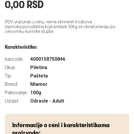
0,00 RSD
PDV uračunat u cenu, nema skrivenih troškova.
Isporuka porudžbina koje prelaze 30kg se obračunavaju po
cenovniku kurirske službe.
Karakteristike:
barcode:
4000158750846
Ukus:
Piletina
Tip:
Pašteta
Brend:
Miamor
Pakovanje:
100g
Uzrast:
Odrasle - Adult
Informacije o ceni i karakteristikama
proizvoda: