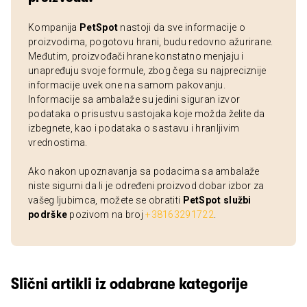
Kompanija
PetSpot
nastoji da sve informacije o
proizvodima, pogotovu hrani, budu redovno ažurirane.
Međutim, proizvođači hrane konstatno menjaju i
unapređuju svoje formule, zbog čega su najpreciznije
informacije uvek one na samom pakovanju.
Informacije sa ambalaže su jedini siguran izvor
podataka o prisustvu sastojaka koje možda želite da
izbegnete, kao i podataka o sastavu i hranljivim
vrednostima.
Ako nakon upoznavanja sa podacima sa ambalaže
niste sigurni da li je određeni proizvod dobar izbor za
vašeg ljubimca, možete se obratiti
PetSpot službi
podrške
pozivom na broj
+38163291722
.
Slični artikli iz odabrane kategorije