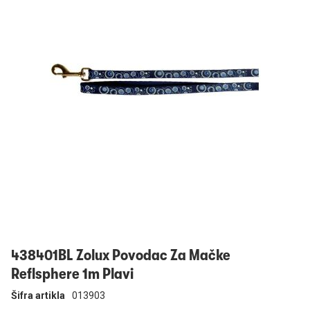
Prijavi se
438401BL Zolux Povodac Za Mačke
Reflsphere 1m Plavi
Šifra artikla
013903