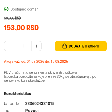
Dostupno odmah
510,00 RSD
153,00 RSD
DODAJTE U KORPU
Akcija važi od: 01.08.2026 do: 15.08.2026
PDV uračunat u cenu, nema skrivenih troškova.
Isporuka porudžbina koje prelaze 30kg se obračunavaju po
cenovniku kurirske službe.
Karakteristike:
barcode:
3336024384015
Tip:
Povoci