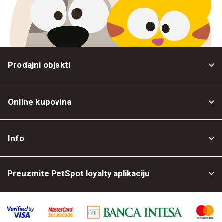
Prodajni objekti
Online kupovina
Opšti uslovi
Info
Politika privatnosti
O nama
Povrat robe
Preuzmite PetSpot loyalty aplikaciju
Prodajni objekti
Posao kod nas