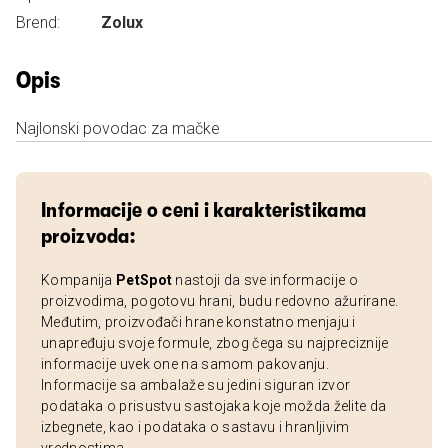
Brend:
Zolux
Opis
Najlonski povodac za mačke
Informacije o ceni i karakteristikama
proizvoda:
Kompanija
PetSpot
nastoji da sve informacije o
proizvodima, pogotovu hrani, budu redovno ažurirane.
Međutim, proizvođači hrane konstatno menjaju i
unapređuju svoje formule, zbog čega su najpreciznije
informacije uvek one na samom pakovanju.
Informacije sa ambalaže su jedini siguran izvor
podataka o prisustvu sastojaka koje možda želite da
izbegnete, kao i podataka o sastavu i hranljivim