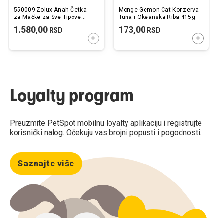
550009 Zolux Anah Četka
Monge Gemon Cat Konzerva
za Mačke za Sve Tipove
Tuna i Okeanska Riba 415g
Dlake M 6,8x6,8x14cm
1.580,00
173,00
RSD
RSD
DODAJTE U KORPU
DODAJ
Loyalty program
Preuzmite PetSpot mobilnu loyalty aplikaciju i registrujte
korisnički nalog. Očekuju vas brojni popusti i pogodnosti.
Saznajte više