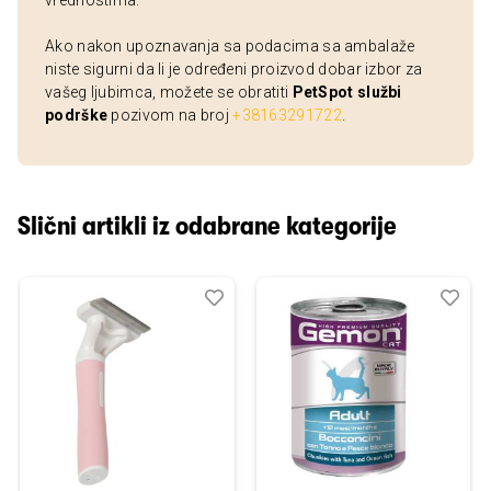
vrednostima.
Ako nakon upoznavanja sa podacima sa ambalaže
niste sigurni da li je određeni proizvod dobar izbor za
vašeg ljubimca, možete se obratiti
PetSpot službi
podrške
pozivom na broj
+38163291722
.
Slični artikli iz odabrane kategorije
Dodaj
Uporedi
Dod
Upo
u
u
listu
listu
želja
želj