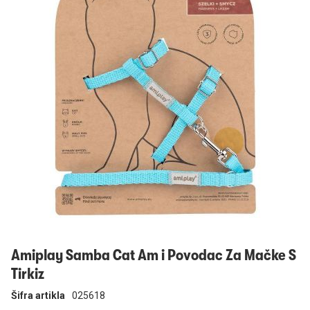
Prijavi se
Amiplay Samba Cat Am i Povodac Za Mačke S
Tirkiz
Šifra artikla
025618