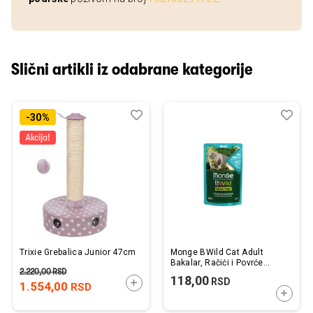
Slični artikli iz odabrane kategorije
Dodaj
Uporedi
Dod
Upo
-30%
u
u
listu
listu
želja
želj
Trixie Grebalica Junior 47cm
Monge BWild Cat Adult
Bakalar, Račići i Povrće
2.220,00
RSD
Kesica 85g
118,00
RSD
DODAJTE U KORPU
1.554,00
RSD
DODAJ