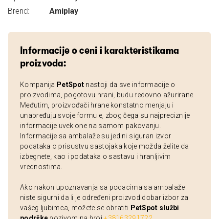
Brend:
Amiplay
Informacije o ceni i karakteristikama
proizvoda:
Kompanija
PetSpot
nastoji da sve informacije o
proizvodima, pogotovu hrani, budu redovno ažurirane.
Međutim, proizvođači hrane konstatno menjaju i
unapređuju svoje formule, zbog čega su najpreciznije
informacije uvek one na samom pakovanju.
Informacije sa ambalaže su jedini siguran izvor
podataka o prisustvu sastojaka koje možda želite da
izbegnete, kao i podataka o sastavu i hranljivim
vrednostima.
Ako nakon upoznavanja sa podacima sa ambalaže
niste sigurni da li je određeni proizvod dobar izbor za
vašeg ljubimca, možete se obratiti
PetSpot službi
podrške
pozivom na broj
+38163291722
.