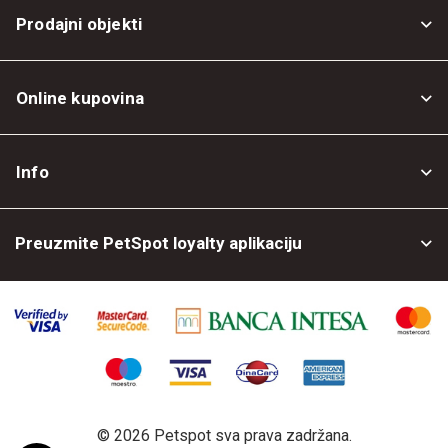
Prodajni objekti
Online kupovina
Opšti uslovi
Info
Politika privatnosti
O nama
Povrat robe
Preuzmite PetSpot loyalty aplikaciju
Prodajni objekti
Posao kod nas
©
2026 Petspot sva prava zadržana.