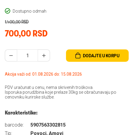
Dostupno odmah
1.400,00 RSD
700,00 RSD
DODAJTE U KORPU
Akcija važi od: 01.08.2026 do: 15.08.2026
PDV uračunat u cenu, nema skrivenih troškova.
Isporuka porudžbina koje prelaze 30kg se obračunavaju po
cenovniku kurirske službe.
Karakteristike:
barcode:
5907563302815
Tip:
Povoci, Amovi