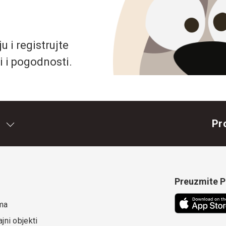
 i registrujte
i i pogodnosti.
Pr
Preuzmite Pe
ma
jni objekti