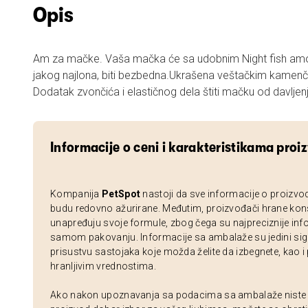
Opis
Am za mačke. Vaša mačka će sa udobnim Night fish amo
jakog najlona, biti bezbedna.Ukrašena veštačkim kamenč
Dodatak zvončića i elastičnog dela štiti mačku od davljen
Informacije o ceni i karakteristikama proi
Kompanija
PetSpot
nastoji da sve informacije o proizvo
budu redovno ažurirane. Međutim, proizvođači hrane kon
unapređuju svoje formule, zbog čega su najpreciznije inf
samom pakovanju. Informacije sa ambalaže su jedini sig
prisustvu sastojaka koje možda želite da izbegnete, kao i
hranljivim vrednostima.
Ako nakon upoznavanja sa podacima sa ambalaže niste si