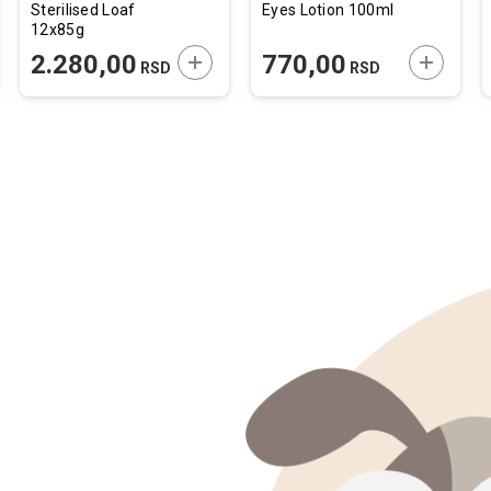
Sterilised Loaf
Eyes Lotion 100ml
12x85g
JTE U KORPU
DODAJTE U KORPU
DODAJTE
2.280,00
770,00
RSD
RSD