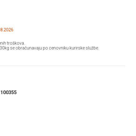
.2026 do: 15.08.2026
nih troškova.
 30kg se obračunavaju po cenovniku kurirske službe.
5100355