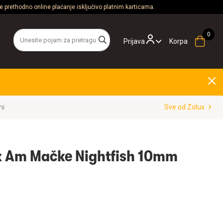
 prethodno online plaćanje isključivo platnim karticama.
Prijava
Korpa
ni
Sve od Zolux
 Am Mačke Nightfish 10mm