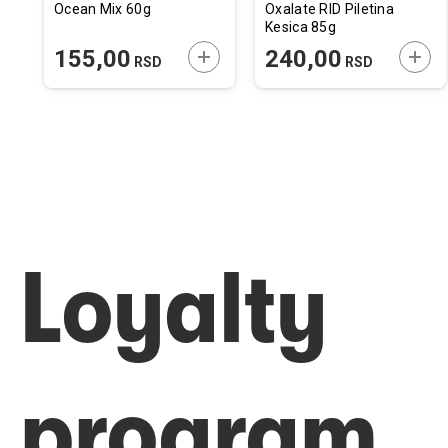
Ocean Mix 60g
Oxalate RID Piletina
Kesica 85g
ODAJTE U KORPU
DODAJTE U KORPU
DODA
155,00
240,00
RSD
RSD
Loyalty
program