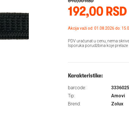
640,00 RSD
192,00 RSD
Akcija važi od: 01.08
PDV uračunat u cenu, nema skrive
Isporuka porudžbina koje prelaze
Karakteristike:
barcode:
333602
Tip:
Amovi
Brend:
Zolux