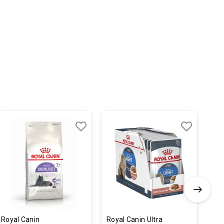
Dodaj
Uporedi
Dodaj
Uporedi
u
u
listu
listu
želja
želja
Royal Canin
Royal Canin Ultra
Gra