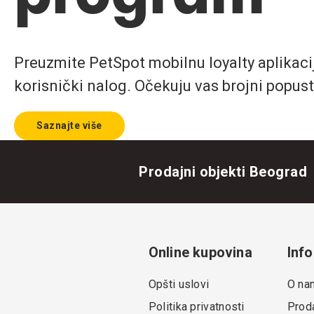
Preuzmite PetSpot mobilnu loyalty aplikaciju
korisnički nalog. Očekuju vas brojni popust
Saznajte više
Prodajni objekti Beograd
Online kupovina
Info
Opšti uslovi
O na
Politika privatnosti
Proda