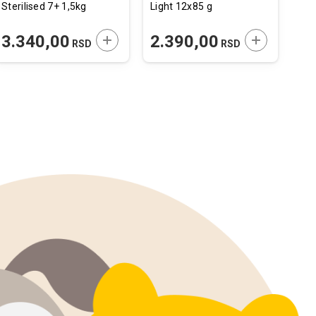
Sterilised 7+ 1,5kg
Light 12x85 g
Fre
Pil
Ška
 U KORPU
DODAJTE U KORPU
DODAJTE U 
3.340,00
2.390,00
2
RSD
RSD