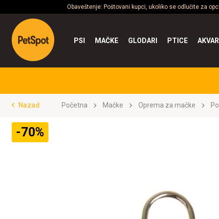
Obaveštenje: Poštovani kupci, ukoliko se odlučite za op
PSI
MAČKE
GLODARI
PTICE
AKVAR
Nazad
Početna
Mačke
Oprema za mačke
Po
-70%