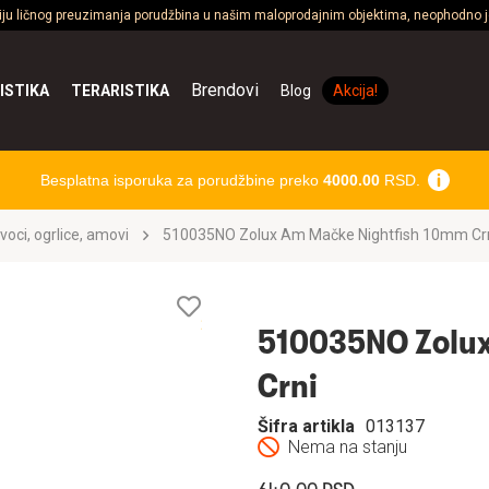
ciju ličnog preuzimanja porudžbina u našim maloprodajnim objektima, neophodno je
Brendovi
ISTIKA
TERARISTIKA
Blog
Akcija!
Besplatna isporuka za porudžbine preko
4000.00
RSD.
voci, ogrlice, amovi
510035NO Zolux Am Mačke Nightfish 10mm Cr
Lista
želja
510035NO Zolux
Crni
Šifra artikla
013137
Nema na stanju