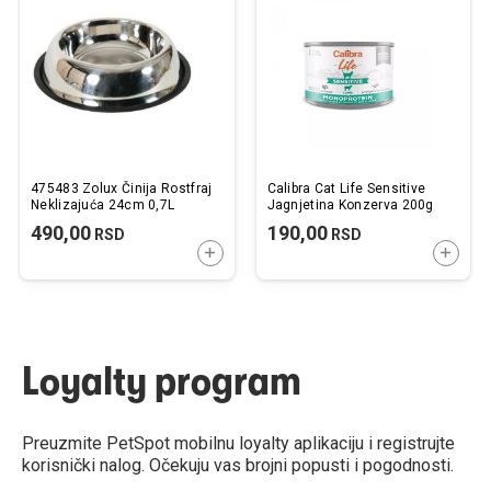
listu
listu
želja
želj
475483 Zolux Činija Rostfraj
Calibra Cat Life Sensitive
Neklizajuća 24cm 0,7L
Jagnjetina Konzerva 200g
490,00
190,00
RSD
RSD
DODAJTE U KORPU
DODAJ
Loyalty program
Preuzmite PetSpot mobilnu loyalty aplikaciju i registrujte
korisnički nalog. Očekuju vas brojni popusti i pogodnosti.