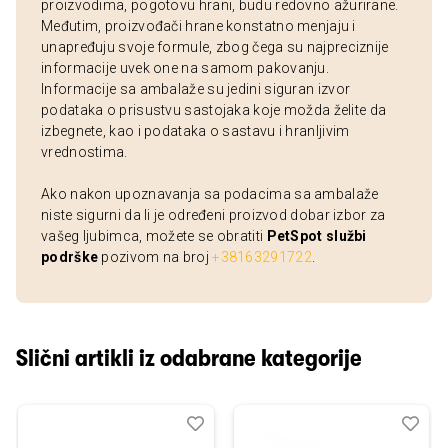
proizvodima, pogotovu hrani, budu redovno ažurirane.
Međutim, proizvođači hrane konstatno menjaju i
unapređuju svoje formule, zbog čega su najpreciznije
informacije uvek one na samom pakovanju.
Informacije sa ambalaže su jedini siguran izvor
podataka o prisustvu sastojaka koje možda želite da
izbegnete, kao i podataka o sastavu i hranljivim
vrednostima.
Ako nakon upoznavanja sa podacima sa ambalaže
niste sigurni da li je određeni proizvod dobar izbor za
vašeg ljubimca, možete se obratiti
PetSpot službi
podrške
pozivom na broj
+38163291722
.
Slični artikli iz odabrane kategorije
Dodaj
Uporedi
Dod
Upo
u
u