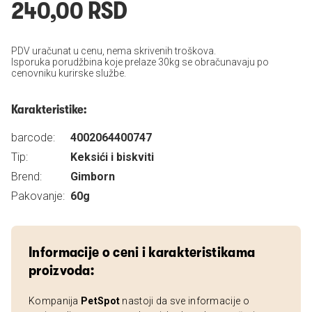
240,00 RSD
PDV uračunat u cenu, nema skrivenih troškova.
Isporuka porudžbina koje prelaze 30kg se obračunavaju po
cenovniku kurirske službe.
Karakteristike:
barcode:
4002064400747
Tip:
Keksići i biskviti
Brend:
Gimborn
Pakovanje:
60g
Informacije o ceni i karakteristikama
proizvoda:
Kompanija
PetSpot
nastoji da sve informacije o