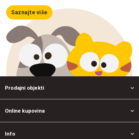
Saznajte više
Prodajni objekti
Online kupovina
Opšti uslovi
Info
Politika privatnosti