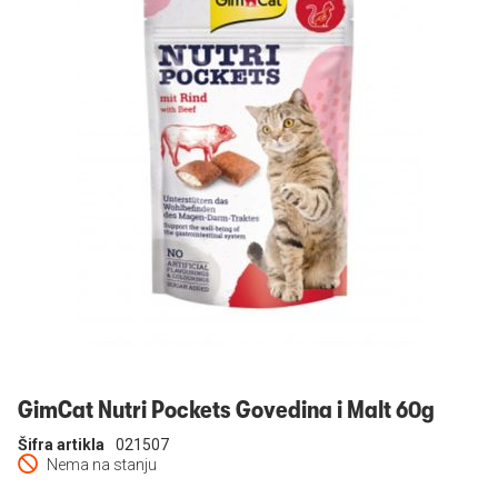
Prijavi se
GimCat Nutri Pockets Govedina i Malt 60g
Šifra artikla
021507
Nema na stanju