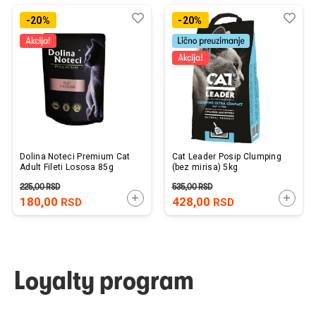
Dodaj
Uporedi
Dod
Upo
-20%
-20%
u
u
listu
listu
želja
želj
Dolina Noteci Premium Cat
Cat Leader Posip Clumping
Adult Fileti Lososa 85g
(bez mirisa) 5kg
225,00
RSD
535,00
RSD
DODAJTE U KORPU
DODAJ
180,00
428,00
RSD
RSD
Loyalty program