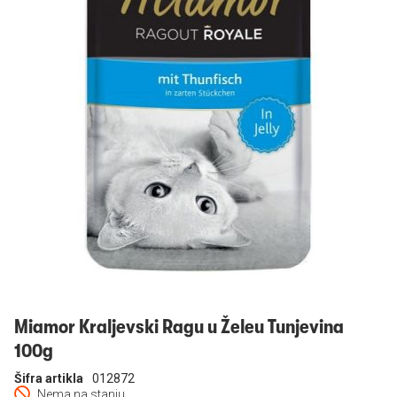
Prijavi se
Miamor Kraljevski Ragu u Želeu Tunjevina
100g
Šifra artikla
012872
Nema na stanju