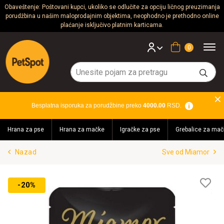
Obaveštenje: Poštovani kupci, ukoliko se odlučite za opciju ličnog preuzimanja
porudžbina u našim maloprodajnim objektima, neophodno je prethodno online
Psi
plaćanje isključivo platnim karticama.
Mačke
Korpa
Glodari
Ptice
Besplatna isporuka za porudžbine preko
4000.00
RSD.
Akvaristika
Hrana za pse
Hrana za mačke
Igračke za pse
Grebalice za mač
Teraristika
Nazad
Sve od Miamor
Brendovi
Blog
Lis
-20%
želj
Akcija!