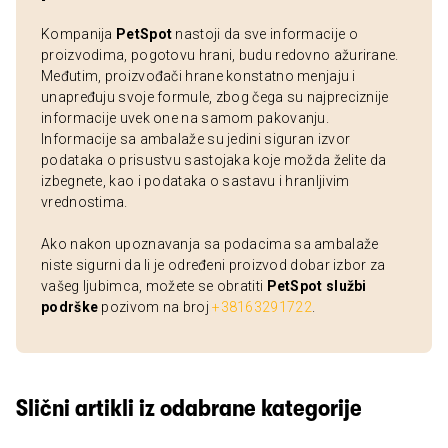
Kompanija
PetSpot
nastoji da sve informacije o
proizvodima, pogotovu hrani, budu redovno ažurirane.
Međutim, proizvođači hrane konstatno menjaju i
unapređuju svoje formule, zbog čega su najpreciznije
informacije uvek one na samom pakovanju.
Informacije sa ambalaže su jedini siguran izvor
podataka o prisustvu sastojaka koje možda želite da
izbegnete, kao i podataka o sastavu i hranljivim
vrednostima.
Ako nakon upoznavanja sa podacima sa ambalaže
niste sigurni da li je određeni proizvod dobar izbor za
vašeg ljubimca, možete se obratiti
PetSpot službi
podrške
pozivom na broj
+38163291722
.
Slični artikli iz odabrane kategorije