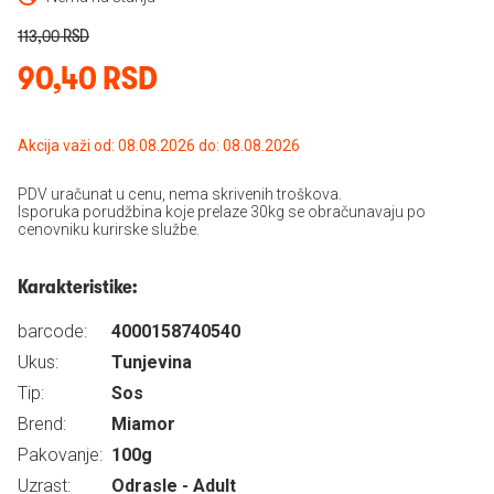
113,00 RSD
90,40 RSD
Akcija važi od: 08.08.2026 do: 08.08.2026
PDV uračunat u cenu, nema skrivenih troškova.
Isporuka porudžbina koje prelaze 30kg se obračunavaju po
cenovniku kurirske službe.
Karakteristike:
barcode:
4000158740540
Ukus:
Tunjevina
Tip:
Sos
Brend:
Miamor
Pakovanje:
100g
Uzrast:
Odrasle - Adult