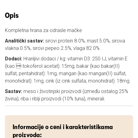
Opis
Kompletna hrana za odrasle mačke
Analitički sastav:
sirovi protein 8.0%, mast 5.0%, sirova
vlakna 0.5%, sirovi pepeo 2.5%, vlaga 82.0%.
Dodaci:
Hranljivi dodaci / kg: vitamin D3: 250 IJ, vitamin E
(kao -tokoferol acetat): 15mg, bakar (kao bakar(II)
sulfat, pentahidrat): 1mg, mangan (kao mangan(II) sulfat,
monohidrat): 1mg, cink (iz cink sulfata, monohidrat): 18mg.
Sastav:
meso i životinjski proizvodi (između ostalog 25%
živina), riba i riblji proizvodi (10% tuna), minerali.
Informacije o ceni i karakteristikama
proizvoda: