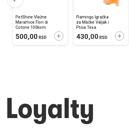
PetShine Vlažne
Flamingo Igračka
Maramice Fiori di
za Mačke Valjak i
Cotone 100kom
Ptica Texa
Narandžasta
ODAJTE U KORPU
DODAJTE U KORPU
DODA
500,00
430,00
RSD
RSD
2,3x12x9cm
Loyalty