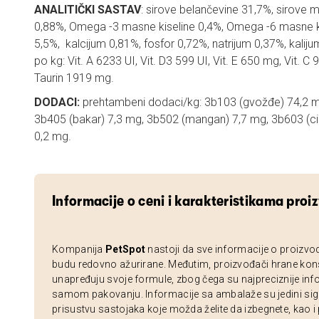
ANALITIČKI SASTAV
: sirove belančevine 31,7%, sirove m
0,88%, Omega -3 masne kiseline 0,4%, Omega -6 masne ki
5,5%, kalcijum 0,81%, fosfor 0,72%, natrijum 0,37%, kali
po kg: Vit. A 6233 UI, Vit. D3 599 UI, Vit. E 650 mg, Vit. 
Taurin 1919 mg.
DODACI:
prehtambeni dodaci/kg: 3b103 (gvožđe) 74,2 mg
3b405 (bakar) 7,3 mg, 3b502 (mangan) 7,7 mg, 3b603 (ci
0,2 mg.
Informacije o ceni i karakteristikama proi
Kompanija
PetSpot
nastoji da sve informacije o proizvo
budu redovno ažurirane. Međutim, proizvođači hrane kon
unapređuju svoje formule, zbog čega su najpreciznije inf
samom pakovanju. Informacije sa ambalaže su jedini sig
prisustvu sastojaka koje možda želite da izbegnete, kao i