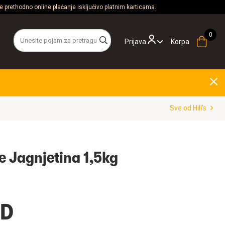
 prethodno online plaćanje isključivo platnim karticama.
Prijava
Korpa
Sve od Hill's
ne Jagnjetina 1,5kg
SD