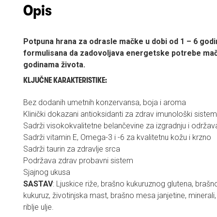
Opis
Potpuna hrana za odrasle mačke u dobi od 1 – 6 godi
formulisana da zadovoljava energetske potrebe mača
godinama života.
KLJUČNE KARAKTERISTIKE:
Bez dodanih umetnih konzervansa, boja i aroma
Klinički dokazani antioksidanti za zdrav imunološki sistem
Sadrži visokokvalitetne belančevine za izgradnju i održav
Sadrži vitamin E, Omega-3 i -6 za kvalitetnu kožu i krzno
Sadrži taurin za zdravlje srca
Podržava zdrav probavni sistem
Sjajnog ukusa
SASTAV
: Ljuskice riže, brašno kukuruznog glutena, brašn
kukuruz, životinjska mast, brašno mesa janjetine, minerali,
riblje ulje.