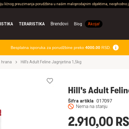
ciju ličnog preuzimanja porudžbina u našim maloprodajnim objektima, neophodno je
Brendovi
ISTIKA
TERARISTIKA
Blog
Akcija!
Besplatna isporuka za porudžbine preko
4000.00
RSD.
 hrana
Hill's Adult Feline Jagnjetina 1,5kg
Lista
želja
Hill's Adult Feli
Šifra artikla
017097
Nema na stanju
2.910,00 R