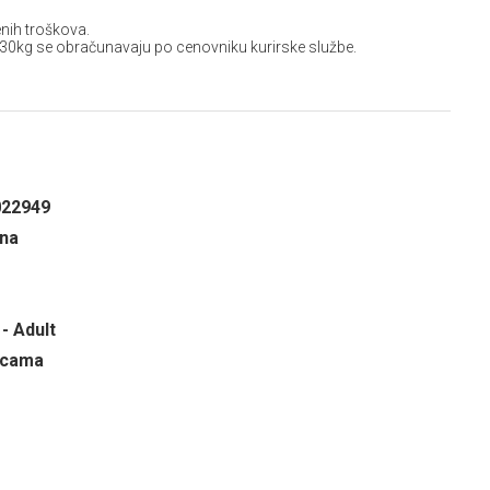
nih troškova.
 30kg se obračunavaju po cenovniku kurirske službe.
022949
ina
- Adult
ricama