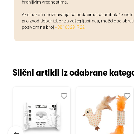
hranljivim vrednostima.
Ako nakon upoznavanja sa podacima sa ambalaže niste si
proizvod dobar izbor za vašeg ljubimca, možete se obrati
pozivom na broj
+38163291722
.
Slični artikli iz odabrane katego
odaj
poredi
Dodaj
Uporedi
Doda
Upor
u
u
istu
listu
listu
elja
želja
želja