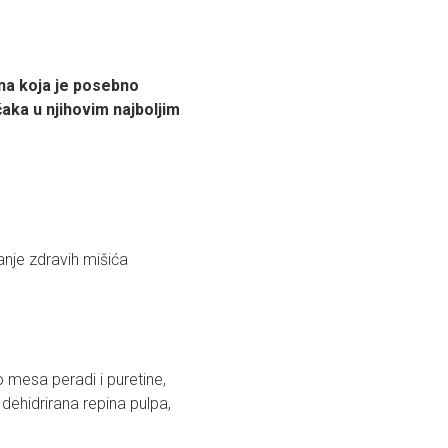
na koja je posebno
ka u njihovim najboljim
anje zdravih mišića
o mesa peradi i puretine,
 dehidrirana repina pulpa,