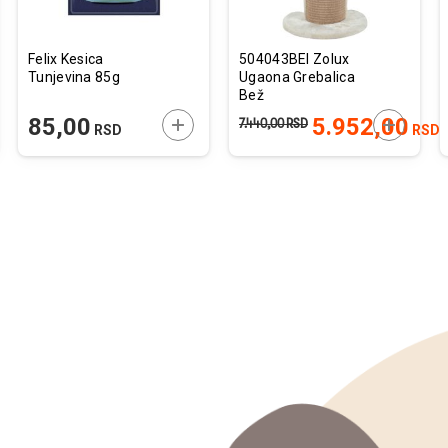
Felix Kesica
504043BEI Zolux
Tunjevina 85g
Ugaona Grebalica
Bež
JTE U KORPU
DODAJTE U KORPU
DODAJTE
85,00
5.952,00
7.440,00
RSD
RSD
RSD