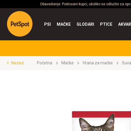
Obaveštenje: Poštovani kupci, ukoliko se odlučite za op
PSI
MAČKE
GLODARI
PTICE
AKVAR
Nazad
Početna
Mačke
Hrana za mačke
Suva