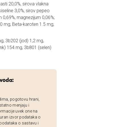
asti 20,0%, sirova vlakna
seline 3,0%, sirov pepeo
jum 0,69%, magnezijum 0,06%;
C 90 mg, Beta-karoten 1.5 mg,
, 3b202 (jod) 1,2 mg,
nk) 154 mg, 3b801 (selen)
zvoda:
dima, pogotovu hrani,
statno menjaju i
ormacije uvek one na
uran izvor podataka o
 podataka o sastavu i