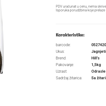
PDV uračunat u cenu, nema skrive
Isporuka porudžbina koje prelaze
Karakteristike:
barcode:
052742
Ukus:
Jagnjet
Brend:
Hill's
Pakovanje:
1,5kg
Uzrast:
Odrasle 
Sadržaj žitarica:
Sa žita