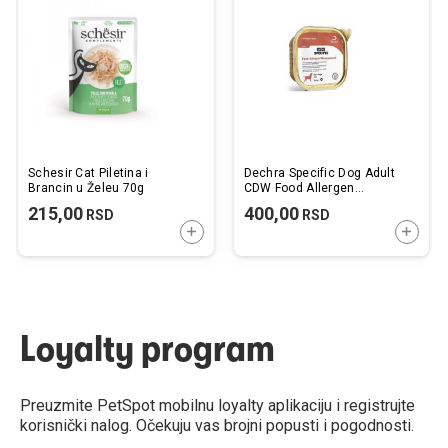
listu
listu
želja
želj
Schesir Cat Piletina i
Dechra Specific Dog Adult
Brancin u Želeu 70g
CDW Food Allergen
Management 300g
215,00
400,00
RSD
RSD
DODAJTE U KORPU
DODAJ
Loyalty program
Preuzmite PetSpot mobilnu loyalty aplikaciju i registrujte
korisnički nalog. Očekuju vas brojni popusti i pogodnosti.