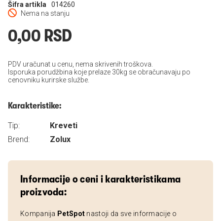
Šifra artikla
014260
Nema na stanju
0,00 RSD
PDV uračunat u cenu, nema skrivenih troškova.
Isporuka porudžbina koje prelaze 30kg se obračunavaju po
cenovniku kurirske službe.
Karakteristike:
Tip:
Kreveti
Brend:
Zolux
Informacije o ceni i karakteristikama
proizvoda:
Kompanija
PetSpot
nastoji da sve informacije o