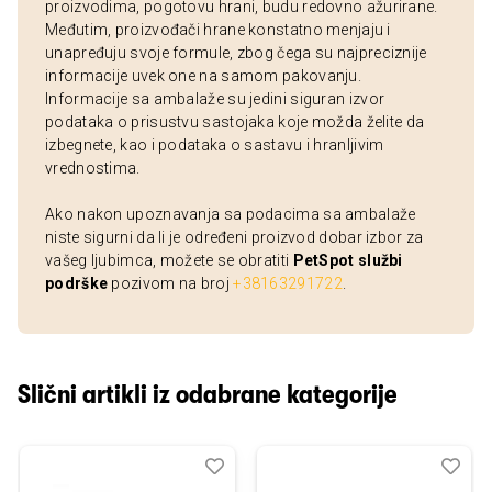
proizvodima, pogotovu hrani, budu redovno ažurirane.
Međutim, proizvođači hrane konstatno menjaju i
unapređuju svoje formule, zbog čega su najpreciznije
informacije uvek one na samom pakovanju.
Informacije sa ambalaže su jedini siguran izvor
podataka o prisustvu sastojaka koje možda želite da
izbegnete, kao i podataka o sastavu i hranljivim
vrednostima.
Ako nakon upoznavanja sa podacima sa ambalaže
niste sigurni da li je određeni proizvod dobar izbor za
vašeg ljubimca, možete se obratiti
PetSpot službi
podrške
pozivom na broj
+38163291722
.
Slični artikli iz odabrane kategorije
Dodaj
Uporedi
Dod
Upo
u
u