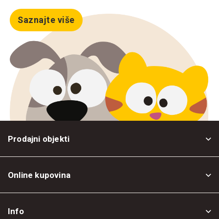
Saznajte više
Prodajni objekti
Online kupovina
Opšti uslovi
Info
Politika privatnosti