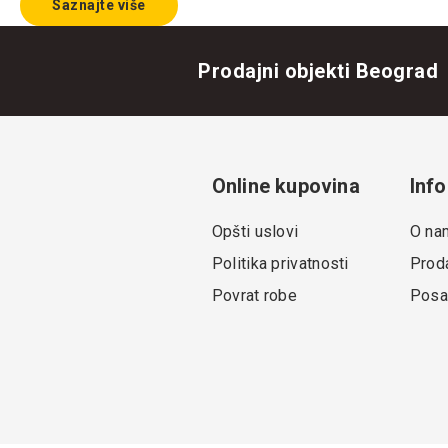
Saznajte više
Prodajni objekti Beograd
Online kupovina
Info
Opšti uslovi
O na
Politika privatnosti
Proda
Povrat robe
Posa