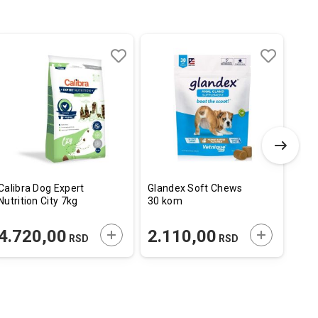
Dodaj
Uporedi
Dodaj
Uporedi
u
u
listu
listu
želja
želja
Calibra Dog Expert
Glandex Soft Chews
4Vet
Nutrition City 7kg
30 kom
Vete
Hepa
E U KORPU
DODAJTE U KORPU
DODAJTE U
4.720,00
2.110,00
45
RSD
RSD