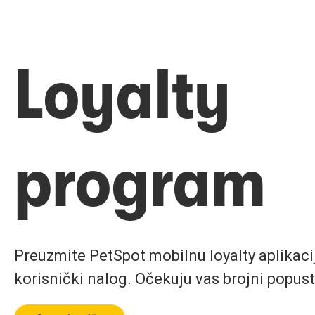
Loyalty
program
Preuzmite PetSpot mobilnu loyalty aplikaciju
korisnički nalog. Očekuju vas brojni popust