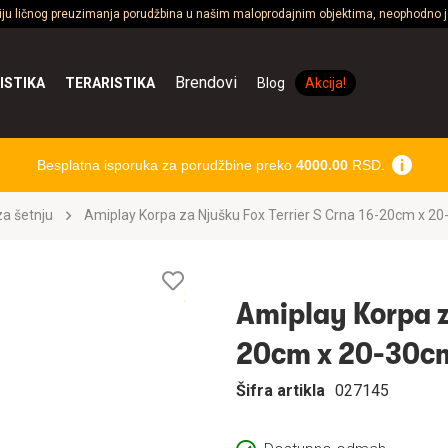
ciju ličnog preuzimanja porudžbina u našim maloprodajnim objektima, neophodno je
Brendovi
ISTIKA
TERARISTIKA
Blog
Akcija!
Besplatna isporuka za porudžbine preko
4000.00
RSD.
a šetnju
Amiplay Korpa za Njuš
Lista
želja
Amiplay Korpa za
20cm x 20-30
Šifra artikla
027145