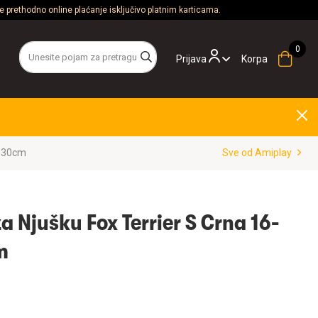
 prethodno online plaćanje isključivo platnim karticama.
Prijava
Korpa
ku Fox Terrier S Crna 16-20cm x 20-30cm
Sve od Amiplay
 Njušku Fox Terrier S Crna 16-
cm