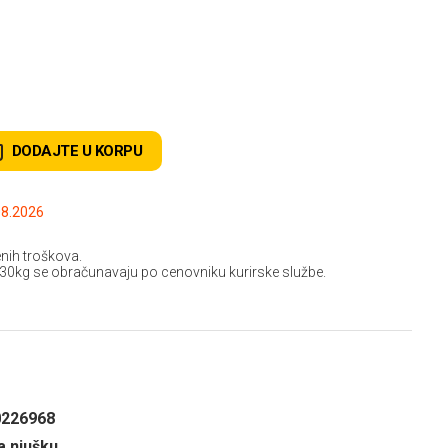
DODAJTE U KORPU
.2026 do: 15.08.2026
nih troškova.
 30kg se obračunavaju po cenovniku kurirske službe.
0226968
a njušku