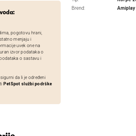
Brend:
Amiplay
zvoda:
dima, pogotovu hrani,
statno menjaju i
ormacije uvek one na
uran izvor podataka o
 podataka o sastavu i
gurni da li je određeni
ti
PetSpot službi podrške