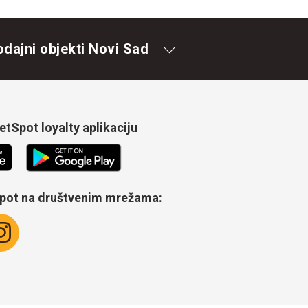
odajni objekti Novi Sad
tSpot loyalty aplikaciju
Spot na društvenim mrežama: