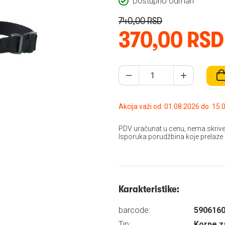
Dostupno odmah
740,00 RSD
370,00 RSD
Akcija važi od: 01.08
PDV uračunat u cenu, nema skrive
Isporuka porudžbina koje prelaze
Karakteristike:
barcode:
590616
Tip:
Korpe z