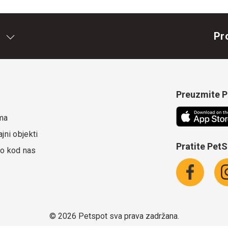
Pr
Preuzmite Pe
ma
jni objekti
Pratite Pet
o kod nas
©
2026 Petspot sva prava zadržana.