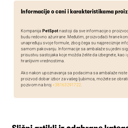
Informacije o ceni i karakteristikama proi
Kompanija
PetSpot
nastoji da sve informacije o proizvo
budu redovno ažurirane. Međutim, proizvođači hrane kon
unapređuju svoje formule, zbog čega su najpreciznije inf
samom pakovanju. Informacije sa ambalaže su jedini sig
prisustvu sastojaka koje možda želite da izbegnete, kao i
hranljivim vrednostima.
Ako nakon upoznavanja sa podacima sa ambalaže niste si
proizvod dobar izbor za vašeg ljubimca, možete se obrati
pozivom na broj
+38163291722
.