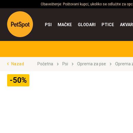
Obaveštenje: Poštovani kupci, ukoliko se odlučite za op
PSI
MAČKE
GLODARI
PTICE
AKVAR
Nazad
Početna
Psi
Oprema za pse
Oprema z
-50%