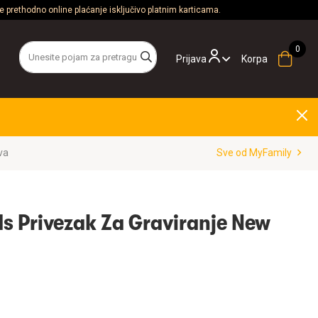
 prethodno online plaćanje isključivo platnim karticama.
Prijava
Korpa
va
Sve od MyFamily
s Privezak Za Graviranje New