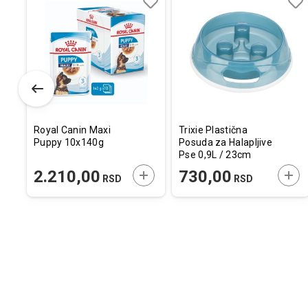
Dodaj
Uporedi
Dodaj
Uporedi
Dod
Upo
u
u
u
listu
listu
listu
želja
želja
želj
Royal Canin Maxi
Trixie Plastična
Puppy 10x140g
Posuda za Halapljive
Pse 0,9L / 23cm
ODAJTE U KORPU
DODAJTE U KORPU
DOD
2.210,00
730,00
RSD
RSD