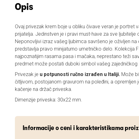
Opis
Ovaj privezak krem boje u obliku čivave veran je portre
prijatelja. Jedinstven je i pravi must-have za sve ljubitelje
Neponovljivi izraz vašeg ljubimca savršeno je oživljen na
predstavlja pravo minijaturno umetničko delo. Kolekcija F
najpoznatijim rasama pasa i mačaka, neprestano teži savrše
predmet može postati duboki simbol vašeg zajedničkog 
Privezak je
u potpunosti ručno izrađen
u Italiji.
Može bit
čitljivom, postojanom gravurom na poleđini, a opremljen 
kačenje na držač priveska.
Dimenzije priveska: 30x22 mm.
Informacije o ceni i karakteristikama proi