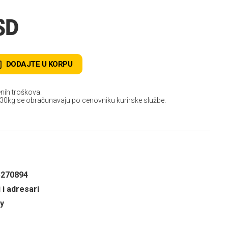
SD
DODAJTE U KORPU
nih troškova.
 30kg se obračunavaju po cenovniku kurirske službe.
3270894
 i adresari
y