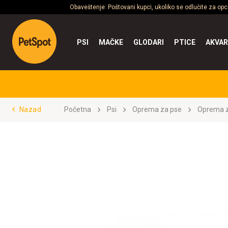
Obaveštenje: Poštovani kupci, ukoliko se odlučite za op
PSI
MAČKE
GLODARI
PTICE
AKVAR
Nazad
Početna
Psi
Oprema za pse
Oprema z