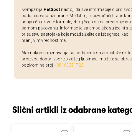
Kompanija
PetSpot
nastoji da sve informacije o proizvo
budu redovno ažurirane. Međutim, proizvođači hrane kon
unapređuju svoje formule, zbog čega su najpreciznije inf
samom pakovanju. Informacije sa ambalaže su jedini sig
prisustvu sastojaka koje možda želite da izbegnete, kao i
hranljivim vrednostima.
Ako nakon upoznavanja sa podacima sa ambalaže niste si
proizvod dobar izbor za vašeg ljubimca, možete se obrati
pozivom na broj
+38163291722
.
Slični artikli iz odabrane katego