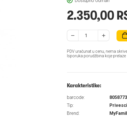
Dostupno odmah
2.350,00 R
PDV uračunat u cenu, nema skrive
Isporuka porudžbina koje prelaze
Karakteristike:
barcode:
805877
Tip:
Privesci
Brend:
MyFamil