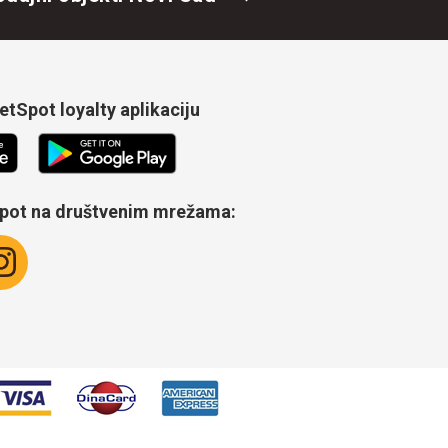
tSpot loyalty aplikaciju
Spot na društvenim mrežama: