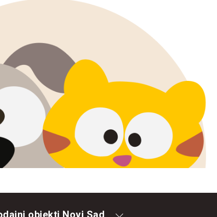
odajni objekti Novi Sad