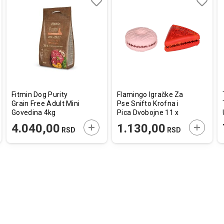
aj
redi
Dodaj
Uporedi
Dodaj
Uporedi
u
u
listu
listu
a
želja
želja
Fitmin Dog Purity
Flamingo Igračke Za
Grain Free Adult Mini
Pse Snifto Krofna i
Govedina 4kg
Pica Dvobojne 11 x
5cm /12,8 x 12,2
AJTE U KORPU
DODAJTE U KORPU
DODAJT
4.040,00
1.130,00
RSD
RSD