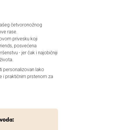
t vašeg četvoronožnog
 ove rase.
 ovom privesku koji
riends, posvećena
nstvu - jer čak i najobičniji
života.
i personalizovan lako
je i praktičnim prstenom za
zvoda: