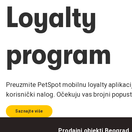
Loyalty
program
Preuzmite PetSpot mobilnu loyalty aplikaciju
korisnički nalog. Očekuju vas brojni popust
Saznajte više
Prodajni objekti Beograd