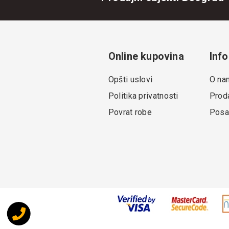
Online kupovina
Info
Opšti uslovi
O na
Politika privatnosti
Proda
Povrat robe
Posa