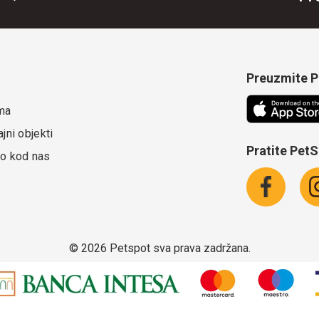
Preuzmite Pe
ma
jni objekti
Pratite Pet
o kod nas
©
2026 Petspot sva prava zadržana.