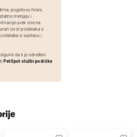
dima, pogotovu hrani,
statno menjaju i
ormacije uvek one na
uran izvor podataka o
 podataka o sastavu i
gurni da li je određeni
ti
PetSpot službi podrške
rije