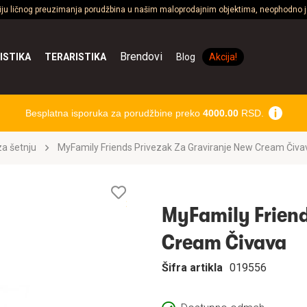
ciju ličnog preuzimanja porudžbina u našim maloprodajnim objektima, neophodno je
Brendovi
ISTIKA
TERARISTIKA
Blog
Akcija!
Besplatna isporuka za porudžbine preko
4000.00
RSD.
a šetnju
MyFamily Friends Privezak Za Graviranje New Cream Čiva
Lista
želja
MyFamily Friend
Cream Čivava
Šifra artikla
019556