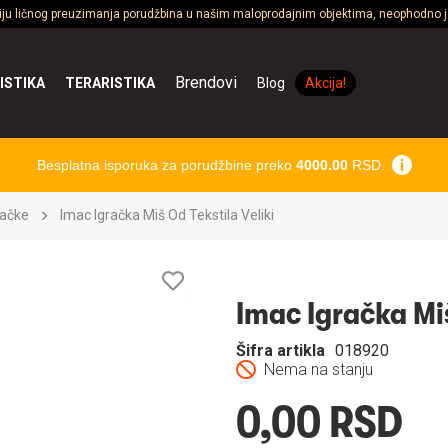
ciju ličnog preuzimanja porudžbina u našim maloprodajnim objektima, neophodno je
Brendovi
ISTIKA
TERARISTIKA
Blog
Akcija!
Besplatna isporuka za porudžbine preko
4000.00
RSD.
račke
Imac Igračka Miš Od Tekstila Veliki
Lista
želja
Imac Igračka Miš
Šifra artikla
018920
Nema na stanju
0,00 RSD