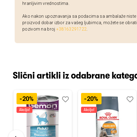
hranljivim vrednostima.
Ako nakon upoznavanja sa podacima sa ambalaže niste si
proizvod dobar izbor za vašeg ljubimca, možete se obrati
pozivom na broj
+38163291722
.
Slični artikli iz odabrane katego
-20%
-20%
odaj
poredi
Dodaj
Uporedi
Doda
Upor
u
u
istu
listu
listu
elja
želja
želja