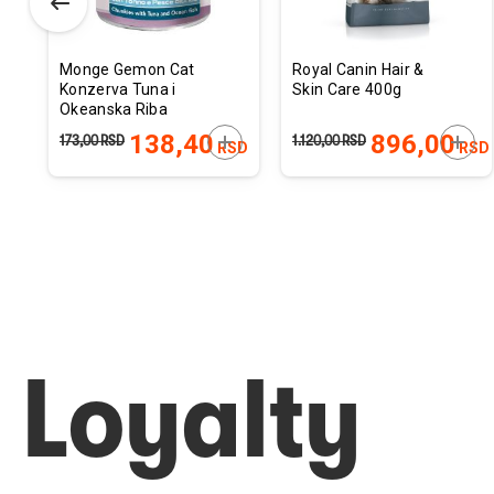
Monge Gemon Cat
Royal Canin Hair &
Konzerva Tuna i
Skin Care 400g
Okeanska Riba
415g
ODAJTE U KORPU
DODAJTE U KORPU
DODA
138,40
896,00
173,00
RSD
1.120,00
RSD
D
RSD
RSD
Loyalty