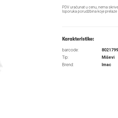
PDV uračunat u cenu, nema skrive
Isporuka porudžbina koje prelaze
Karakteristike:
barcode:
802179
Tip:
Miševi
Brend:
Imac