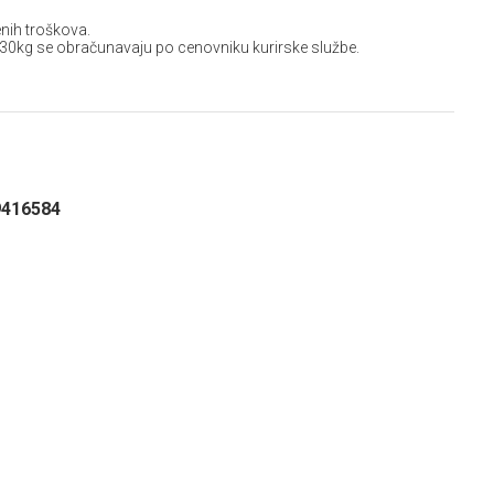
nih troškova.
 30kg se obračunavaju po cenovniku kurirske službe.
9416584