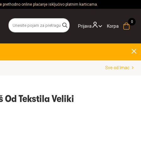
 prethodno online plaćanje isključivo platnim karticama.
Prijava
Korpa
Sve od Imac
 Od Tekstila Veliki