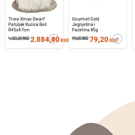
Trixie Xmas Dwarf
Gourmet Gold
Patuljak Kućica Bež
Jagnjetina i
R45x47cm
Pačetina 85g
JTE U KORPU
DODAJTE U KORPU
DODAJTE
2.884,00
79,20
4.120,00
RSD
99,00
RSD
RSD
RSD