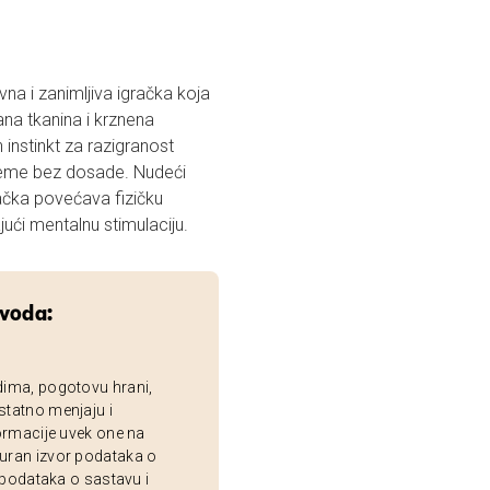
a i zanimljiva igračka koja
ana tkanina i krznena
 instinkt za razigranost
reme bez dosade. Nudeći
račka povećava fizičku
ući mentalnu stimulaciju.
zvoda:
dima, pogotovu hrani,
statno menjaju i
ormacije uvek one na
uran izvor podataka o
 podataka o sastavu i