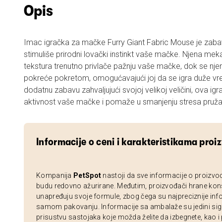
Opis
Imac igračka za mačke Furry Giant Fabric Mouse je zabavn
stimuliše prirodni lovački instinkt vaše mačke. Njena mek
tekstura trenutno privlače pažnju vaše mačke, dok se njen
pokreće pokretom, omogućavajući joj da se igra duže v
dodatnu zabavu zahvaljujući svojoj velikoj veličini, ova ig
aktivnost vaše mačke i pomaže u smanjenju stresa pružaj
Informacije o ceni i karakteristikama proi
Kompanija
PetSpot
nastoji da sve informacije o proizvo
budu redovno ažurirane. Međutim, proizvođači hrane kon
unapređuju svoje formule, zbog čega su najpreciznije inf
samom pakovanju. Informacije sa ambalaže su jedini sig
prisustvu sastojaka koje možda želite da izbegnete, kao i