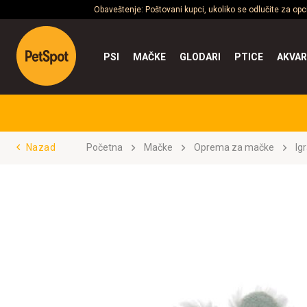
Obaveštenje: Poštovani kupci, ukoliko se odlučite za op
PSI
MAČKE
GLODARI
PTICE
AKVAR
Nazad
Početna
Mačke
Oprema za mačke
Ig