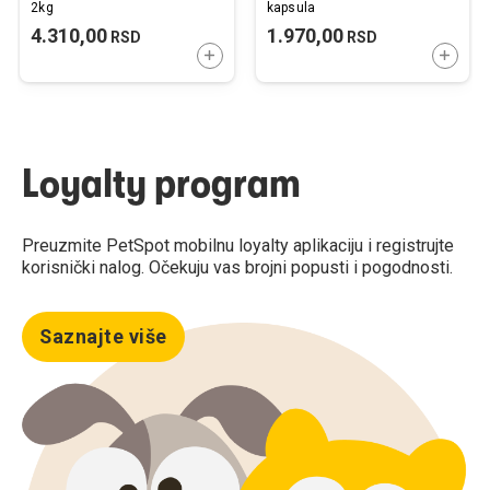
2kg
kapsula
4.310,00
1.970,00
RSD
RSD
DODAJTE U KORPU
DODAJ
Loyalty program
Preuzmite PetSpot mobilnu loyalty aplikaciju i registrujte
korisnički nalog. Očekuju vas brojni popusti i pogodnosti.
Saznajte više