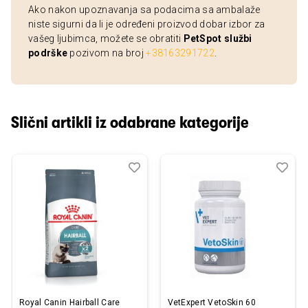
Ako nakon upoznavanja sa podacima sa ambalaže
niste sigurni da li je određeni proizvod dobar izbor za
vašeg ljubimca, možete se obratiti
PetSpot službi
podrške
pozivom na broj
+38163291722
.
Slični artikli iz odabrane kategorije
Dodaj
Uporedi
Dod
Upo
u
u
listu
listu
želja
želj
Royal Canin Hairball Care
VetExpert VetoSkin 60