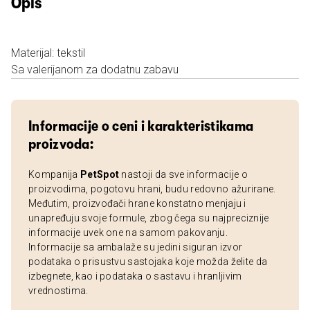
Opis
Materijal: tekstil
Sa valerijanom za dodatnu zabavu
Informacije o ceni i karakteristikama
proizvoda:
Kompanija
PetSpot
nastoji da sve informacije o
proizvodima, pogotovu hrani, budu redovno ažurirane.
Međutim, proizvođači hrane konstatno menjaju i
unapređuju svoje formule, zbog čega su najpreciznije
informacije uvek one na samom pakovanju.
Informacije sa ambalaže su jedini siguran izvor
podataka o prisustvu sastojaka koje možda želite da
izbegnete, kao i podataka o sastavu i hranljivim
vrednostima.