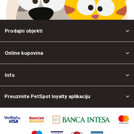
Prodajni objekti
Online kupovina
Opšti uslovi
Info
Politika privatnosti
O nama
Povrat robe
Preuzmite PetSpot loyalty aplikaciju
Prodajni objekti
Posao kod nas