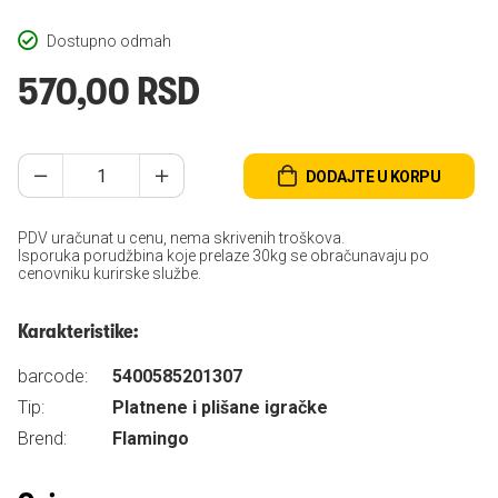
Dostupno odmah
570,00 RSD
DODAJTE U KORPU
PDV uračunat u cenu, nema skrivenih troškova.
Isporuka porudžbina koje prelaze 30kg se obračunavaju po
cenovniku kurirske službe.
Karakteristike:
barcode:
5400585201307
Tip:
Platnene i plišane igračke
Brend:
Flamingo