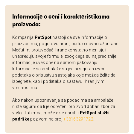
Informacije o ceni i karakteristikama
proizvoda:
Kompanija
PetSpot
nastoji da sve informacije o
proizvodima, pogotovu hrani, budu redovno ažurirane.
Međutim, proizvođači hrane konstatno menjaju i
unapređuju svoje formule, zbog čega su najpreciznije
informacije uvek one na samom pakovanju.
Informacije sa ambalaže su jedini siguran izvor
podataka o prisustvu sastojaka koje možda želite da
izbegnete, kao i podataka o sastavu i hranljivim
vrednostima.
Ako nakon upoznavanja sa podacima sa ambalaže
niste sigurni da li je određeni proizvod dobar izbor za
vašeg ljubimca, možete se obratiti
PetSpot službi
podrške
pozivom na broj
+38163291722
.