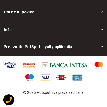
Online kupovina
Opšti uslovi
Info
Politika privatnosti
O nama
Povrat robe
Preuzmite PetSpot loyalty aplikaciju
Prodajni objekti
Posao kod nas
©
2026 Petspot sva prava zadržana.