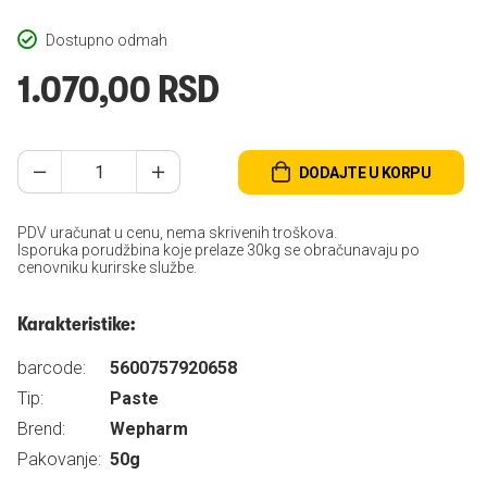
Dostupno odmah
1.070,00 RSD
DODAJTE U KORPU
PDV uračunat u cenu, nema skrivenih troškova.
Isporuka porudžbina koje prelaze 30kg se obračunavaju po
cenovniku kurirske službe.
Karakteristike:
barcode:
5600757920658
Tip:
Paste
Brend:
Wepharm
Pakovanje:
50g