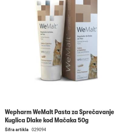
Prijavi se
Wepharm WeMalt Pasta za Sprečavanje
Kuglica Dlake kod Mačaka 50g
Šifra artikla
029094