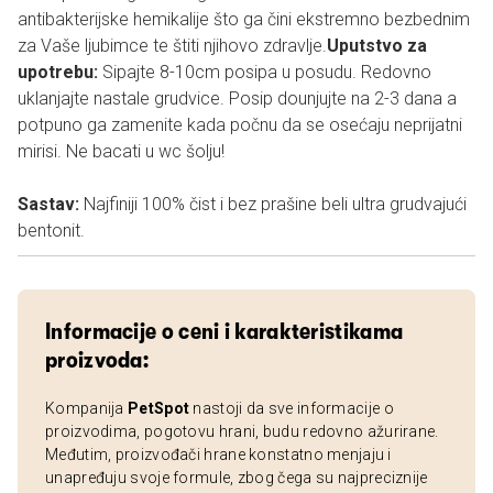
antibakterijske hemikalije što ga čini ekstremno bezbednim
za Vaše ljubimce te štiti njihovo zdravlje.
Uputstvo za
upotrebu:
Sipajte 8-10cm posipa u posudu. Redovno
uklanjajte nastale grudvice. Posip dounjujte na 2-3 dana a
potpuno ga zamenite kada počnu da se osećaju neprijatni
mirisi. Ne bacati u wc šolju!
Sastav:
Najfiniji 100% čist i bez prašine beli ultra grudvajući
bentonit.
Informacije o ceni i karakteristikama
proizvoda:
Kompanija
PetSpot
nastoji da sve informacije o
proizvodima, pogotovu hrani, budu redovno ažurirane.
Međutim, proizvođači hrane konstatno menjaju i
unapređuju svoje formule, zbog čega su najpreciznije