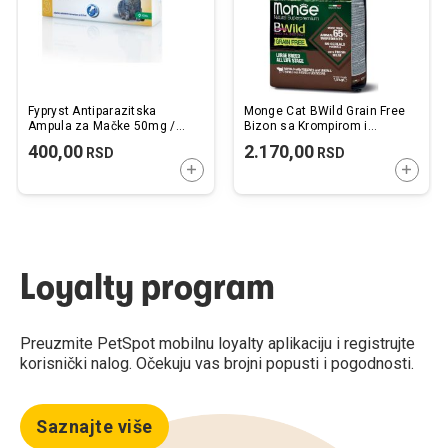
Fypryst Antiparazitska
Monge Cat BWild Grain Free
Ampula za Mačke 50mg /
Bizon sa Krompirom i
0,5ml
Sočivom 1,5kg
400,00
2.170,00
RSD
RSD
DODAJTE U KORPU
DODAJ
Loyalty program
Preuzmite PetSpot mobilnu loyalty aplikaciju i registrujte
korisnički nalog. Očekuju vas brojni popusti i pogodnosti.
Saznajte više