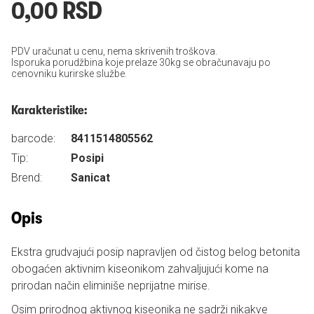
0,00 RSD
PDV uračunat u cenu, nema skrivenih troškova.
Isporuka porudžbina koje prelaze 30kg se obračunavaju po
cenovniku kurirske službe.
Karakteristike:
barcode:
8411514805562
Tip:
Posipi
Brend:
Sanicat
Opis
Ekstra grudvajući posip napravljen od čistog belog betonita
obogaćen aktivnim kiseonikom zahvaljujući kome na
prirodan način eliminiše neprijatne mirise.
Osim prirodnog aktivnog kiseonika ne sadrži nikakve