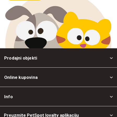
Prodajni objekti
Online kupovina
Opšti uslovi
Info
Politika privatnosti
O nama
Povrat robe
Preuzmite PetSpot loyalty aplikaciju