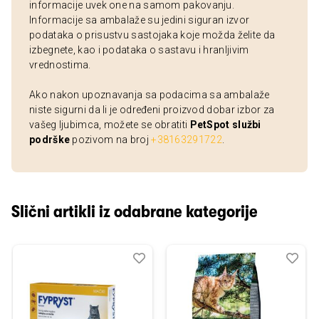
informacije uvek one na samom pakovanju.
Informacije sa ambalaže su jedini siguran izvor
podataka o prisustvu sastojaka koje možda želite da
izbegnete, kao i podataka o sastavu i hranljivim
vrednostima.
Ako nakon upoznavanja sa podacima sa ambalaže
niste sigurni da li je određeni proizvod dobar izbor za
vašeg ljubimca, možete se obratiti
PetSpot službi
podrške
pozivom na broj
+38163291722
.
Slični artikli iz odabrane kategorije
Dodaj
Uporedi
Dod
Upo
u
u
listu
listu
želja
želj