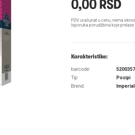
0,00 RSD
PDV uračunat u cenu, nema skrive
Isporuka porudžbina koje prelaze
Karakteristike:
barcode:
520035
Tip:
Posipi
Brend:
Imperia