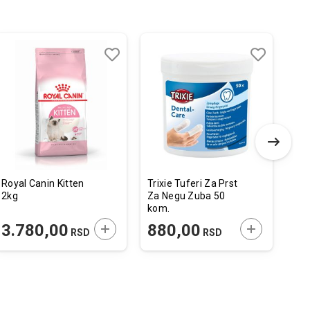
Dodaj
Uporedi
Dodaj
Uporedi
u
u
listu
listu
želja
želja
Royal Canin Kitten
Trixie Tuferi Za Prst
474
2kg
Za Negu Zuba 50
Lop
kom.
Sku
 U KORPU
DODAJTE U KORPU
DODAJTE U 
3.780,00
880,00
3
RSD
RSD