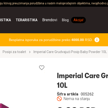
ciju ličnog preuzimanja porudžbina u našim maloprodajnim objektima, neophodno je
Brendovi
ISTIKA
TERARISTIKA
Blog
Akcija!
Besplatna isporuka za porudžbine preko
4000.00
RSD.
Posipi za toalet
Imperial Care Grudvajući Posip Baby Powder 10L
Lista
želja
Imperial Care G
10L
Šifra artikla
005262
Nema na stanju