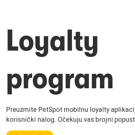
Loyalty
program
Preuzmite PetSpot mobilnu loyalty aplikaciju
korisnički nalog. Očekuju vas brojni popust