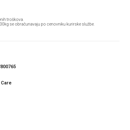
nih troškova.
 30kg se obračunavaju po cenovniku kurirske službe.
7800765
l Care