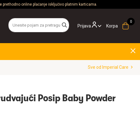
 prethodno online plaćanje isključivo platnim karticama.
Prijava
Korpa
Sve od Imperial Care
rudvajući Posip Baby Powder