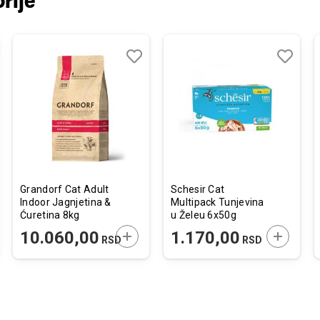
rije
j
edi
Dodaj
Uporedi
Dodaj
Uporedi
u
u
listu
listu
želja
želja
Grandorf Cat Adult
Schesir Cat
Indoor Jagnjetina &
Multipack Tunjevina
Ćuretina 8kg
u Želeu 6x50g
JTE U KORPU
DODAJTE U KORPU
DODAJTE
10.060,00
1.170,00
RSD
RSD