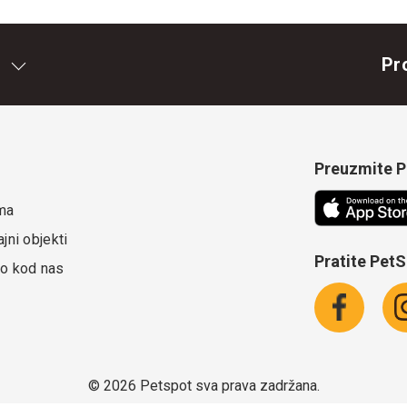
Pr
Preuzmite Pe
ma
jni objekti
Pratite Pet
o kod nas
©
2026 Petspot sva prava zadržana.