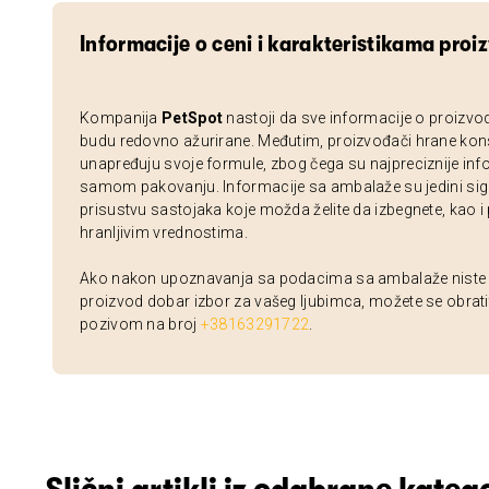
Informacije o ceni i karakteristikama proi
Kompanija
PetSpot
nastoji da sve informacije o proizvo
budu redovno ažurirane. Međutim, proizvođači hrane kon
unapređuju svoje formule, zbog čega su najpreciznije inf
samom pakovanju. Informacije sa ambalaže su jedini sig
prisustvu sastojaka koje možda želite da izbegnete, kao i
hranljivim vrednostima.
Ako nakon upoznavanja sa podacima sa ambalaže niste si
proizvod dobar izbor za vašeg ljubimca, možete se obrati
pozivom na broj
+38163291722
.