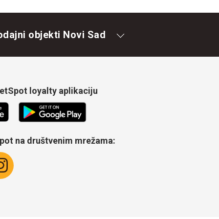
odajni objekti Novi Sad
tSpot loyalty aplikaciju
Spot na društvenim mrežama: