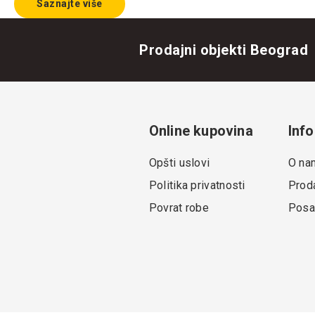
Saznajte više
Prodajni objekti Beograd
Online kupovina
Info
Opšti uslovi
O na
Politika privatnosti
Proda
Povrat robe
Posa