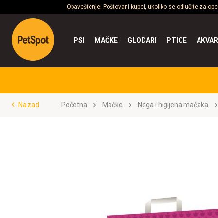
Obaveštenje: Poštovani kupci, ukoliko se odlučite za op
PSI
MAČKE
GLODARI
PTICE
AKVAR
Nazad
Početna
Mačke
Nega i higijena mačaka