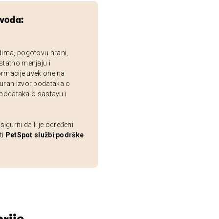
zvoda:
dima, pogotovu hrani,
statno menjaju i
ormacije uvek one na
uran izvor podataka o
 podataka o sastavu i
gurni da li je određeni
ti
PetSpot službi podrške