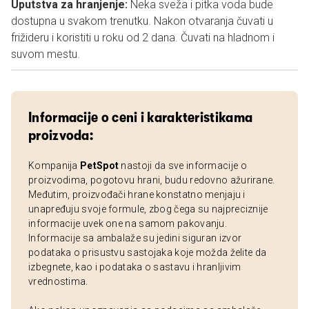
Uputstva za hranjenje:
Neka sveža i pitka voda bude
dostupna u svakom trenutku. Nakon otvaranja čuvati u
frižideru i koristiti u roku od 2 dana. Čuvati na hladnom i
suvom mestu.
Informacije o ceni i karakteristikama
proizvoda:
Kompanija
PetSpot
nastoji da sve informacije o
proizvodima, pogotovu hrani, budu redovno ažurirane.
Međutim, proizvođači hrane konstatno menjaju i
unapređuju svoje formule, zbog čega su najpreciznije
informacije uvek one na samom pakovanju.
Informacije sa ambalaže su jedini siguran izvor
podataka o prisustvu sastojaka koje možda želite da
izbegnete, kao i podataka o sastavu i hranljivim
vrednostima.