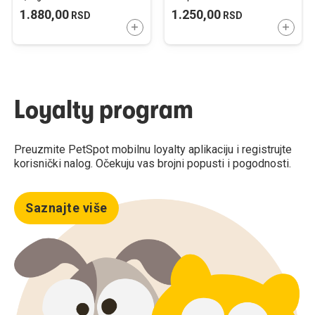
1.880,00
1.250,00
RSD
RSD
DODAJTE U KORPU
DODAJ
Loyalty program
Preuzmite PetSpot mobilnu loyalty aplikaciju i registrujte
korisnički nalog. Očekuju vas brojni popusti i pogodnosti.
Saznajte više