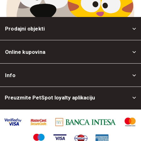
Prodajni objekti
Online kupovina
Opšti uslovi
Info
Politika privatnosti
O nama
Povrat robe
Preuzmite PetSpot loyalty aplikaciju
Prodajni objekti
Posao kod nas