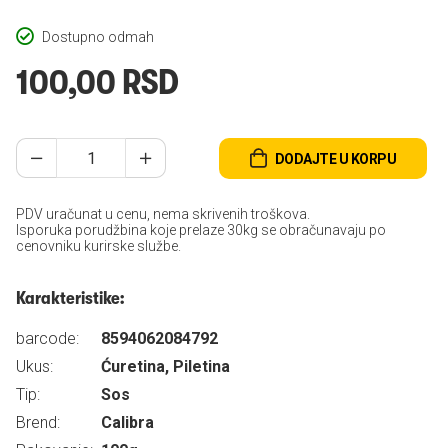
Dostupno odmah
100,00 RSD
DODAJTE U KORPU
PDV uračunat u cenu, nema skrivenih troškova.
Isporuka porudžbina koje prelaze 30kg se obračunavaju po
cenovniku kurirske službe.
Karakteristike:
barcode:
8594062084792
Ukus:
Ćuretina, Piletina
Tip:
Sos
Brend:
Calibra