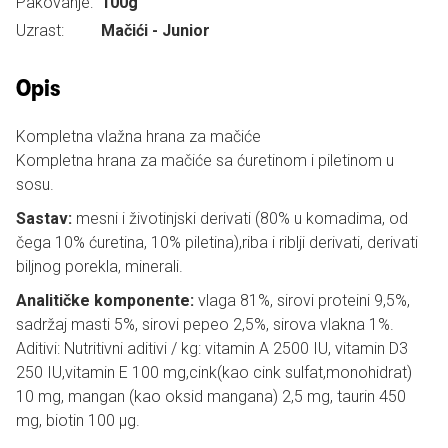
Pakovanje:
100g
Uzrast:
Mačići - Junior
Opis
Kompletna vlažna hrana za mačiće
Kompletna hrana za mačiće sa ćuretinom i piletinom u
sosu.
Sastav:
mesni i životinjski derivati (80% u komadima, od
čega 10% ćuretina, 10% piletina),riba i riblji derivati, derivati
biljnog porekla, minerali.
Analitičke komponente:
vlaga 81%, sirovi proteini 9,5%,
sadržaj masti 5%, sirovi pepeo 2,5%, sirova vlakna 1%.
Aditivi: Nutritivni aditivi / kg: vitamin A 2500 IU, vitamin D3
250 IU,vitamin E 100 mg,cink(kao cink sulfat,monohidrat)
10 mg, mangan (kao oksid mangana) 2,5 mg, taurin 450
mg, biotin 100 µg.