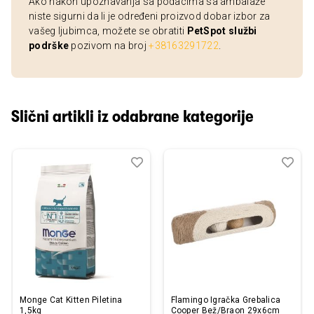
Ako nakon upoznavanja sa podacima sa ambalaže
niste sigurni da li je određeni proizvod dobar izbor za
vašeg ljubimca, možete se obratiti
PetSpot službi
podrške
pozivom na broj
+38163291722
.
Slični artikli iz odabrane kategorije
Dodaj
Uporedi
Dod
Upo
u
u
listu
listu
želja
želj
Monge Cat Kitten Piletina
Flamingo Igračka Grebalica
1,5kg
Cooper Bež/Braon 29x6cm