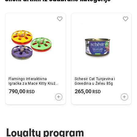
Dodaj
Uporedi
Dod
Upo
u
u
listu
listu
želja
želj
Flamingo Interaktivna
Schesir Cat Tunjevina i
Igračka za Mace Kitty Kružna
Govedina u Želeu 85g
sa Lopticom Više Boja 24cm
790,00
265,00
RSD
RSD
DODAJTE U KORPU
DODAJ
Loyalty program