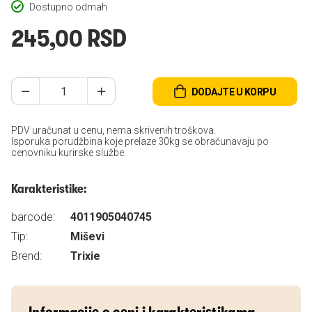
Dostupno odmah
245,00 RSD
DODAJTE U KORPU
PDV uračunat u cenu, nema skrivenih troškova.
Isporuka porudžbina koje prelaze 30kg se obračunavaju po
cenovniku kurirske službe.
Karakteristike:
barcode:
4011905040745
Tip:
Miševi
Brend:
Trixie