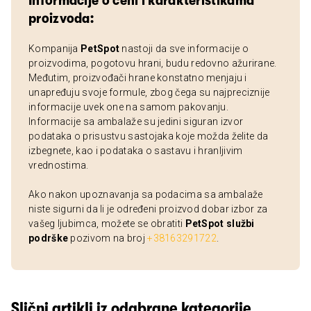
Informacije o ceni i karakteristikama
proizvoda:
Kompanija
PetSpot
nastoji da sve informacije o
proizvodima, pogotovu hrani, budu redovno ažurirane.
Međutim, proizvođači hrane konstatno menjaju i
unapređuju svoje formule, zbog čega su najpreciznije
informacije uvek one na samom pakovanju.
Informacije sa ambalaže su jedini siguran izvor
podataka o prisustvu sastojaka koje možda želite da
izbegnete, kao i podataka o sastavu i hranljivim
vrednostima.
Ako nakon upoznavanja sa podacima sa ambalaže
niste sigurni da li je određeni proizvod dobar izbor za
vašeg ljubimca, možete se obratiti
PetSpot službi
podrške
pozivom na broj
+38163291722
.
Slični artikli iz odabrane kategorije