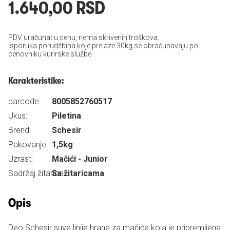
1.640,00 RSD
PDV uračunat u cenu, nema skrivenih troškova.
Isporuka porudžbina koje prelaze 30kg se obračunavaju po
cenovniku kurirske službe.
Karakteristike:
barcode:
8005852760517
Ukus:
Piletina
Brend:
Schesir
Pakovanje:
1,5kg
Uzrast:
Mačići - Junior
Sadržaj žitarica:
Sa žitaricama
Opis
Deo Schesir suve linije hrane za mačiće koja je pripremljena