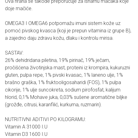
Ova hrana se takođe preporučuje za isharnu mačaka koje
doje mačiće.
OMEGA3 I OMEGA6 potpomažu imuni sistem kože uz
pomoć pivskog kvasca (koji je prepun vitamina iz grupe B),
a zajedno daju zdravu kožu, dlaku i kontrolu mirisa.
SASTAV:
26% dehidridana piletina, 19% pirinač, 19% ječam,
pročišćena životinjska mast, proteini iz krompira, kukuruzni
gluten, pulpa repe, 1% pivski kvasac, 1% laneno ulje, 1%
brašno graška, 1% fruktooligosaharidi (FOS), 1% pulpa
cikorije, 1% ulje suncokreta, sodium pirofosfat, kalijum
hlorid, 0,1% Mohave juka, 0,03% sušene aromatične biljke
(grožđe, citrusi, karanfilić, kurkuma, ruzmarin).
NUTRITIVNI ADITIVI PO KILOGRAMU:
Vitamin A 31000 I.U
Vitamin D3 1600 I.U