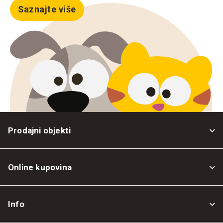
Saznajte više
Prodajni objekti
Online kupovina
Opšti uslovi
Info
Politika privatnosti