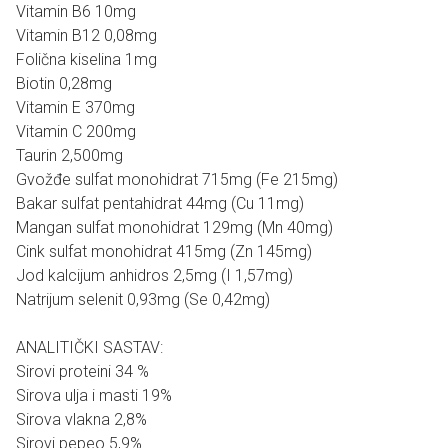
Vitamin B6 10mg
Vitamin B12 0,08mg
Folična kiselina 1mg
Biotin 0,28mg
Vitamin E 370mg
Vitamin C 200mg
Taurin 2,500mg
Gvožđe sulfat monohidrat 715mg (Fe 215mg)
Bakar sulfat pentahidrat 44mg (Cu 11mg)
Mangan sulfat monohidrat 129mg (Mn 40mg)
Cink sulfat monohidrat 415mg (Zn 145mg)
Jod kalcijum anhidros 2,5mg (I 1,57mg)
Natrijum selenit 0,93mg (Se 0,42mg)
ANALITIČKI SASTAV:
Sirovi proteini 34 %
Sirova ulja i masti 19%
Sirova vlakna 2,8%
Sirovi pepeo 5,9%