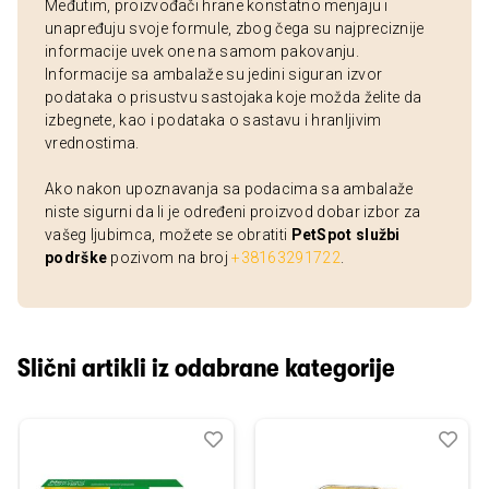
Međutim, proizvođači hrane konstatno menjaju i
unapređuju svoje formule, zbog čega su najpreciznije
informacije uvek one na samom pakovanju.
Informacije sa ambalaže su jedini siguran izvor
podataka o prisustvu sastojaka koje možda želite da
izbegnete, kao i podataka o sastavu i hranljivim
vrednostima.
Ako nakon upoznavanja sa podacima sa ambalaže
niste sigurni da li je određeni proizvod dobar izbor za
vašeg ljubimca, možete se obratiti
PetSpot službi
podrške
pozivom na broj
+38163291722
.
Slični artikli iz odabrane kategorije
Dodaj
Uporedi
Dod
Upo
u
u
listu
listu