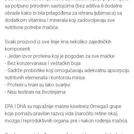
sa potpuno prirodnim sastojcima (bez aditiva ili dodatne
obrade kako bi bila prilagođena za ishranu ljubimaca) sa
dodatkom vitamina I minerala koji zadovoljavaju sve
nutritivne potrebe mačića.
Svaki proizvod iz ove linije ima nekoliko zajedničkih
komponenti:
- Jedan izvor proteina koji je pogodan za sve mačke
- Bez konzervanasa I veštačkih boja
- Sadrže probiotike koji omogućavaju adekvatnu apsorpciju
nutritivnih elemenata i kontorolu mirisa
- Proteini u hrani su lako svarljivi
- Nisu testirani na životinjama
EPA I DHA su najvažnije masne kiselineiz Omega3 grupe
koje pomažu pravilan razvoj vida (naročito retine oka),
mozga i reproduktivnih organa, pre i nakon rođenja mačića.