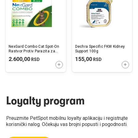
želja
želj
NexGard Combo Cat Spot-On
Dechra Specific FKW Kidney
Rastvor Protiv Parazita za
Support 100g
Mačke 2,5-7,5kg 1kom.
2.600,00
155,00
RSD
RSD
DODAJTE U KORPU
DODAJ
Loyalty program
Preuzmite PetSpot mobilnu loyalty aplikaciju i registrujte
korisnički nalog. Očekuju vas brojni popusti i pogodnosti.