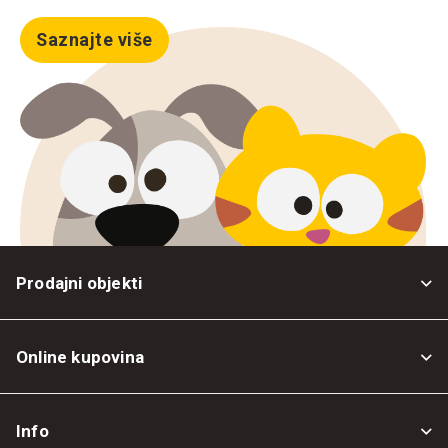
Saznajte više
Prodajni objekti
Online kupovina
Opšti uslovi
Info
Politika privatnosti