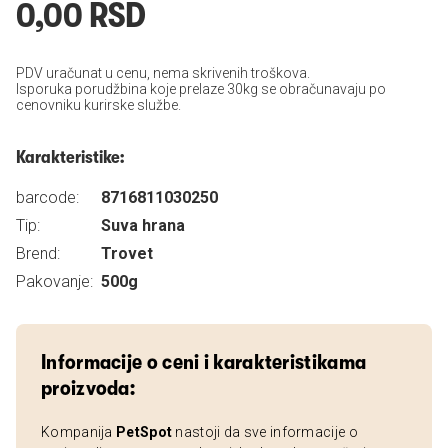
0,00 RSD
PDV uračunat u cenu, nema skrivenih troškova.
Isporuka porudžbina koje prelaze 30kg se obračunavaju po
cenovniku kurirske službe.
Karakteristike:
barcode:
8716811030250
Tip:
Suva hrana
Brend:
Trovet
Pakovanje:
500g
Informacije o ceni i karakteristikama
proizvoda:
Kompanija
PetSpot
nastoji da sve informacije o