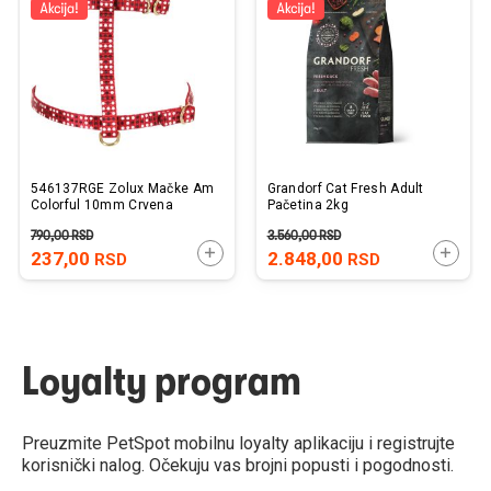
listu
listu
želja
želj
546137RGE Zolux Mačke Am
Grandorf Cat Fresh Adult
Colorful 10mm Crvena
Pačetina 2kg
790,00
RSD
3.560,00
RSD
DODAJTE U KORPU
DODAJ
237,00
2.848,00
RSD
RSD
Loyalty program
Preuzmite PetSpot mobilnu loyalty aplikaciju i registrujte
korisnički nalog. Očekuju vas brojni popusti i pogodnosti.