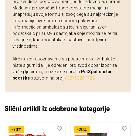
proizvodima, pogotovu hrani, budu redovno ažurirane.
Međutim, proizvođači hrane konstatno menjaju i
unapređuju svoje formule, zbog čega su najpreciznije
informacije uvek one na samom pakovanju.
Informacije sa ambalaže su jedini siguran izvor
podataka o prisustvu sastojaka koje možda želite da
izbegnete, kao i podataka o sastavu i hranljivim
vrednostima.
Ako nakon upoznavanja sa podacima sa ambalaže
niste sigurni da li je određeni proizvod dobar izbor za
vašeg ljubimca, možete se obratiti
PetSpot službi
podrške
pozivom na broj
+38163291722
.
Slični artikli iz odabrane kategorije
Dodaj
Uporedi
Dod
Upo
-70%
-20%
u
u