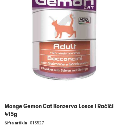
Prijavi se
Monge Gemon Cat Konzerva Losos i Račići
415g
Šifra artikla
015527