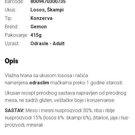
barcode:
8009470300735
Ukus:
Losos, Škampi
Tip:
Konzerva
Brend:
Gemon
Pakovanje:
415g
Uzrast:
Odrasle - Adult
Opis
Vlažna hrana sa ukusom lososa i račića
namenjena
odraslim
mačkama preko 1 godine starosti.
Ukusan recept prirodnog sastava napravljen od prirodnog
mesa, ne sadrži gluten, veštačke boje i konzervanse.
SASTAV:
Meso i mesni nusproizvodi 30%, riba i riblje
nusproizvodi 15% (losos 6%. škampi 6%), žitarice, jaja i nus-
proizvodi, minerali.