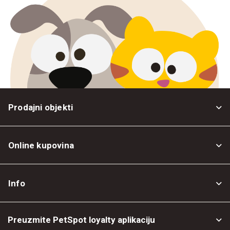
Prodajni objekti
Online kupovina
Opšti uslovi
Info
Politika privatnosti
O nama
Povrat robe
Preuzmite PetSpot loyalty aplikaciju
Prodajni objekti