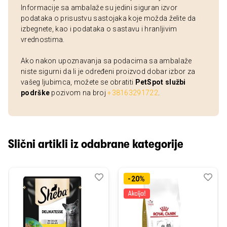
Informacije sa ambalaže su jedini siguran izvor
podataka o prisustvu sastojaka koje možda želite da
izbegnete, kao i podataka o sastavu i hranljivim
vrednostima.
Ako nakon upoznavanja sa podacima sa ambalaže
niste sigurni da li je određeni proizvod dobar izbor za
vašeg ljubimca, možete se obratiti
PetSpot službi
podrške
pozivom na broj
+38163291722
.
Slični artikli iz odabrane kategorije
Dodaj
Uporedi
Dod
Upo
-20%
u
u
listu
listu
želja
želj