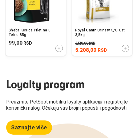
Sheba Kesica Piletina u
Royal Canin Urinary S/O Cat
Želeu 85g
3,5kg
99,00
RSD
6.510,00
RSD
DODAJTE U KORPU
DODAJ
5.208,00
RSD
Loyalty program
Preuzmite PetSpot mobilnu loyalty aplikaciju i registrujte
korisnički nalog. Očekuju vas brojni popusti i pogodnosti.
Saznajte više