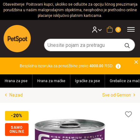
Obaveštenje: Poštovani kupci, ukoliko se odlučite za opciju ličnog preuzimanja
porudžbina u našim maloprodajnim objektima, neophodno je prethodno online
Psi
plaćanje isključivo platnim karticama.
Mačke
Korpa
Glodari
Ptice
Besplatna isporuka za porudžbine preko
4000.00
RSD.
Akvaristika
Hrana za pse
Hrana za mačke
Igračke za pse
Grebalice za mač
Teraristika
Nazad
Sve od Gemon
Brendovi
Blog
Lis
-20%
želj
SAMO
ONLINE
Akcija!