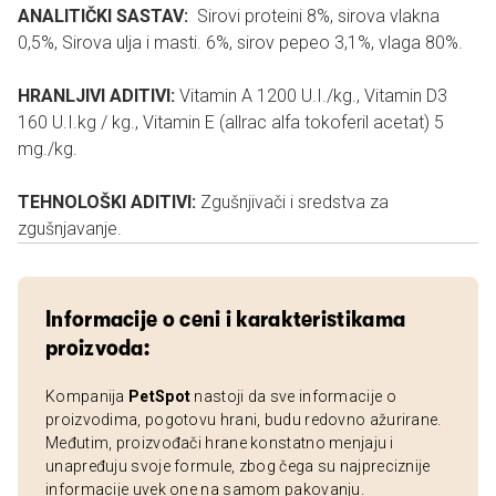
ANALITIČKI SASTAV:
Sirovi proteini 8%, sirova vlakna
0,5%, Sirova ulja i masti. 6%, sirov pepeo 3,1%, vlaga 80%.
HRANLJIVI ADITIVI:
Vitamin A 1200 U.I./kg., Vitamin D3
160 U.I.kg / kg., Vitamin E (allrac alfa tokoferil acetat) 5
mg./kg.
TEHNOLOŠKI ADITIVI:
Zgušnjivači i sredstva za
zgušnjavanje.
Informacije o ceni i karakteristikama
proizvoda:
Kompanija
PetSpot
nastoji da sve informacije o
proizvodima, pogotovu hrani, budu redovno ažurirane.
Međutim, proizvođači hrane konstatno menjaju i
unapređuju svoje formule, zbog čega su najpreciznije
informacije uvek one na samom pakovanju.