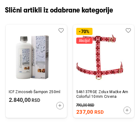
Slični artikli iz odabrane kategorije
Dodaj
Uporedi
Dod
Upo
-70%
u
u
listu
listu
želja
želj
ICF Zincoseb Šampon 250ml
546137RGE Zolux Mačke Am
Colorful 10mm Crvena
2.840,00
RSD
790,00
RSD
DODAJTE U KORPU
DODAJ
237,00
RSD