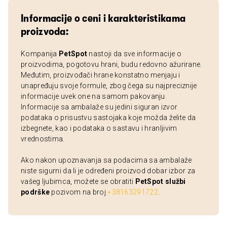
Informacije o ceni i karakteristikama
proizvoda:
Kompanija
PetSpot
nastoji da sve informacije o
proizvodima, pogotovu hrani, budu redovno ažurirane.
Međutim, proizvođači hrane konstatno menjaju i
unapređuju svoje formule, zbog čega su najpreciznije
informacije uvek one na samom pakovanju.
Informacije sa ambalaže su jedini siguran izvor
podataka o prisustvu sastojaka koje možda želite da
izbegnete, kao i podataka o sastavu i hranljivim
vrednostima.
Ako nakon upoznavanja sa podacima sa ambalaže
niste sigurni da li je određeni proizvod dobar izbor za
vašeg ljubimca, možete se obratiti
PetSpot službi
podrške
pozivom na broj
+38163291722
.