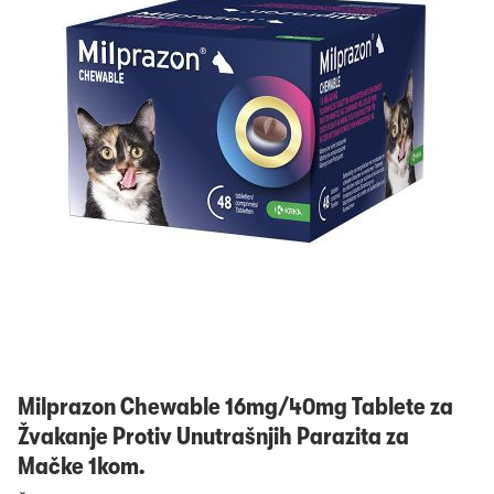
Prijavi se
Milprazon Chewable 16mg/40mg Tablete za
Žvakanje Protiv Unutrašnjih Parazita za
Mačke 1kom.