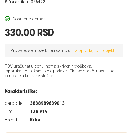
Šifra artikla
026422
Dostupno odmah
330,00 RSD
Proizvod se može kupiti samo u
maloprodajnom objektu
.
PDV uračunat u cenu, nema skrivenih troškova.
Isporuka porudžbina koje prelaze 30kg se obračunavaju po
cenovniku kurirske službe.
Karakteristike:
barcode:
3838989639013
Tip:
Tableta
Brend:
Krka