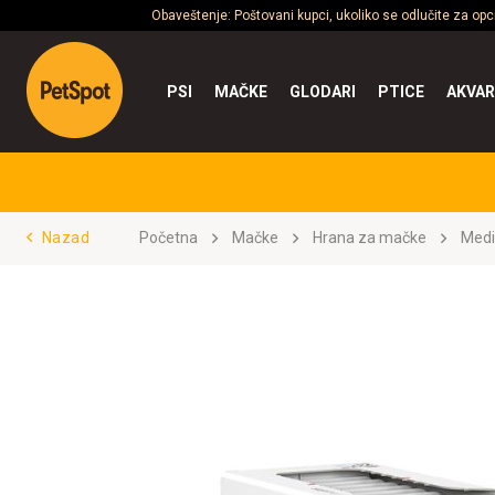
Obaveštenje: Poštovani kupci, ukoliko se odlučite za op
PSI
MAČKE
GLODARI
PTICE
AKVAR
Nazad
Početna
Mačke
Hrana za mačke
Medi