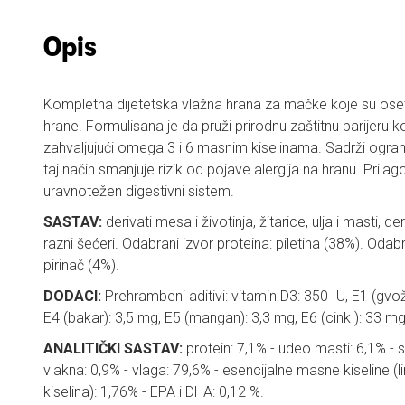
Opis
Kompletna dijetetska vlažna hrana za mačke koje su oset
hrane. Formulisana je da pruži prirodnu zaštitnu barijeru 
zahvaljujući omega 3 i 6 masnim kiselinama. Sadrži ograni
taj način smanjuje rizik od pojave alergija na hranu. Prilago
uravnotežen digestivni sistem.
SASTAV:
derivati mesa i životinja, žitarice, ulja i masti, de
razni šećeri. Odabrani izvor proteina: piletina (38%). Odabra
pirinač (4%).
DODACI:
Prehrambeni aditivi: vitamin D3: 350 IU, E1 (gvož
E4 (bakar): 3,5 mg, E5 (mangan): 3,3 mg, E6 (cink ): 33 mg
ANALITIČKI SASTAV:
protein: 7,1% - udeo masti: 6,1% - 
vlakna: 0,9% - vlaga: 79,6% - esencijalne masne kiseline (l
kiselina): 1,76% - EPA i DHA: 0,12 %.