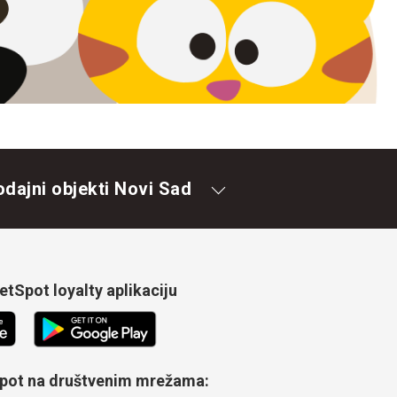
odajni objekti Novi Sad
tSpot loyalty aplikaciju
Spot na društvenim mrežama: