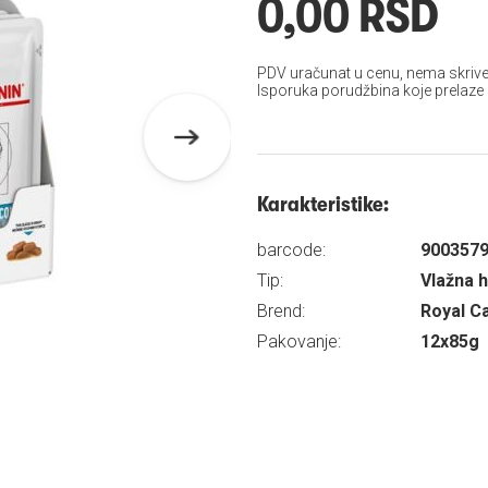
0,00 RSD
PDV uračunat u cenu, nema skrive
Isporuka porudžbina koje prelaze
Karakteristike:
barcode:
900357
Tip:
Vlažna 
Brend:
Royal C
Pakovanje:
12x85g