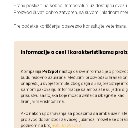
Hranu poslužiti na sobnoj temperaturi, uz dostupnu svežu
Proizvod čuvati dobro zatvoren, na suvom i hladnom mes
Pre početka korišćenja, obavezno konsultujte veterinara.
Informacije o ceni i karakteristikama proi
Kompanija
PetSpot
nastoji da sve informacije o proizvo
budu redovno ažurirane. Međutim, proizvođači hrane kon
unapređuju svoje formule, zbog čega su najpreciznije inf
samom pakovanju. Informacije sa ambalaže su jedini sig
prisustvu sastojaka koje možda želite da izbegnete, kao i
hranljivim vrednostima.
Ako nakon upoznavanja sa podacima sa ambalaže niste si
proizvod dobar izbor za vašeg ljubimca, možete se obrati
pozivom na broj
+38163291722
.