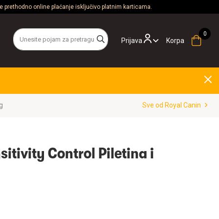
 prethodno online plaćanje isključivo platnim karticama.
Prijava
Korpa
g
Sve od Royal Canin
itivity Control Piletina i