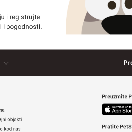
 i registrujte
i i pogodnosti.
Pr
Preuzmite Pe
ma
jni objekti
Pratite Pet
o kod nas