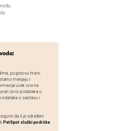
 vodu.
tu.
zvoda:
dima, pogotovu hrani,
statno menjaju i
ormacije uvek one na
uran izvor podataka o
 podataka o sastavu i
gurni da li je određeni
ti
PetSpot službi podrške