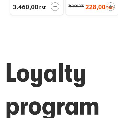
ODAJTE U KORPU
DODAJTE U KORPU
DOD
3.460,00
228,00
760,00
RSD
RSD
RSD
Loyalty
program