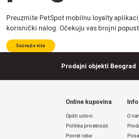
Preuzmite PetSpot mobilnu loyalty aplikaciju
korisnički nalog. Očekuju vas brojni popust
Saznajte više
Prodajni objekti Beograd
Online kupovina
Info
Opšti uslovi
O na
Politika privatnosti
Proda
Povrat robe
Posa