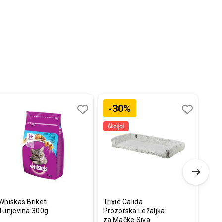
-30%
Dodaj
Uporedi
Dodaj
Uporedi
u
u
listu
listu
želja
želja
Whiskas Briketi
Trixie Calida
Mon
Tunjevina 300g
Prozorska Ležaljka
Konz
za Mačke Siva
Rači