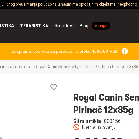
ciju ličnog preuzimanja porudžbina u našim maloprodajnim objektima, neophodno je
Brendovi
ISTIKA
TERARISTIKA
Blog
Akcija!
Besplatna isporuka za porudžbine preko
4000.00
RSD.
cinska hrana
Royal Canin Sensitivity Control Piletina i Pirinač 12x85
Lista
želja
Royal Canin Sens
Pirinač 12x85g
Šifra artikla
000156
Nema na stanju