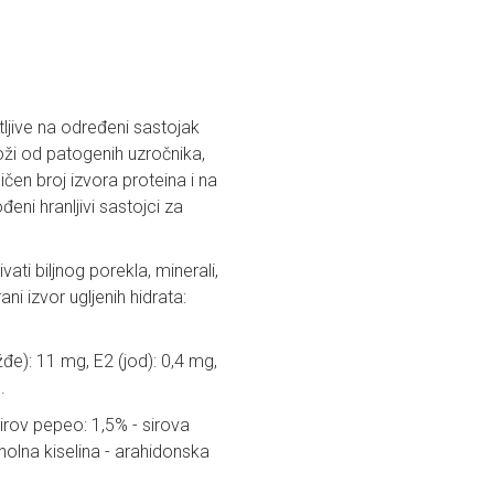
ljive na određeni sastojak
koži od patogenih uzročnika,
čen broj izvora proteina i na
đeni hranljivi sastojci za
rivati biljnog porekla, minerali,
ni izvor ugljenih hidrata:
đe): 11 mg, E2 (jod): 0,4 mg,
.
sirov pepeo: 1,5% - sirova
inolna kiselina - arahidonska