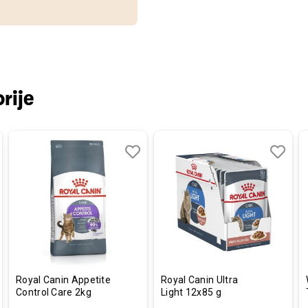
rije
aj
redi
Dodaj
Uporedi
Dodaj
Uporedi
u
u
listu
listu
a
želja
želja
Royal Canin Appetite
Royal Canin Ultra
Control Care 2kg
Light 12x85 g