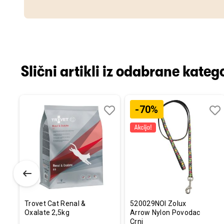
Slični artikli iz odabrane katego
-70%
Dodaj
Uporedi
Dodaj
Uporedi
Dod
Upo
u
u
u
listu
listu
listu
želja
želja
želj
Trovet Cat Renal &
520029NOI Zolux
Oxalate 2,5kg
Arrow Nylon Povodac
Crni