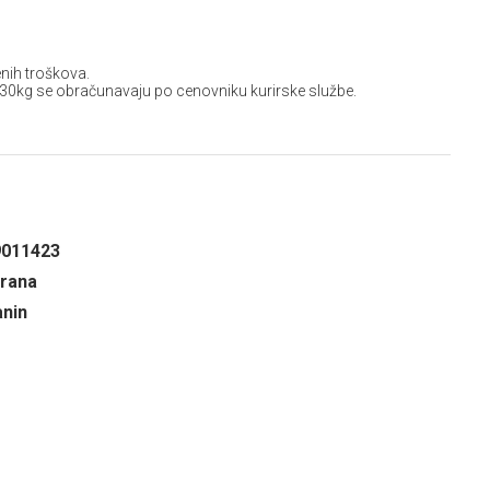
nih troškova.
 30kg se obračunavaju po cenovniku kurirske službe.
9011423
hrana
anin