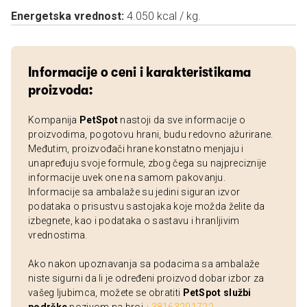
Energetska vrednost:
4.050 kcal / kg.
Informacije o ceni i karakteristikama
proizvoda:
Kompanija
PetSpot
nastoji da sve informacije o
proizvodima, pogotovu hrani, budu redovno ažurirane.
Međutim, proizvođači hrane konstatno menjaju i
unapređuju svoje formule, zbog čega su najpreciznije
informacije uvek one na samom pakovanju.
Informacije sa ambalaže su jedini siguran izvor
podataka o prisustvu sastojaka koje možda želite da
izbegnete, kao i podataka o sastavu i hranljivim
vrednostima.
Ako nakon upoznavanja sa podacima sa ambalaže
niste sigurni da li je određeni proizvod dobar izbor za
vašeg ljubimca, možete se obratiti
PetSpot službi