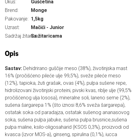
Ukus:
Guščetina
Brend:
Monge
Pakovanje:
1,5kg
Uzrast:
Mačići - Junior
Sadržaj žitarica:
Sa žitaricama
Opis
Sastav:
Dehidrirano guščije meso (38%), životinjska mast
16% (pročišćeno pileće ulje 99,5%), sveže pileće meso
(12%), tapioka, žuti grašak, ovas (4%), pulpa sušene repe,
hidrolizovani životinjski proteini, pivski kvas, riblje ulje (99,5%
pročišćenog ulja lososa), mineralne soli, laneno seme (2%),
sušena šargarepa 1% (što iznosi 8,6% sveža šargarepa),
ostatak soka od paradajza, ostatak sušenog ananasovog
soka, sušena pulpa jabuke, sušena pulpa brusnice,sušena
pulpa maline, ksilo-oligosaharid (KSOS 0,3%), proizvodi od
kvasca (izvor MOS-a), ginseng, spirulina (0,1%), iucca