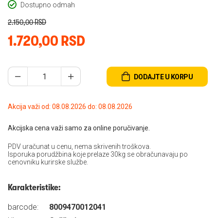
Dostupno odmah
2.150,00 RSD
1.720,00 RSD
DODAJTE U KORPU
Akcija važi od: 08.08.2026 do: 08.08.2026
Akcijska cena važi samo za online poručivanje.
PDV uračunat u cenu, nema skrivenih troškova.
Isporuka porudžbina koje prelaze 30kg se obračunavaju po
cenovniku kurirske službe.
Karakteristike:
barcode:
8009470012041