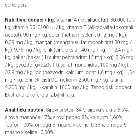
schidigera.
Nutritivni dodaci / kg:
Vitamin A (retinil acetat): 30 000 IU /
kg, vitamin D3: 2100 IU / kg, vitamin E (all-rac-alfa-tokofenil
acetat): 90 mg / kg, selen (natrijum selenit 0 , 2 mg / kg):
0,09 mg / kg, mangan (mangan-sulfat monohidrat 30 mg /
kg): 9,75 mg / kg, cink (cink oksid 140 mg / kg): 112,4 mg /
kg, bakar (bakar (II) sulfat pentahidrat 12 mg / kg): 3,06 mg
/ kg, gvožđe (gvožđe (II) sulfat monohidrat 100 mg / kg):
32,9 mg / kg, jod (bezvodni kalcijum jodat 1,6 mg / kg): 1,04
mg / kg, tehnički čisti DL-metionin 2500 mg / kg, taurin:
2,200 mg / kg, L-karnitin: 1000 mg / kg. Tehnološki dodaci:
Ekstrakti tokoferola iz biljnih ulja.
Analitički sastav:
Sirovi protein 34%, sirova vlakna 6,5%,
sirova masnoća 17%, sirovi pepeo 8%, kalcijum 1,60%,
fosfor 1,00%, omega-3 masne kiseline: 0,35%, omega-6
masne kiseline : 3,00%.