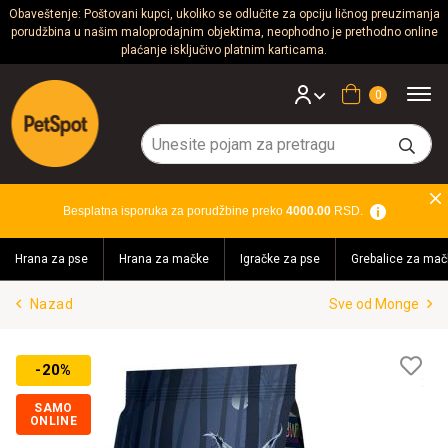
Obaveštenje: Poštovani kupci, ukoliko se odlučite za opciju ličnog preuzimanja
porudžbina u našim maloprodajnim objektima, neophodno je prethodno online
Psi
plaćanje isključivo platnim karticama.
Mačke
Korpa
Glodari
Ptice
Besplatna isporuka za porudžbine preko
4000.00
RSD.
Akvaristika
Hrana za pse
Hrana za mačke
Igračke za pse
Grebalice za mač
Teraristika
Nazad
Sve od Monge
Brendovi
Blog
Lis
-20%
želj
SAMO
ONLINE
Akcija!