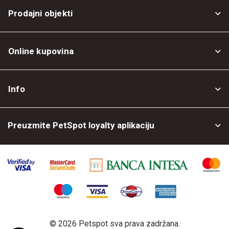
Prodajni objekti
Online kupovina
Opšti uslovi
Info
Politika privatnosti
O nama
Povrat robe
Preuzmite PetSpot loyalty aplikaciju
Prodajni objekti
Posao kod nas
©
2026 Petspot sva prava zadržana.