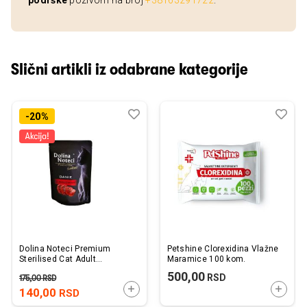
podrške
pozivom na broj
+38163291722
.
Slični artikli iz odabrane kategorije
Dodaj
Uporedi
Dod
Upo
-20%
u
u
listu
listu
želja
želj
Dolina Noteci Premium
Petshine Clorexidina Vlažne
Sterilised Cat Adult
Maramice 100 kom.
Govedina 85g
500,00
RSD
175,00
RSD
DODAJTE U KORPU
DODAJ
140,00
RSD