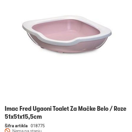
Prijavi se
Imac Fred Ugaoni Toalet Za Mačke Belo / Roze
51x51x15,5cm
Šifra artikla
018775
Nema na stanju