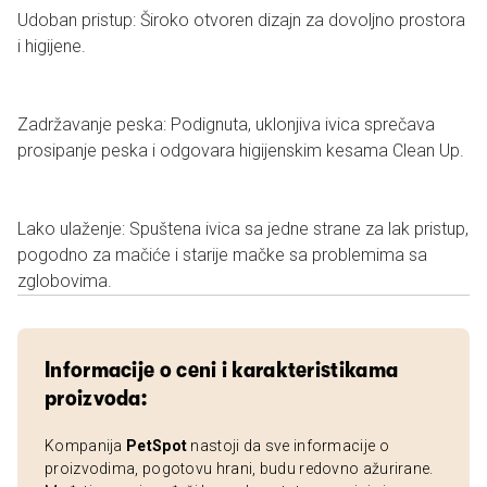
Udoban pristup: Široko otvoren dizajn za dovoljno prostora
i higijene.
Zadržavanje peska: Podignuta, uklonjiva ivica sprečava
prosipanje peska i odgovara higijenskim kesama Clean Up.
Lako ulaženje: Spuštena ivica sa jedne strane za lak pristup,
pogodno za mačiće i starije mačke sa problemima sa
zglobovima.
Informacije o ceni i karakteristikama
proizvoda:
Kompanija
PetSpot
nastoji da sve informacije o
proizvodima, pogotovu hrani, budu redovno ažurirane.