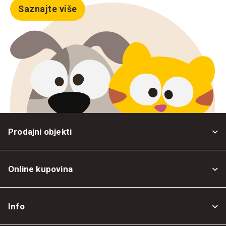
Saznajte više
Prodajni objekti
Online kupovina
Opšti uslovi
Info
Politika privatnosti