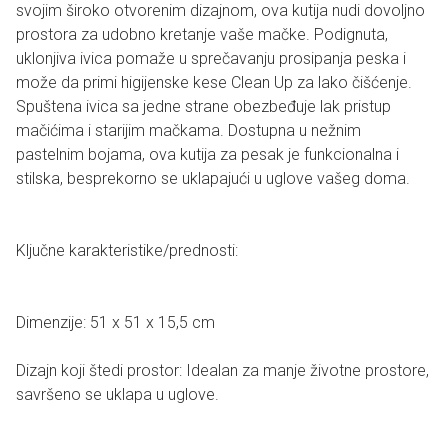
svojim široko otvorenim dizajnom, ova kutija nudi dovoljno
prostora za udobno kretanje vaše mačke. Podignuta,
uklonjiva ivica pomaže u sprečavanju prosipanja peska i
može da primi higijenske kese Clean Up za lako čišćenje.
Spuštena ivica sa jedne strane obezbeđuje lak pristup
mačićima i starijim mačkama. Dostupna u nežnim
pastelnim bojama, ova kutija za pesak je funkcionalna i
stilska, besprekorno se uklapajući u uglove vašeg doma.
Ključne karakteristike/prednosti:
Dimenzije: 51 x 51 x 15,5 cm
Dizajn koji štedi prostor: Idealan za manje životne prostore,
savršeno se uklapa u uglove.