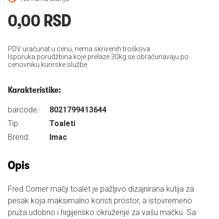
0,00 RSD
PDV uračunat u cenu, nema skrivenih troškova.
Isporuka porudžbina koje prelaze 30kg se obračunavaju po
cenovniku kurirske službe.
Karakteristike:
barcode:
8021799413644
Tip:
Toaleti
Brend:
Imac
Opis
Fred Corner mačji toalet je pažljivo dizajnirana kutija za
pesak koja maksimalno koristi prostor, a istovremeno
pruža udobno i higijensko okruženje za vašu mačku. Sa