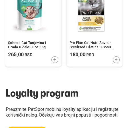
želja
želj
Schesir Cat Tunjevina i
Pro Plan Cat Nutri Savour
Orada u Želeu Sos 85g
Sterilised Piletina u Sosu
85g
265,00
180,00
RSD
RSD
DODAJTE U KORPU
DODAJ
Loyalty program
Preuzmite PetSpot mobilnu loyalty aplikaciju i registrujte
korisnički nalog. Očekuju vas brojni popusti i pogodnosti.