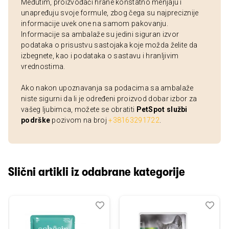
Međutim, proizvođači hrane konstatno menjaju i
unapređuju svoje formule, zbog čega su najpreciznije
informacije uvek one na samom pakovanju.
Informacije sa ambalaže su jedini siguran izvor
podataka o prisustvu sastojaka koje možda želite da
izbegnete, kao i podataka o sastavu i hranljivim
vrednostima.
Ako nakon upoznavanja sa podacima sa ambalaže
niste sigurni da li je određeni proizvod dobar izbor za
vašeg ljubimca, možete se obratiti
PetSpot službi
podrške
pozivom na broj
+38163291722
.
Slični artikli iz odabrane kategorije
Dodaj
Uporedi
Dod
Upo
u
u
listu
listu