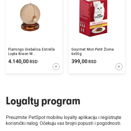
listu
listu
želja
želj
Flamingo Grebalica Estrella
Gourmet Mon Petit Živina
Lopta Braon M
6x50g
24,5x24,5x23cm r 24,5cm
4.140,00
399,00
RSD
RSD
DODAJTE U KORPU
DODAJ
Loyalty program
Preuzmite PetSpot mobilnu loyalty aplikaciju i registrujte
korisnički nalog. Očekuju vas brojni popusti i pogodnosti.