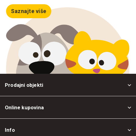
Saznajte više
Prodajni objekti
Online kupovina
Opšti uslovi
Info
Politika privatnosti