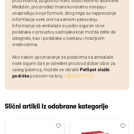
proizvodima, pogotovu hrani, budu redovno ažurirane.
Međutim, proizvođači hrane konstatno menjaju i
unapređuju svoje formule, zbog čega su najpreciznije
informacije uvek one na samom pakovanju.
Informacije sa ambalaže su jedini siguran izvor
podataka o prisustvu sastojaka koje možda želite da
izbegnete, kao i podataka o sastavu i hranljivim
vrednostima.
Ako nakon upoznavanja sa podacima sa ambalaže
niste sigurni da li je određeni proizvod dobar izbor za
vašeg ljubimca, možete se obratiti
PetSpot službi
podrške
pozivom na broj
+38163291722
.
Slični artikli iz odabrane kategorije
Dodaj
Uporedi
Dod
Upo
u
u