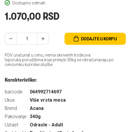
Dostupno odmah
1.070,00 RSD
DODAJTE U KORPU
PDV uračunat u cenu, nema skrivenih troškova.
Isporuka porudžbina koje prelaze 30kg se obračunavaju po
cenovniku kurirske službe.
Karakteristike:
barcode:
064992714697
Ukus:
Više vrsta mesa
Brend:
Acana
Pakovanje:
340g
Uzrast:
Odrasle - Adult