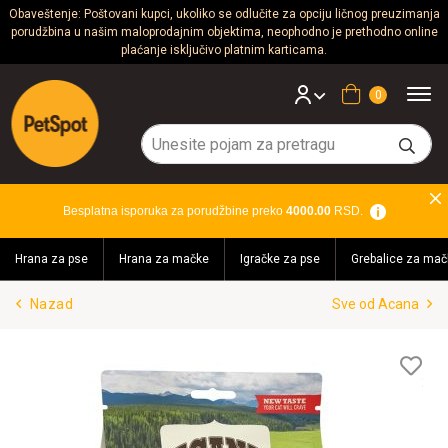
Obaveštenje: Poštovani kupci, ukoliko se odlučite za opciju ličnog preuzimanja
porudžbina u našim maloprodajnim objektima, neophodno je prethodno online
Psi
plaćanje isključivo platnim karticama.
Mačke
Korpa
Glodari
Ptice
Besplatna isporuka za porudžbine preko
4000.00
RSD.
Akvaristika
Hrana za pse
Hrana za mačke
Igračke za pse
Grebalice za mač
Teraristika
Nazad
Sve od Acana
Brendovi
Blog
Lis
želj
Akcija!