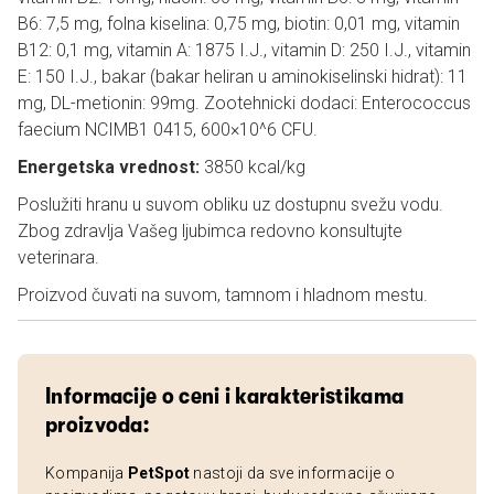
B6: 7,5 mg, folna kiselina: 0,75 mg, biotin: 0,01 mg, vitamin
B12: 0,1 mg, vitamin A: 1875 I.J., vitamin D: 250 I.J., vitamin
E: 150 I.J., bakar (bakar heliran u aminokiselinski hidrat): 11
mg, DL-metionin: 99mg. Zootehnicki dodaci: Enterococcus
faecium NCIMB1 0415, 600×10^6 CFU.
Energetska vrednost:
3850 kcal/kg
Poslužiti hranu u suvom obliku uz dostupnu svežu vodu.
Zbog zdravlja Vašeg ljubimca redovno konsultujte
veterinara.
Proizvod čuvati na suvom, tamnom i hladnom mestu.
Informacije o ceni i karakteristikama
proizvoda:
Kompanija
PetSpot
nastoji da sve informacije o