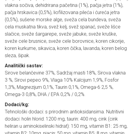
vlakna sočiva, dehidrirana pačetina (1%), pačja jetra (1%),
pačja hrskavica (0,5%), liofilizovana pileća i ćureća jetra
(0,5%), sušene morske alge, sveža cela bundeva, sveža
cela muskatna tikva, svež kelj, svež spanać, sveže lišce
slačice, sveže šargarepe, sveže jabuke, sveže kruške,
sveže cele brusnice, sveže cele borovnice, koren cikorije,
koren kurkume, sikavica, koren čička, lavanda, koren belog
sleza, šipak.
Analitički sastav:
Sirove belančevine 37%, Sadržaj masti 18%, Sirova vlakna
3 %, Sirovi pepeo 9%, Vlaga 10% Kalcijum 1,9%, Fosfor
1,3%, Magnezijum 0,1%, Taurin 0,1%, Omega-6 2,5 %,
Omega-3 0,8%, DHA / EPA 0,2% / 0,2%.
Dodaci/kg:
Tehnološki dodaci: s prirodnim antioksidansima. Nutritivni
dodaci: holin hlorid: 1200 mg, taurin: 400 mg, cink (cink
heliran u aminokiselinski hidrat): 150 mg, vitamin B1: 25 mg,
vitamin B2: 10mg, niacin: 50 mg, vitamin B5: 8 mg, vitamin