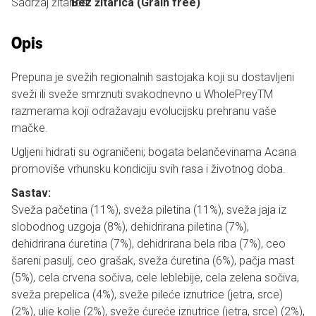
Sadržaj žitarica:
Bez žitarica (Grain free)
Opis
Prepuna je svežih regionalnih sastojaka koji su dostavljeni
sveži ili sveže smrznuti svakodnevno u WholePreyTM
razmerama koji odražavaju evolucijsku prehranu vaše
mačke.
Ugljeni hidrati su ograničeni; bogata belančevinama Acana
promoviše vrhunsku kondiciju svih rasa i životnog doba.
Sastav:
Sveža pačetina (11%), sveža piletina (11%), sveža jaja iz
slobodnog uzgoja (8%), dehidrirana piletina (7%),
dehidrirana ćuretina (7%), dehidrirana bela riba (7%), ceo
šareni pasulj, ceo grašak, sveža ćuretina (6%), pačja mast
(5%), cela crvena sočiva, cele leblebije, cela zelena sočiva,
sveža prepelica (4%), sveže pileće iznutrice (jetra, srce)
(2%), ulje kolje (2%), sveže ćureće iznutrice (jetra, srce) (2%),