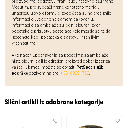
proizvodima, pogotovu hrani, budu redovno ažurirane.
Međutim, proizvođači hrane konstatno menjaju i
unapređuju svoje formule, zbog čega su najpreciznije
informacije uvek one na samom pakovanju.
Informacije sa ambalaže su jedini siguran izvor
podataka o prisustvu sastojaka koje možda želite da
izbegnete, kao i podataka o sastavu i hranljivim
vrednostima.
Ako nakon upoznavanja sa podacima sa ambalaže
niste sigurni da li je određeni proizvod dobar izbor za
vašeg ljubimca, možete se obratiti
PetSpot službi
podrške
pozivom na broj
+38163291722
.
Slični artikli iz odabrane kategorije
Dodaj
Uporedi
Dod
Upo
u
u