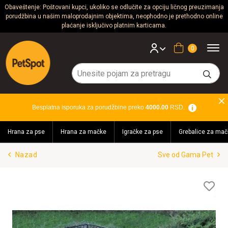
Obaveštenje: Poštovani kupci, ukoliko se odlučite za opciju ličnog preuzimanja
porudžbina u našim maloprodajnim objektima, neophodno je prethodno online
Psi
plaćanje isključivo platnim karticama.
Mačke
Korpa
Glodari
Ptice
Besplatna isporuka za porudžbine preko
4000.00
RSD.
Akvaristika
Hrana za pse
Hrana za mačke
Igračke za pse
Grebalice za mač
Teraristika
Nazad
Sve od Gama Pet
Brendovi
Blog
Lis
želj
Akcija!