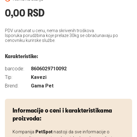
0,00 RSD
PDV uračunat u cenu, nema skrivenih troškova.
Isporuka porudžbina koje prelaze 30kg se obračunavaju po
cenovniku kurirske službe.
Karakteristike:
barcode:
8606029710092
Tip:
Kavezi
Brend:
Gama Pet
Informacije o ceni i karakteristikama
proizvoda:
Kompanija
PetSpot
nastoji da sve informacije o