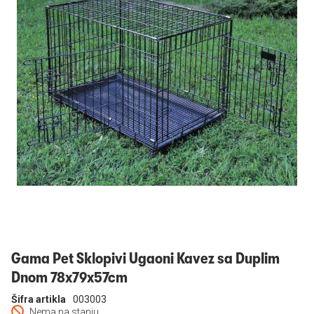
Prijavi se
Gama Pet Sklopivi Ugaoni Kavez sa Duplim
Dnom 78x79x57cm
Šifra artikla
003003
Nema na stanju