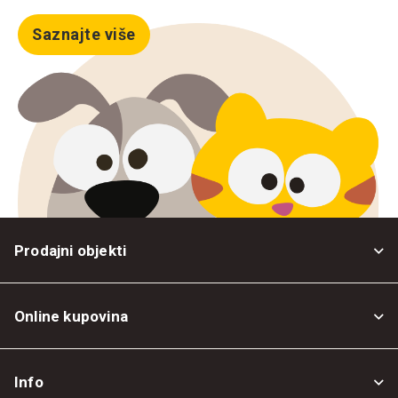
Saznajte više
Prodajni objekti
Online kupovina
Opšti uslovi
Info
Politika privatnosti