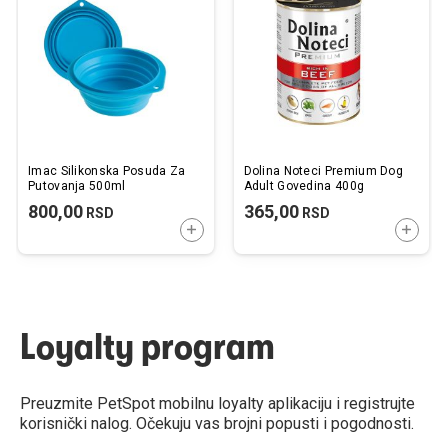
listu
listu
želja
želj
Imac Silikonska Posuda Za
Dolina Noteci Premium Dog
Putovanja 500ml
Adult Govedina 400g
800,00
365,00
RSD
RSD
DODAJTE U KORPU
DODAJ
Loyalty program
Preuzmite PetSpot mobilnu loyalty aplikaciju i registrujte
korisnički nalog. Očekuju vas brojni popusti i pogodnosti.